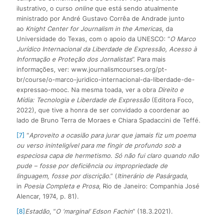
ilustrativo, o curso
online
que está sendo atualmente
ministrado por André Gustavo Corrêa de Andrade junto
ao
Knight Center for Journalism in the Americas
, da
Universidade do Texas, com o apoio da UNESCO: “
O Marco
Jurídico Internacional da Liberdade de Expressão, Acesso à
Informação e Proteção dos Jornalistas
”. Para mais
informações, ver: www.journalismcourses.org/pt-
br/course/o-marco-juridico-internacional-da-liberdade-de-
expressao-mooc. Na mesma toada, ver a obra
Direito e
Mídia: Tecnologia e Liberdade de Expressão
(Editora Foco,
2022), que tive a honra de ser convidado a coordenar ao
lado de Bruno Terra de Moraes e Chiara Spadaccini de Teffé.
[7]
“
Aproveito a ocasião para jurar que jamais fiz um poema
ou verso ininteligível para me fingir de profundo sob a
especiosa capa de hermetismo. Só não fui claro quando não
pude
–
fosse por deficiência ou impropriedade de
linguagem, fosse por discrição
.” (
Itinerário de Pasárgada
,
in
Poesia Completa e Prosa
, Rio de Janeiro: Companhia José
Alencar, 1974, p. 81).
[8]
Estadão
, “
O ‘marginal’ Edson Fachin
” (18.3.2021).