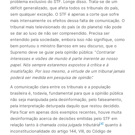
problema exclusivo do STF. Longe disso. Trata-se de um
déficit generalizado, que afeta todos os tribunais do país,
sem qualquer exceção. O STF é apenas a corte que sofre
mais intensamente os efeitos dessa falta de comunicação. O
tribunal mais televisionado do país (e do planeta) não pode
se dar ao luxo de não ser compreendido. Precisa ser
entendido pela sociedade, embora isso não signifique, como
bem pontuou o ministro Barroso em seu discurso, que o
Supremo deve se guiar pela opinião pública: “
Contrariar
interesses e visões de mundo é parte inerente ao nosso
papel. Nós sempre estaremos expostos à crítica e à
insatisfação. Por isso mesmo, a virtude de um tribunal jamais
poderá ser medida em pesquisa de opinião”.
A comunicação clara entre os tribunais e a população
brasileira é, todavia, fundamental para que a opinião pública
não seja manipulada pela desinformação, pelo falseamento,
pela interpretação deturpada daquilo que restou decidido.
Para ficar em apenas dois exemplos recentes, houve muita
desinformação acerca de decisões emitidas pelo STF em
[4]
relação tanto à chamada
coisa julgada tributária
quanto à
inconstitucionalidade do artigo 144, VIII, do Código de