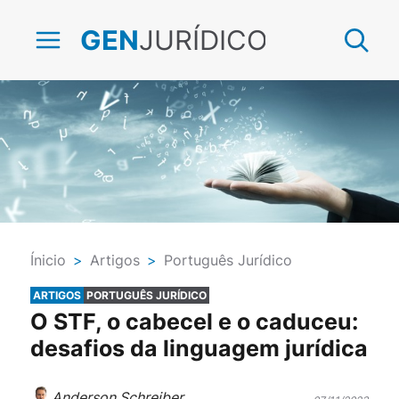
JURÍDICO
GEN
Ínicio
>
Artigos
>
Português Jurídico
ARTIGOS
PORTUGUÊS JURÍDICO
O STF, o cabecel e o caduceu:
desafios da linguagem jurídica
Anderson Schreiber