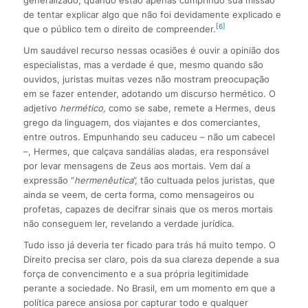
de tentar explicar algo que não foi devidamente explicado e
[6]
que o público tem o direito de compreender.
Um saudável recurso nessas ocasiões é ouvir a opinião dos
especialistas, mas a verdade é que, mesmo quando são
ouvidos, juristas muitas vezes não mostram preocupação
em se fazer entender, adotando um discurso hermético. O
adjetivo
hermético,
como se sabe, remete a Hermes, deus
grego da linguagem, dos viajantes e dos comerciantes,
entre outros. Empunhando seu caduceu – não um cabecel
–, Hermes, que calçava sandálias aladas, era responsável
por levar mensagens de Zeus aos mortais. Vem daí a
expressão “
hermenêutica
”, tão cultuada pelos juristas, que
ainda se veem, de certa forma, como mensageiros ou
profetas, capazes de decifrar sinais que os meros mortais
não conseguem ler, revelando a verdade jurídica.
Tudo isso já deveria ter ficado para trás há muito tempo. O
Direito precisa ser claro, pois da sua clareza depende a sua
força de convencimento e a sua própria legitimidade
perante a sociedade. No Brasil, em um momento em que a
política parece ansiosa por capturar todo e qualquer