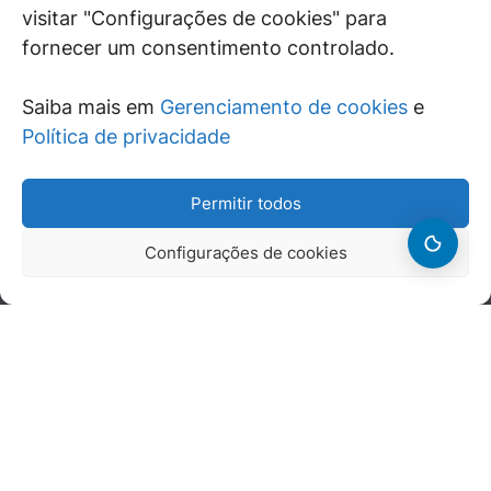
visitar "Configurações de cookies" para
fornecer um consentimento controlado.
JURÍDICO
GEN
De maneira independente, os autores e
Saiba mais em
Gerenciamento de cookies
e
colaboradores do GEN Jurídico, renomados
Política de privacidade
juristas e doutrinadores nacionais, se posicionam
diante de questões relevantes do cotidiano e
Permitir todos
universo jurídico.
Configurações de cookies
ÁREAS DE INTERESSE
SAIBA MAIS
SIGA