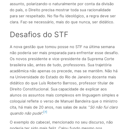
assunto, polarizando-o naturalmente por conta da divisão
do país, o Direito precisa mostrar toda sua racionalidade
para ser respeitado. No fla-flu ideológico, a regra deve ser
clara. Faz-se necessário, mais do que nunca, ser didático.
Desafios do STF
A nova gestão que tomou posse no STF na última semana
não poderia ser mais preparada para enfrentar esse desafio.
Os novos presidente e vice-presidente da Suprema Corte
brasileira são, antes de tudo, professores. Sua trajetória
acadêmica não apenas os precede, mas se mantêm. Não há
na Universidade do Estado do Rio de Janeiro docente mais
didático do que Luís Roberto Barroso, professor titular de
Direito Constitucional. Sua capacidade de explicar aos
alunos os assuntos mais complexos em linguagem simples e
coloquial reflete o verso de Manuel Bandeira que o ministro
cita, há mais de 20 anos, nas salas de aula: “
Só não fui claro
[7]
quando não pude
”.
O exemplo do cabecel, mencionado no seu discurso, não
poderia ter sido mais feliz. Calou fundo mesmo nos