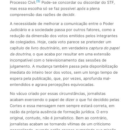
[5]
Processo Civil.
Pode-se concordar ou discordar do STF,
mas essa escolha só se faz possível
após
a plena
compreensão das razões de decidir.
A necessidade de melhorar a comunicação entre o Poder
Judiciário e a sociedade passa por outros fatores, como a
redução da dimensão dos votos emitidos pelos integrantes
de colegiados. Hoje, cada voto parece se pretender um
capítulo de livro doutrinário, em verdadeira
captura do papel
da doutrina
, o que acaba por resultar em uma extensão
incompatível com o televisionamento das sessões de
julgamento. A mudança também passa pela disponibilização
imediata do inteiro teor dos votos, sem um longo tempo de
espera pela publicação, que, por vezes, aprofunda mal-
entendidos e agrava percepções equivocadas.
No vácuo criado por essas circunstâncias, jornalistas
acabam exercendo o papel de dizer o que foi decidido pelas
Cortes e essa mensagem nem sempre estará correta, em
razão da própria ausência de formação jurídica. O erro
original, contudo, não é jornalístico. Bem ao contrário,
jornalistas acabam se tornando vítimas de um criticismo
generalizado, quando estão apenas cumprindo sua missão