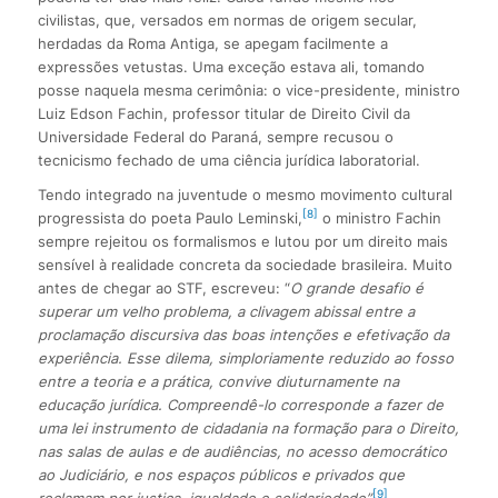
civilistas, que, versados em normas de origem secular,
herdadas da Roma Antiga, se apegam facilmente a
expressões vetustas. Uma exceção estava ali, tomando
posse naquela mesma cerimônia: o vice-presidente, ministro
Luiz Edson Fachin, professor titular de Direito Civil da
Universidade Federal do Paraná, sempre recusou o
tecnicismo fechado de uma ciência jurídica laboratorial.
Tendo integrado na juventude o mesmo movimento cultural
[8]
progressista do poeta Paulo Leminski,
o ministro Fachin
sempre rejeitou os formalismos e lutou por um direito mais
sensível à realidade concreta da sociedade brasileira. Muito
antes de chegar ao STF, escreveu: “
O grande desafio é
superar um velho problema, a clivagem abissal entre a
proclamação discursiva das boas intenções e efetivação da
experiência. Esse dilema, simploriamente reduzido ao fosso
entre a teoria e a prática, convive diuturnamente na
educação jurídica. Compreendê-lo corresponde a fazer de
uma lei instrumento de cidadania na formação para o Direito,
nas salas de aulas e de audiências, no acesso democrático
ao Judiciário, e nos espaços públicos e privados que
[9]
reclamam por justiça, igualdade e solidariedade”.