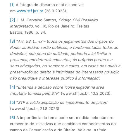
[1]
A íntegra do discurso está disponível
em
www.stf.jus.br
(28.9.2023).
[2]
J. M. Carvalho Santos,
Código Civil Brasileiro
Interpretado
, vol. IX, Rio de Janeiro: Freitas
Bastos, 1986, p. 84.
[3]
“
Art. 93.
(…)
IX
–
todos os julgamentos dos órgãos do
Poder Judiciário serão públicos, e fundamentadas todas as
decisões, sob pena de nulidade, podendo a lei limitar a
presença, em determinados atos, às próprias partes e a
seus advogados, ou somente a estes, em casos nos quais a
preservação do direito à intimidade do interessado no sigilo
não prejudique o interesse público à informação
”.
[4]
“
Entenda a decisão sobre ‘coisa julgada’ na área
tributária tomada pelo STF
” (www.stf.jus.br, 10.2.2023).
[5]
“
STF invalida ampliação de impedimento de juízes
”
(www.stf.jus.br, 21.8.2023).
[6]
A importância do tema pode ser medida pelo número
crescente de iniciativas que combinam conhecimentos do
campo da Comunicação e do Direito. Veja-se, a título