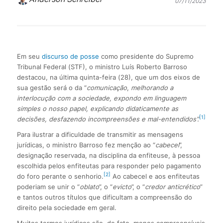
07/11/2023
Em seu
discurso de posse
como presidente do Supremo
Tribunal Federal (STF), o ministro Luís Roberto Barroso
destacou, na última quinta-feira (28), que um dos eixos de
sua gestão será o da “
comunicação
,
melhorando a
interlocução com a sociedade, expondo em linguagem
simples o nosso papel, explicando didaticamente as
[1]
decisões, desfazendo incompreensões e mal-entendidos”.
Para ilustrar a dificuldade de transmitir as mensagens
jurídicas, o ministro Barroso fez menção ao “
cabecel
”,
designação reservada, na disciplina da enfiteuse, à pessoa
escolhida pelos enfiteutas para responder pelo pagamento
[2]
do foro perante o senhorio.
Ao cabecel e aos enfiteutas
poderiam se unir o “
oblato
”, o “
evicto
”, o “
credor anticrético
”
e tantos outros títulos que dificultam a compreensão do
direito pela sociedade em geral.
Muitos termos jurídicos são, de fato, menos compreensíveis