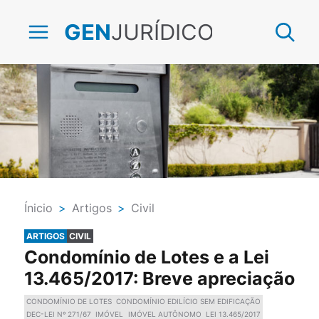
JURÍDICO
GEN
Ínicio
>
Artigos
>
Civil
ARTIGOS
CIVIL
Condomínio de Lotes e a Lei
13.465/2017: Breve apreciação
CONDOMÍNIO DE LOTES
CONDOMÍNIO EDILÍCIO SEM EDIFICAÇÃO
DEC-LEI Nº 271/67
IMÓVEL
IMÓVEL AUTÔNOMO
LEI 13.465/2017