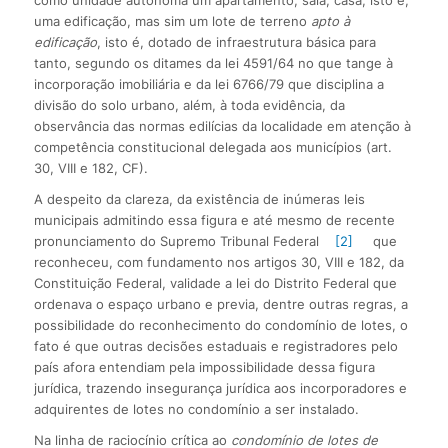
como unidade autônoma um apartamento, sala, casa, isto é,
uma edificação, mas sim um lote de terreno
apto à
edificação
, isto é, dotado de infraestrutura básica para
tanto, segundo os ditames da lei 4591/64 no que tange à
incorporação imobiliária e da lei 6766/79 que disciplina a
divisão do solo urbano, além, à toda evidência, da
observância das normas edilícias da localidade em atenção à
competência constitucional delegada aos municípios (art.
30, VIII e 182, CF).
A despeito da clareza, da existência de inúmeras leis
municipais admitindo essa figura e até mesmo de recente
pronunciamento do Supremo Tribunal Federal
[2]
que
reconheceu, com fundamento nos artigos 30, VIII e 182, da
Constituição Federal, validade a lei do Distrito Federal que
ordenava o espaço urbano e previa, dentre outras regras, a
possibilidade do reconhecimento do condomínio de lotes, o
fato é que outras decisões estaduais e registradores pelo
país afora entendiam pela impossibilidade dessa figura
jurídica, trazendo insegurança jurídica aos incorporadores e
adquirentes de lotes no condomínio a ser instalado.
Na linha de raciocínio crítica ao
condomínio de lotes de