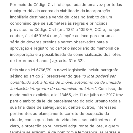
Por meio do Código Civil foi sepultada de uma vez por todas
qualquer dúvida acerca da viabilidade da incorporação
imobiliária destinada a venda de lotes no âmbito de um
condomínio que se submeterá às regras e princípios
previstos no Código Civil (art. 1331 a 1358-A, CC) e, no que
couber, à lei 4591/64 que já impõe ao incorporador uma
série de deveres prévios a serem observados para a
aprovação e registro no cartório imobiliário do memorial de
incorporação e a possibilidade de comercialização dos lotes
de terrenos urbanos (
v.g
. arts. 31 e 32).
Pela via da lei 6766/79, a novel legislação incluiu parágrafo
sétimo ao artigo 2º prescrevendo que
“o lote poderá ser
constituído sob a forma de imóvel autônomo ou de unidade
imobiliária integrante de condomínio de lotes.”
. Com isso, de
modo muito explícito, a lei 13465, de 11 de julho de 2017 traz
para o âmbito da lei de parcelamento do solo urbano toda a
sua finalidade de salvaguardar, dentre outros, interesses
pertinentes ao planejamento correto de ocupação da
cidade, com a qualidade de vida dos seus habitantes e, é
claro, a proteção ao vulnerável adquirente de lote, a quem
também se aplicam, é de bom tom a lembrança, as regras e