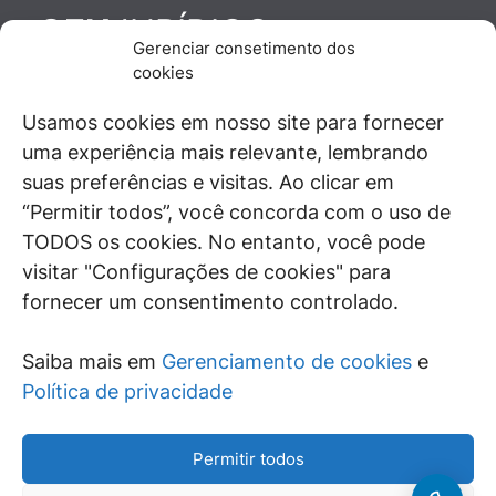
JURÍDICO
GEN
Gerenciar consetimento dos
De maneira independente, os autores e
cookies
colaboradores do GEN Jurídico, renomados
juristas e doutrinadores nacionais, se posicionam
Usamos cookies em nosso site para fornecer
diante de questões relevantes do cotidiano e
uma experiência mais relevante, lembrando
universo jurídico.
suas preferências e visitas. Ao clicar em
“Permitir todos”, você concorda com o uso de
TODOS os cookies. No entanto, você pode
visitar "Configurações de cookies" para
ÁREAS DE INTERESSE
fornecer um consentimento controlado.
SAIBA MAIS
Saiba mais em
Gerenciamento de cookies
e
SIGA
Política de privacidade
Permitir todos