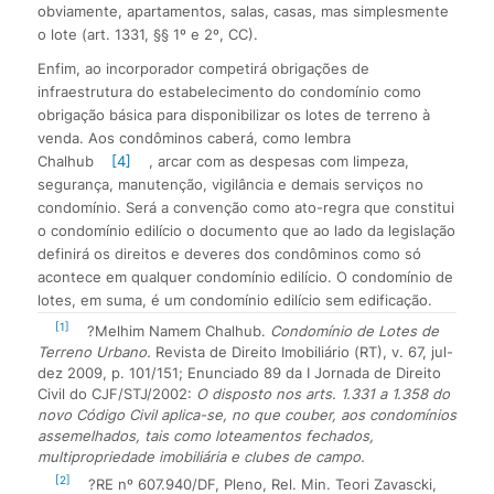
obviamente, apartamentos, salas, casas, mas simplesmente
o lote (art. 1331, §§ 1º e 2º, CC).
Enfim, ao incorporador competirá obrigações de
infraestrutura do estabelecimento do condomínio como
obrigação básica para disponibilizar os lotes de terreno à
venda. Aos condôminos caberá, como lembra
Chalhub
[4]
, arcar com as despesas com limpeza,
segurança, manutenção, vigilância e demais serviços no
condomínio. Será a convenção como ato-regra que constitui
o condomínio edilício o documento que ao lado da legislação
definirá os direitos e deveres dos condôminos como só
acontece em qualquer condomínio edilício. O condomínio de
lotes, em suma, é um condomínio edilício sem edificação.
[1]
?Melhim Namem Chalhub.
Condomínio de Lotes de
Terreno Urbano.
Revista de Direito Imobiliário (RT), v. 67, jul-
dez 2009, p. 101/151; Enunciado 89 da I Jornada de Direito
Civil do CJF/STJ/2002:
O disposto nos arts. 1.331 a 1.358 do
novo Código Civil aplica-se, no que couber, aos condomínios
assemelhados, tais como loteamentos fechados,
multipropriedade imobiliária e clubes de campo.
[2]
?RE nº 607.940/DF, Pleno, Rel. Min. Teori Zavascki,