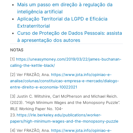
Mais um passo em direção à regulação da
inteligência artificial
Aplicação Territorial da LGPD e Eficácia
Extraterritorial
Curso de Proteção de Dados Pessoais: assista
à apresentação dos autores
NOTAS
[1]
https://uneasymoney.com/2019/03/22/james-buchanan-
calling-the-kettle-black/
[2] Ver FRAZÃO, Ana.
https://www.jota.info/opiniao-e-
analise/colunas/constituicao-empresa-e-mercado/dialogo-
entre-direito-e-economia-10022021
[3] Justin C. Wiltshire, Carl McPherson and Michael Reich.
(2023). “High Minimum Wages and the Monopsony Puzzle”.
IRLE Working Paper No. 104-
23.
https://irle.berkeley.edu/publications/worker-
papers/high-minimum-wages-and-the-monopsony-puzzle
[4] Ver FRAZÃO, Ana.
https://www.jota.info/opiniao-e-