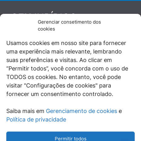
JURÍDICO
GEN
Gerenciar consetimento dos
De maneira independente, os autores e
cookies
colaboradores do GEN Jurídico, renomados
juristas e doutrinadores nacionais, se posicionam
Usamos cookies em nosso site para fornecer
diante de questões relevantes do cotidiano e
uma experiência mais relevante, lembrando
universo jurídico.
suas preferências e visitas. Ao clicar em
“Permitir todos”, você concorda com o uso de
TODOS os cookies. No entanto, você pode
visitar "Configurações de cookies" para
ÁREAS DE INTERESSE
fornecer um consentimento controlado.
SAIBA MAIS
Saiba mais em
Gerenciamento de cookies
e
SIGA
Política de privacidade
Permitir todos