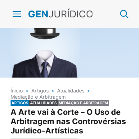
JURÍDICO
GEN
Ínicio
>
Artigos
>
Atualidades
>
Mediação e Arbitragem
ARTIGOS
ATUALIDADES
MEDIAÇÃO E ARBITRAGEM
A Arte vai à Corte – O Uso de
Arbitragem nas Controvérsias
Jurídico-Artísticas