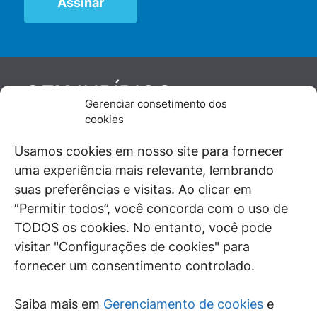
JURÍDICO
GEN
Gerenciar consetimento dos
De maneira independente, os autores e
cookies
colaboradores do GEN Jurídico, renomados
juristas e doutrinadores nacionais, se posicionam
Usamos cookies em nosso site para fornecer
diante de questões relevantes do cotidiano e
uma experiência mais relevante, lembrando
universo jurídico.
suas preferências e visitas. Ao clicar em
“Permitir todos”, você concorda com o uso de
TODOS os cookies. No entanto, você pode
visitar "Configurações de cookies" para
ÁREAS DE INTERESSE
fornecer um consentimento controlado.
SAIBA MAIS
Saiba mais em
Gerenciamento de cookies
e