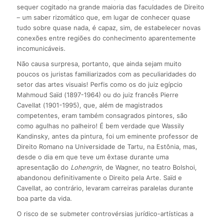
sequer cogitado na grande maioria das faculdades de Direito
– um saber rizomático que, em lugar de conhecer quase
tudo sobre quase nada, é capaz, sim, de estabelecer novas
conexões entre regiões do conhecimento aparentemente
incomunicáveis.
Não causa surpresa, portanto, que ainda sejam muito
poucos os juristas familiarizados com as peculiaridades do
setor das artes visuais! Perfis como os do juiz egípcio
Mahmoud Saïd (1897-1964) ou do juiz francês Pierre
Cavellat (1901-1995), que, além de magistrados
competentes, eram também consagrados pintores, são
como agulhas no palheiro! É bem verdade que Wassily
Kandinsky, antes da pintura, foi um eminente professor de
Direito Romano na Universidade de Tartu, na Estônia, mas,
desde o dia em que teve um êxtase durante uma
apresentação do
Lohengrin
, de Wagner, no teatro Bolshoi,
abandonou definitivamente o Direito pela Arte. Saïd e
Cavellat, ao contrário, levaram carreiras paralelas durante
boa parte da vida.
O risco de se submeter controvérsias jurídico-artísticas a