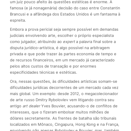
um juiz pouco afeito às questões estéticas é enorme. A
famosa (e já nonagenária) decisão do caso entre Constantin
Brancusi e a alfândega dos Estados Unidos é um fantasma à
espreita.
Embora a prova pericial seja sempre possível em demandas
judiciais envolvendo arte, escolher o próprio especialista
como julgador, atribuindo ao
expert
a palavra final sobre a
disputa jurídico-artística, é algo possível na arbitragem
privada e que pode trazer às partes economia de tempo e
de recursos financeiros, em um mercado já caracterizado
pelos altos custos de transação e por enormes
especificidades técnicas e estéticas.
Ora, nessas questões, às dificuldades artísticas somam-se
dificuldades jurídicas decorrentes de um mercado cada vez
mais global. Um exemplo: desde 2012, o megacolecionador
de arte russo Dmitry Rybolovlev vem litigando contra seu
antigo
art dealer
Yves Bouvier, acusando-o de conflitos de
interesses, que o fizeram embolsar muitos milhões de
dólares secretamente. As frentes de batalha são tribunais
localizados em Mônaco, Cingapura, Hong Kong e na França,
envolvendo não apenas Rybolovlev e Bouvier, mas, também,