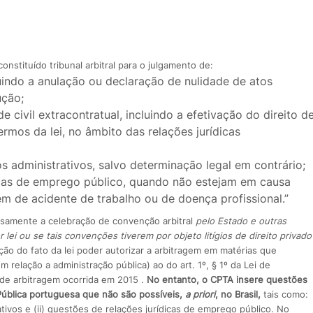
onstituído tribunal arbitral para o julgamento de:
luindo a anulação ou declaração de nulidade de atos
ução;
 civil extracontratual, incluindo a efetivação do direito d
rmos da lei, no âmbito das relações jurídicas
s administrativos, salvo determinação legal em contrário;
dicas de emprego público, quando não estejam em causa
em de acidente de trabalho ou de doença profissional.”
essamente a celebração de convenção arbitral
pelo Estado e outras
 lei ou se tais convenções tiverem por objeto litígios de direito privado
ção do fato da lei poder autorizar a arbitragem em matérias que
 relação a administração pública) ao do art. 1º, § 1º da Lei de
i de arbitragem ocorrida em 2015 .
No entanto, o CPTA insere questões
 Pública portuguesa que não são possíveis,
a priori
, no Brasil,
tais como:
rativos e (ii) questões de relações jurídicas de emprego público. No