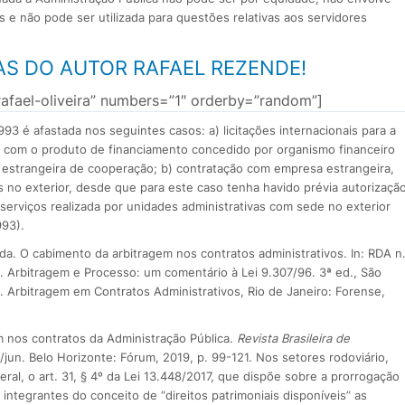
 e não pode ser utilizada para questões relativas aos servidores
AS DO AUTOR RAFAEL REZENDE!
afael-oliveira” numbers=”1″ orderby=”random”]
993 é afastada nos seguintes casos: a) licitações internacionais para a
o com o produto de financiamento concedido por organismo financeiro
ia estrangeira de cooperação; b) contratação com empresa estrangeira,
no exterior, desde que para este caso tenha havido prévia autorizaçã
serviços realizada por unidades administrativas com sede no exterior
993).
. O cabimento da arbitragem nos contratos administrativos. In: RDA n
. Arbitragem e Processo: um comentário à Lei 9.307/96. 3ª ed., São
e. Arbitragem em Contratos Administrativos, Rio de Janeiro: Forense,
 nos contratos da Administração Pública.
Revista Brasileira de
jan./jun. Belo Horizonte: Fórum, 2019, p. 99-121. Nos setores rodoviário,
eral, o art. 31, § 4º da Lei 13.448/2017, que dispõe sobre a prorrogação
 integrantes do conceito de “direitos patrimoniais disponíveis” as