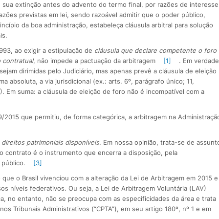
e sua extinção antes do advento do termo final, por razões de interesse
azões previstas em lei, sendo razoável admitir que o poder público,
rincípio da boa administração, estabeleça cláusula arbitral para solução
is.
993, ao exigir a estipulação de
cláusula que declare competente o foro
 contratual
, não impede a pactuação da arbitragem
[1]
. Em verdade
sejam dirimidas pelo Judiciário, mas apenas prevê a cláusula de eleição
absoluta, a via jurisdicional (ex.: arts. 6º, parágrafo único; 11,
33). Em suma: a cláusula de eleição de foro não é incompatível com a
29/2015 que permitiu, de forma categórica, a arbitragem na Administraçã
o
direitos patrimoniais disponíveis
. Em nossa opinião, trata-se de assunt
o contrato é o instrumento que encerra a disposição, pela
 público.
[3]
o que o Brasil vivenciou com a alteração da Lei de Arbitragem em 2015 e
 níveis federativos. Ou seja, a Lei de Arbitragem Voluntária (LAV)
a, no entanto, não se preocupa com as especificidades da área e trata
os Tribunais Administrativos (“CPTA”), em seu artigo 180º, nº 1 e em