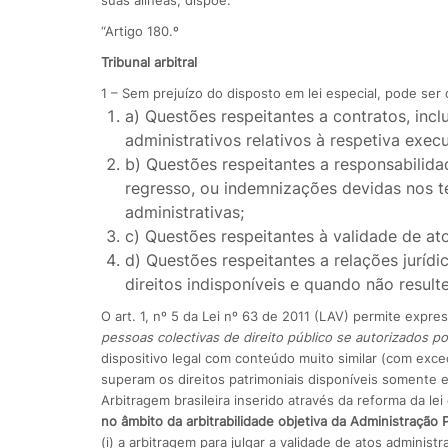
“Artigo 180.º
Tribunal arbitral
1 – Sem prejuízo do disposto em lei especial, pode ser c
a) Questões respeitantes a contratos, inc
administrativos relativos à respetiva exec
b) Questões respeitantes a responsabilidade
regresso, ou indemnizações devidas nos te
administrativas;
c) Questões respeitantes à validade de ato
d) Questões respeitantes a relações jurí
direitos indisponíveis e quando não result
O art. 1, nº 5 da Lei nº 63 de 2011 (LAV) permite expr
pessoas colectivas de direito público se autorizados por
dispositivo legal com conteúdo muito similar (com exce
superam os direitos patrimoniais disponíveis somente em
Arbitragem brasileira inserido através da reforma da le
no âmbito da arbitrabilidade objetiva da Administração
(i) a arbitragem para julgar a validade de atos administ