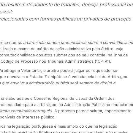
o resultem de acidente de trabalho, doença profissional ou
ssoal;
s relacionadas com formas públicas ou privadas de proteção
arece que
os árbitros não podem pronunciar-se sobre a conveniência ou
bilizaria o exame do mérito da ação administrativa pelo árbitro, cuja
a constitucionalidade dos atos submetidos ao seu controle, na linha da
do Código de Processo nos Tribunais Administrativos (“CPTA”).
Arbitragem Voluntária), o árbitro poderá julgar por equidade, se
 que envolvam o Estado. Tal hipótese é vedada pela Lei de Arbitragem
m que envolva a administração pública será sempre de direito e
ária elaborada pelo Conselho Regional de Lisboa da Ordem dos
da equidade para a arbitragem na Administração Pública ao enunciar e
ireito constituído português
. A proposta parece salutar, especialmente
poníveis de interesse público.
ica na legislação portuguesa é mais amplo do que na legislação
cionada à Administração Pública não pode ser por equidade, não envolve