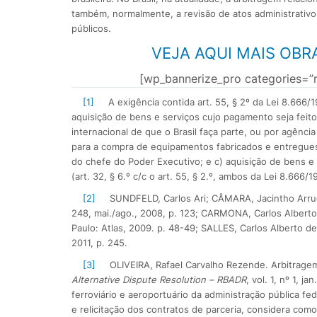
também, normalmente, a revisão de atos administrativos
públicos.
VEJA AQUI MAIS OBR
[wp_bannerize_pro categories=”r
[1]
A exigência contida art. 55, § 2º da Lei 8.666/1
aquisição de bens e serviços cujo pagamento seja feit
internacional de que o Brasil faça parte, ou por agênc
para a compra de equipamentos fabricados e entregues 
do chefe do Poder Executivo; e c) aquisição de bens e 
(art. 32, § 6.º c/c o art. 55, § 2.º, ambos da Lei 8.666/1
[2]
SUNDFELD, Carlos Ari; CÂMARA, Jacintho Arruda
248, mai./ago., 2008, p. 123; CARMONA, Carlos Alberto
Paulo: Atlas, 2009. p. 48-49; SALLES, Carlos Alberto d
2011, p. 245.
[3]
OLIVEIRA, Rafael Carvalho Rezende. Arbitragem
Alternative Dispute Resolution – RBADR
, vol. 1, nº 1, 
ferroviário e aeroportuário da administração pública fed
e relicitação dos contratos de parceria, considera como