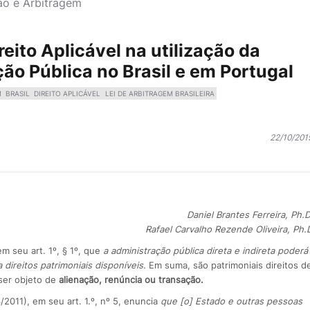
o e Arbitragem
reito Aplicável na utilização da
ão Pública no Brasil e em Portugal
M
BRASIL
DIREITO APLICÁVEL
LEI DE ARBITRAGEM BRASILEIRA
22/10/201
Daniel Brantes Ferreira, Ph.D
Rafael Carvalho Rezende Oliveira, Ph.
m seu art. 1º, § 1º, que
a administração pública direta e indireta poderá
a direitos patrimoniais disponíveis.
Em suma, são patrimoniais direitos d
ser objeto de
alienação, renúncia ou transação.
/2011), em seu art. 1.º, nº 5, enuncia
que [o] Estado e outras pessoas