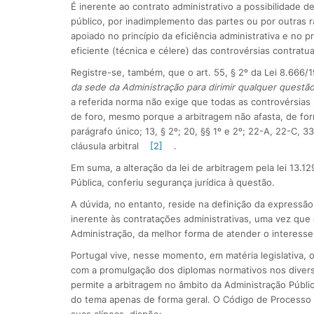
É inerente ao contrato administrativo a possibilidade d
público, por inadimplemento das partes ou por outras r
apoiado no princípio da eficiência administrativa e no p
eficiente (técnica e célere) das controvérsias contratua
Registre-se, também, que o art. 55, § 2º da Lei 8.666/1
da sede da Administração para dirimir qualquer questão
a referida norma não exige que todas as controvérsias 
de foro, mesmo porque a arbitragem não afasta, de forma 
parágrafo único; 13, § 2º; 20, §§ 1º e 2º; 22-A, 22-C, 
cláusula arbitral
[2]
.
Em suma, a alteração da lei de arbitragem pela lei 13.1
Pública, conferiu segurança jurídica à questão.
A dúvida, no entanto, reside na definição da expressã
inerente às contratações administrativas, uma vez que 
Administração, da melhor forma de atender o interesse
Portugal vive, nesse momento, em matéria legislativa, 
com a promulgação dos diplomas normativos nos diversos
permite a arbitragem no âmbito da Administração Públic
do tema apenas de forma geral. O Código de Processo n
suas alíneas, dispõe: