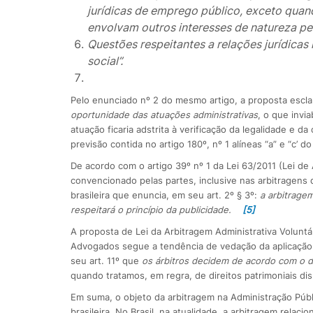
jurídicas de emprego público, exceto quand
envolvam outros interesses de natureza pe
Questões respeitantes a relações jurídica
social”.
Pelo enunciado nº 2 do mesmo artigo, a proposta escl
oportunidade das atuações administrativas
, o que invia
atuação ficaria adstrita à verificação da legalidade e d
previsão contida no artigo 180º, nº 1 alíneas “a” e “c’ 
De acordo com o artigo 39º nº 1 da Lei 63/2011 (Lei de 
convencionado pelas partes, inclusive nas arbitragens
brasileira que enuncia, em seu art. 2º § 3º:
a arbitrage
respeitará o princípio da publicidade.
[5]
A proposta de Lei da Arbitragem Administrativa Volunt
Advogados segue a tendência de vedação da aplicação 
seu art. 11º que
os árbitros decidem de acordo com o d
quando tratamos, em regra, de direitos patrimoniais dis
Em suma, o objeto da arbitragem na Administração Públ
brasileira. No Brasil, na atualidade, a arbitragem rela