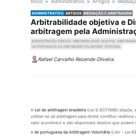
Ínicio
>
Administrativo
>
Artigos
>
Mediaçã
ADMINISTRATIVO
ARTIGOS
MEDIAÇÃO E ARBITRAGEM
Arbitrabilidade objetiva e Di
arbitragem pela Administraç
ADMINISTRAÇÃO PÚBLICA
ARBITRABILIDADE OBJETIVA
ARBITRAGE
LEI PORTUGUESA DA ARBITRAGEM VOLUNTÁRIA
PORTUGAL
Rafael Carvalho Rezende Oliveira
A
Lei de arbitragem brasileira
(Lei 9.307/1996) dispõe, e
utilizar-se da arbitragem para dirimir conflitos relativos 
valor econômico e são disponíveis direitos que podem 
A
lei portuguesa da Arbitragem Voluntária
(LAV – Lei 63