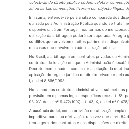
colectivas de direito público podem celebrar convençõ
lei ou se tais convenções tiverem por objecto litígios de
Em suma, entende-se pela análise comparada dos dispo
utilizada pela Administração Pública quando se tratar, n
disponíveis. Já em Portugal, nos termos do mencionado d
utilização da arbitragem poderá ser superada. A regra 
conflitos
que envolvem direitos patrimoniais disponíveis
em casos que envolvem a administração pública.
No Brasil, a arbitragem em contratos privados da Admin
contratos de locação em que a Administração é locatá
Decreto mencionados, com maior aceitação da doutrina
aplicação do regime jurídico de direito privado e pela a
I, da Lei 8.666/1993.
No campo dos contratos administrativos, submetidos pr
previsão em diplomas legais específicos (ex.: art. 5º, pa
93, XV, da Lei nº 9.472/1997, art. 43, X, da Lei nº 9.478/1
A
ausência de lei,
com a previsão de utilização ampla da
impeditivo para sua efetivação, uma vez que o art. 54 d
teoria geral dos contratos e das disposições de direito