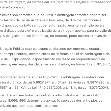
es de arbitragem, na medida em que para tanto estejam autorizados por
 direito privado
.
sitivos sob comento que no Brasil a arbitragem somente poderá ser
os termos da Lei de Arbitragem brasileira, de direitos patrimoniais
ispositivo da LAV, se houver autorização legal tal restrição para a
geral ditada pela LAV é a aplicação da arbitragem apenas para
solução d
. A mitigação desse imperativo, no entanto, pode ocorrer através de le
istração Pública (ex.: contratos celebrados por empresas estatais,
ria) sempre contou, mesmo antes da Reforma da Lei de Arbitragem e do
 e da jurisprudência, especialmente em razão da preponderância da
usência, em regra, das cláusulas exorbitantes, na forma do art. 62, § 3.º,
eponderantemente ao direito público, a arbitragem já contava com
rágrafo único, da Lei 5.662/1971, art. 5º art. 23-A da Lei 8.987/1995, art
997, art. 35, XVI, da Lei nº 10.233/2001, art. 11, III, da Lei 11.079/2004).
 arbitragem em todos os contratos administrativos, não era fator
a Lei 8.666/1993 determina a aplicação supletiva dos princípios da
 privado aos contratos administrativos.