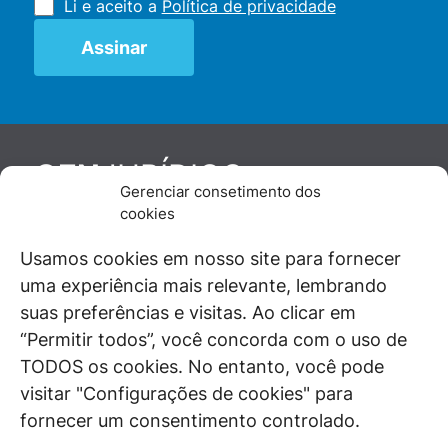
Li e aceito a
Política de privacidade
JURÍDICO
GEN
Gerenciar consetimento dos
De maneira independente, os autores e
cookies
colaboradores do GEN Jurídico, renomados
juristas e doutrinadores nacionais, se posicionam
Usamos cookies em nosso site para fornecer
diante de questões relevantes do cotidiano e
uma experiência mais relevante, lembrando
universo jurídico.
suas preferências e visitas. Ao clicar em
“Permitir todos”, você concorda com o uso de
TODOS os cookies. No entanto, você pode
visitar "Configurações de cookies" para
ÁREAS DE INTERESSE
fornecer um consentimento controlado.