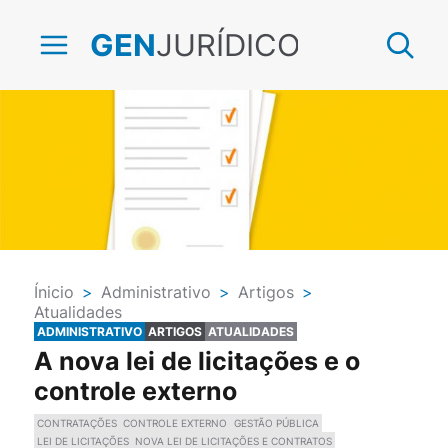
JURÍDICO
GEN
Ínicio
>
Administrativo
>
Artigos
>
Atualidades
ADMINISTRATIVO
ARTIGOS
ATUALIDADES
A nova lei de licitações e o
controle externo
CONTRATAÇÕES
CONTROLE EXTERNO
GESTÃO PÚBLICA
LEI DE LICITAÇÕES
NOVA LEI DE LICITAÇÕES E CONTRATOS