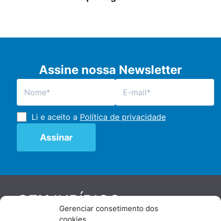
Assine nossa Newsletter
Li e aceito a
Política de privacidade
JURÍDICO
GEN
Gerenciar consetimento dos
De maneira independente, os autores e
cookies