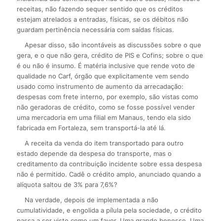
receitas, não fazendo sequer sentido que os créditos
estejam atrelados a entradas, físicas, se os débitos não
guardam pertinência necessária com saídas físicas.
Apesar disso, são incontáveis as discussões sobre o que
gera, e o que não gera, crédito de PIS e Cofins; sobre o que
é ou não é insumo. É matéria inclusive que rende voto de
qualidade no Carf, órgão que explicitamente vem sendo
usado como instrumento de aumento da arrecadação:
despesas com frete interno, por exemplo, são vistas como
não geradoras de crédito, como se fosse possível vender
uma mercadoria em uma filial em Manaus, tendo ela sido
fabricada em Fortaleza, sem transportá-la até lá.
A receita da venda do item transportado para outro
estado depende da despesa do transporte, mas o
creditamento da contribuição incidente sobre essa despesa
não é permitido. Cadê o crédito amplo, anunciado quando a
alíquota saltou de 3% para 7,6%?
Na verdade, depois de implementada a não
cumulatividade, e engolida a pílula pela sociedade, o crédito
passa a ser visto como um favor. Uma grande benesse. Uma