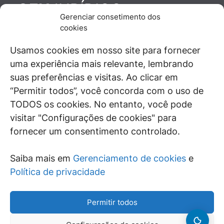
JURÍDICO
GEN
Gerenciar consetimento dos
De maneira independente, os autores e
cookies
colaboradores do GEN Jurídico, renomados
juristas e doutrinadores nacionais, se posicionam
Usamos cookies em nosso site para fornecer
diante de questões relevantes do cotidiano e
uma experiência mais relevante, lembrando
universo jurídico.
suas preferências e visitas. Ao clicar em
“Permitir todos”, você concorda com o uso de
TODOS os cookies. No entanto, você pode
visitar "Configurações de cookies" para
ÁREAS DE INTERESSE
fornecer um consentimento controlado.
SAIBA MAIS
Saiba mais em
Gerenciamento de cookies
e
SIGA
Política de privacidade
Permitir todos