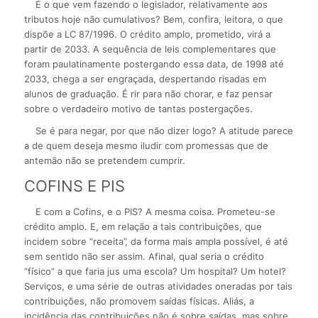
E o que vem fazendo o legislador, relativamente aos
tributos hoje não cumulativos? Bem, confira, leitora, o que
dispõe a LC 87/1996. O crédito amplo, prometido, virá a
partir de 2033. A sequência de leis complementares que
foram paulatinamente postergando essa data, de 1998 até
2033, chega a ser engraçada, despertando risadas em
alunos de graduação. É rir para não chorar, e faz pensar
sobre o verdadeiro motivo de tantas postergações.
Se é para negar, por que não dizer logo? A atitude parece
a de quem deseja mesmo iludir com promessas que de
antemão não se pretendem cumprir.
COFINS E PIS
E com a Cofins, e o PIS? A mesma coisa. Prometeu-se
crédito amplo. E, em relação a tais contribuições, que
incidem sobre “receita”, da forma mais ampla possível, é até
sem sentido não ser assim. Afinal, qual seria o crédito
“físico” a que faria jus uma escola? Um hospital? Um hotel?
Serviços, e uma série de outras atividades oneradas por tais
contribuições, não promovem saídas físicas. Aliás, a
incidência das contribuições não é sobre saídas, mas sobre