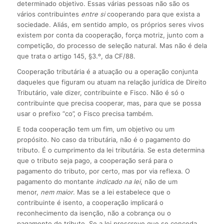
determinado objetivo. Essas várias pessoas não são os
vários contribuintes
entre si
cooperando para que exista a
sociedade. Aliás, em sentido amplo, os próprios seres vivos
existem por conta da cooperação, força motriz, junto com a
competição, do processo de seleção natural. Mas não é dela
que trata o artigo 145, §3.º, da CF/88.
Cooperação tributária é a atuação ou a operação conjunta
daqueles que figuram ou atuam na relação jurídica de Direito
Tributário, vale dizer, contribuinte e Fisco. Não é só o
contribuinte que precisa cooperar, mas, para que se possa
usar o prefixo “co”, o Fisco precisa também.
E toda cooperação tem um fim, um objetivo ou um
propósito. No caso da tributária, não é o pagamento do
tributo. É o cumprimento da lei tributária. Se esta determina
que o tributo seja pago, a cooperação será para o
pagamento do tributo, por certo, mas por via reflexa. O
pagamento do montante
indicado na lei
, não de um
menor,
nem maior
. Mas se a lei estabelece que o
contribuinte é isento, a cooperação implicará o
reconhecimento da isenção, não a cobrança ou o
pagamento de tributo. Se a lei prescreve que se conceda