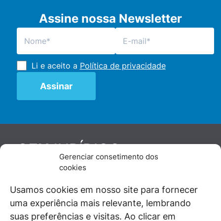
Assine nossa Newsletter
Li e aceito a
Política de privacidade
JURÍDICO
GEN
Gerenciar consetimento dos
De maneira independente, os autores e
cookies
colaboradores do GEN Jurídico, renomados
juristas e doutrinadores nacionais, se posicionam
Usamos cookies em nosso site para fornecer
diante de questões relevantes do cotidiano e
uma experiência mais relevante, lembrando
universo jurídico.
suas preferências e visitas. Ao clicar em