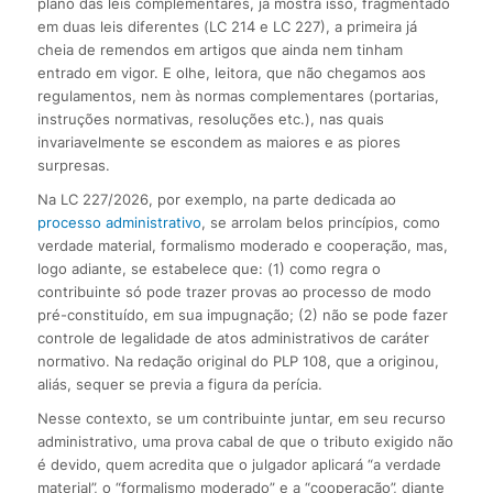
plano das leis complementares, já mostra isso, fragmentado
em duas leis diferentes (LC 214 e LC 227), a primeira já
cheia de remendos em artigos que ainda nem tinham
entrado em vigor. E olhe, leitora, que não chegamos aos
regulamentos, nem às normas complementares (portarias,
instruções normativas, resoluções etc.), nas quais
invariavelmente se escondem as maiores e as piores
surpresas.
Na LC 227/2026, por exemplo, na parte dedicada ao
processo administrativo
, se arrolam belos princípios, como
verdade material, formalismo moderado e cooperação, mas,
logo adiante, se estabelece que: (1) como regra o
contribuinte só pode trazer provas ao processo de modo
pré-constituído, em sua impugnação; (2) não se pode fazer
controle de legalidade de atos administrativos de caráter
normativo. Na redação original do PLP 108, que a originou,
aliás, sequer se previa a figura da perícia.
Nesse contexto, se um contribuinte juntar, em seu recurso
administrativo, uma prova cabal de que o tributo exigido não
é devido, quem acredita que o julgador aplicará “a verdade
material”, o “formalismo moderado” e a “cooperação”, diante