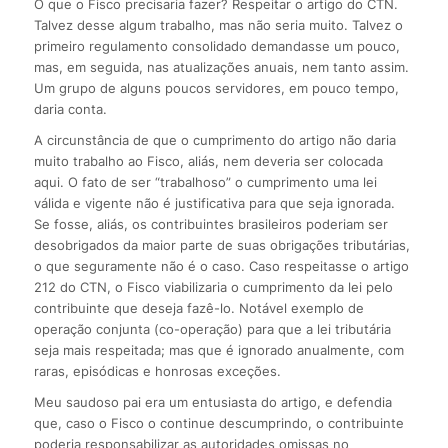
O que o Fisco precisaria fazer? Respeitar o artigo do CTN.
Talvez desse algum trabalho, mas não seria muito. Talvez o
primeiro regulamento consolidado demandasse um pouco,
mas, em seguida, nas atualizações anuais, nem tanto assim.
Um grupo de alguns poucos servidores, em pouco tempo,
daria conta.
A circunstância de que o cumprimento do artigo não daria
muito trabalho ao Fisco, aliás, nem deveria ser colocada
aqui. O fato de ser “trabalhoso” o cumprimento uma lei
válida e vigente não é justificativa para que seja ignorada.
Se fosse, aliás, os contribuintes brasileiros poderiam ser
desobrigados da maior parte de suas obrigações tributárias,
o que seguramente não é o caso. Caso respeitasse o artigo
212 do CTN, o Fisco viabilizaria o cumprimento da lei pelo
contribuinte que deseja fazê-lo. Notável exemplo de
operação conjunta (co-operação) para que a lei tributária
seja mais respeitada; mas que é ignorado anualmente, com
raras, episódicas e honrosas exceções.
Meu saudoso pai era um entusiasta do artigo, e defendia
que, caso o Fisco o continue descumprindo, o contribuinte
poderia responsabilizar as autoridades omissas no