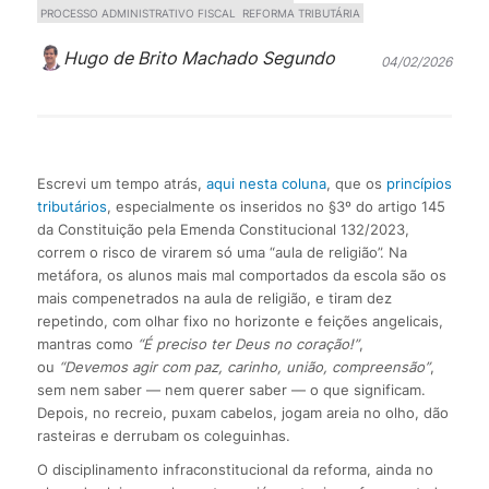
PROCESSO ADMINISTRATIVO FISCAL
REFORMA TRIBUTÁRIA
Hugo de Brito Machado Segundo
04/02/2026
Escrevi um tempo atrás,
aqui nesta coluna
, que os
princípios
tributá
r
ios
, especialmente os inseridos no §3º do artigo 145
da Constituição pela Emenda Constitucional 132/2023,
correm o risco de virarem só uma “aula de religião”. Na
metáfora, os alunos mais mal comportados da escola são os
mais compenetrados na aula de religião, e tiram dez
repetindo, com olhar fixo no horizonte e feições angelicais,
mantras como
“É preciso ter Deus no coração!”
,
ou
“Devemos agir com paz, carinho, união, compreensão”
,
sem nem saber — nem querer saber — o que significam.
Depois, no recreio, puxam cabelos, jogam areia no olho, dão
rasteiras e derrubam os coleguinhas.
O disciplinamento infraconstitucional da reforma, ainda no