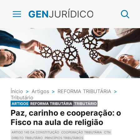
JURÍDICO
GEN
Ínicio
>
Artigos
>
REFORMA TRIBUTÁRIA
>
Tributário
ARTIGOS
REFORMA TRIBUTÁRIA
TRIBUTÁRIO
Paz, carinho e cooperação: o
Fisco na aula de religião
ARTIGO 145 DA CONSTITUIÇÃO
COOPERAÇÃO TRIBUTÁRIA
CTN
DIREITO TRIBUTÁRIO
PRINCÍPIOS TRIBUTÁRIOS