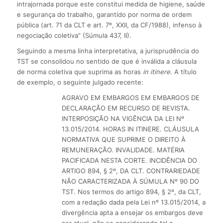
intrajornada porque este constitui medida de higiene, saúde
e segurança do trabalho, garantido por norma de ordem
pública (art. 71 da CLT e art. 7º, XXII, da CF/1988), infenso à
negociação coletiva” (Súmula 437, II).
Seguindo a mesma linha interpretativa, a jurisprudência do
TST se consolidou no sentido de que é inválida a cláusula
de norma coletiva que suprima as horas
in itinere
. A título
de exemplo, o seguinte julgado recente:
AGRAVO EM EMBARGOS EM EMBARGOS DE
DECLARAÇÃO EM RECURSO DE REVISTA.
INTERPOSIÇÃO NA VIGÊNCIA DA LEI Nº
13.015/2014. HORAS IN ITINERE. CLÁUSULA
NORMATIVA QUE SUPRIME O DIREITO À
REMUNERAÇÃO. INVALIDADE. MATÉRIA
PACIFICADA NESTA CORTE. INCIDÊNCIA DO
ARTIGO 894, § 2º, DA CLT. CONTRARIEDADE
NÃO CARACTERIZADA À SÚMULA Nº 90 DO
TST. Nos termos do artigo 894, § 2º, da CLT,
com a redação dada pela Lei nº 13.015/2014, a
divergência apta a ensejar os embargos deve
ser atual, não se considerando tal a