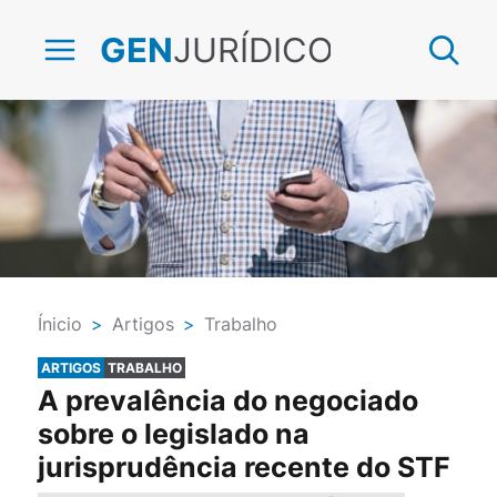
JURÍDICO
GEN
Ínicio
>
Artigos
>
Trabalho
ARTIGOS
TRABALHO
A prevalência do negociado
sobre o legislado na
jurisprudência recente do STF