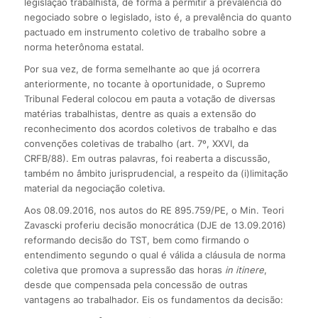
legislação trabalhista, de forma a permitir a prevalência do
negociado sobre o legislado, isto é, a prevalência do quanto
pactuado em instrumento coletivo de trabalho sobre a
norma heterônoma estatal.
Por sua vez, de forma semelhante ao que já ocorrera
anteriormente, no tocante à oportunidade, o Supremo
Tribunal Federal colocou em pauta a votação de diversas
matérias trabalhistas, dentre as quais a extensão do
reconhecimento dos acordos coletivos de trabalho e das
convenções coletivas de trabalho (art. 7º, XXVI, da
CRFB/88). Em outras palavras, foi reaberta a discussão,
também no âmbito jurisprudencial, a respeito da (i)limitação
material da negociação coletiva.
Aos 08.09.2016, nos autos do RE 895.759/PE, o Min. Teori
Zavascki proferiu decisão monocrática (DJE de 13.09.2016)
reformando decisão do TST, bem como firmando o
entendimento segundo o qual é válida a cláusula de norma
coletiva que promova a supressão das horas
in itinere
,
desde que compensada pela concessão de outras
vantagens ao trabalhador. Eis os fundamentos da decisão: