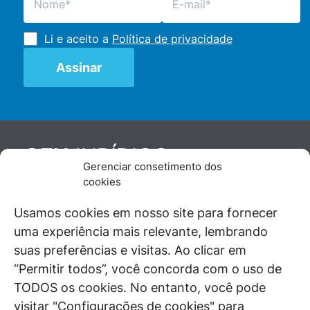
Li e aceito a
Política de privacidade
JURÍDICO
GEN
Gerenciar consetimento dos
De maneira independente, os autores e
cookies
colaboradores do GEN Jurídico, renomados
juristas e doutrinadores nacionais, se posicionam
Usamos cookies em nosso site para fornecer
diante de questões relevantes do cotidiano e
uma experiência mais relevante, lembrando
universo jurídico.
suas preferências e visitas. Ao clicar em
“Permitir todos”, você concorda com o uso de
TODOS os cookies. No entanto, você pode
visitar "Configurações de cookies" para