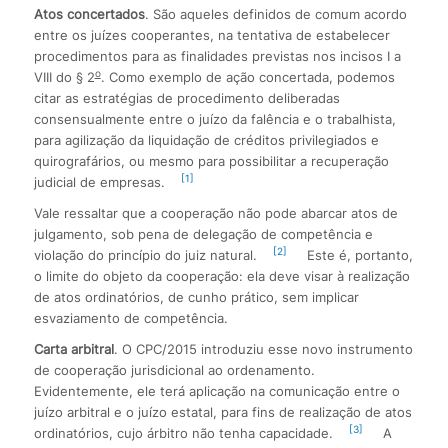
Atos concertados
. São aqueles definidos de comum acordo
entre os juízes cooperantes, na tentativa de estabelecer
procedimentos para as finalidades previstas nos incisos I a
o
VIII do § 2
. Como exemplo de ação concertada, podemos
citar as estratégias de procedimento deliberadas
consensualmente entre o juízo da falência e o trabalhista,
para agilização da liquidação de créditos privilegiados e
quirografários, ou mesmo para possibilitar a recuperação
[1]
judicial de empresas.
Vale ressaltar que a cooperação não pode abarcar atos de
julgamento, sob pena de delegação de competência e
[2]
violação do princípio do juiz natural.
Este é, portanto,
o limite do objeto da cooperação: ela deve visar à realização
de atos ordinatórios, de cunho prático, sem implicar
esvaziamento de competência.
Carta arbitral
. O CPC/2015 introduziu esse novo instrumento
de cooperação jurisdicional ao ordenamento.
Evidentemente, ele terá aplicação na comunicação entre o
juízo arbitral e o juízo estatal, para fins de realização de atos
[3]
ordinatórios, cujo árbitro não tenha capacidade.
A