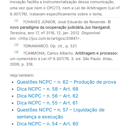
inovação facilita a instrumentalização dessa comunicação,
o
uma vez que nem o CPC/73, nem a Lei de Arbitragem (Lei n
9.307/76), tratavam especificamente sobre o tema.
[1]
?CHAVES JÚNIOR, José Eduardo de Resende.
O
novo paradigma da cooperação judiciária.
Jus Navigandi
,
o
Teresina, ano 17, n
3116, 12. jan. 2012. Disponível
em: <http://jus.com.br/artigos/20841>.
[2]
?DINAMARCO. Op. cit., p. 521.
[3]
?CARMONA, Carlos Alberto.
Arbitragem e processo:
o
um comentário à Lei n
9.307/76. 3. ed. São Paulo: Atlas,
2009, p. 318.
Veja também:
Questões NCPC – n. 62 – Produção de prova
Dica NCPC – n. 58 – Art. 68
Dica NCPC – n. 56 – Art. 62
Dica NCPC – n. 55 – Art. 61
Questões NCPC – n. 57 – Liquidação de
sentença e execução
Dica NCPC – n. 54 – Art. 60