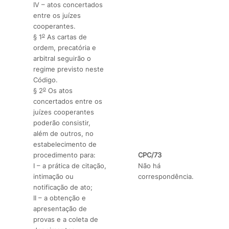
IV – atos concertados
entre os juízes
cooperantes.
o
§ 1
As cartas de
ordem, precatória e
arbitral seguirão o
regime previsto neste
Código.
o
§ 2
Os atos
concertados entre os
juízes cooperantes
poderão consistir,
além de outros, no
estabelecimento de
procedimento para:
CPC/73
I – a prática de citação,
Não há
intimação ou
correspondência.
notificação de ato;
II – a obtenção e
apresentação de
provas e a coleta de