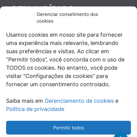
JURÍDICO
GEN
Gerenciar consetimento dos
De maneira independente, os autores e
cookies
colaboradores do GEN Jurídico, renomados
juristas e doutrinadores nacionais, se posicionam
Usamos cookies em nosso site para fornecer
diante de questões relevantes do cotidiano e
uma experiência mais relevante, lembrando
universo jurídico.
suas preferências e visitas. Ao clicar em
“Permitir todos”, você concorda com o uso de
TODOS os cookies. No entanto, você pode
visitar "Configurações de cookies" para
ÁREAS DE INTERESSE
fornecer um consentimento controlado.
SAIBA MAIS
Saiba mais em
Gerenciamento de cookies
e
SIGA
Política de privacidade
Permitir todos