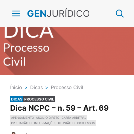
JURÍDICO
GEN
Ínicio
>
Dicas
>
Processo Civil
DICAS
PROCESSO CIVIL
Dica NCPC – n. 59 – Art. 69
APENSAMENTO
AUXÍLIO DIRETO
CARTA ARBITRAL
PRESTAÇÃO DE INFORMAÇÕES
REUNIÃO DE PROCESSOS