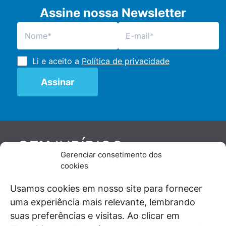
Assine nossa Newsletter
Li e aceito a
Política de privacidade
JURÍDICO
GEN
Gerenciar consetimento dos
De maneira independente, os autores e
cookies
colaboradores do GEN Jurídico, renomados
juristas e doutrinadores nacionais, se posicionam
Usamos cookies em nosso site para fornecer
diante de questões relevantes do cotidiano e
uma experiência mais relevante, lembrando
universo jurídico.
suas preferências e visitas. Ao clicar em