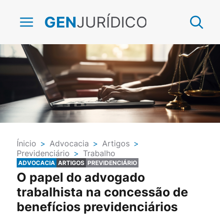
JURÍDICO
GEN
Ínicio
>
Advocacia
>
Artigos
>
Previdenciário
>
Trabalho
ADVOCACIA
ARTIGOS
PREVIDENCIÁRIO
O papel do advogado
trabalhista na concessão de
benefícios previdenciários