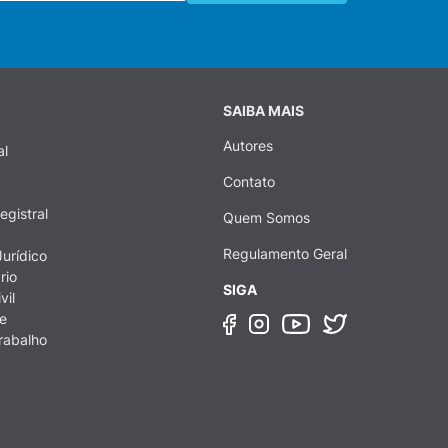
SAIBA MAIS
Autores
al
Contato
egistral
Quem Somos
Regulamento Geral
urídico
rio
SIGA
vil
e
rabalho