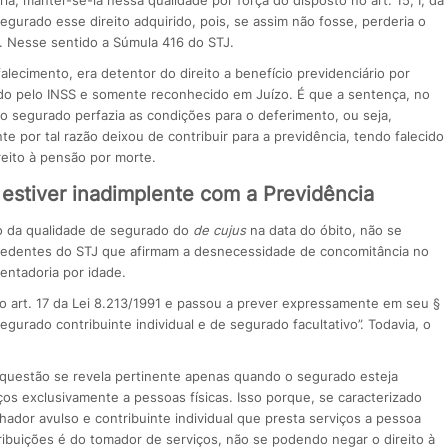
ia, manter-se-ia nessa qualidade por força do disposto no art. 15, I, da
egurado esse direito adquirido, pois, se assim não fosse, perderia o
o. Nesse sentido a Súmula 416 do STJ.
ecimento, era detentor do direito a benefício previdenciário por
ido pelo INSS e somente reconhecido em Juízo. É que a sentença, no
 o segurado perfazia as condições para o de­ferimento, ou seja,
por tal razão deixou de contribuir para a previdência, tendo falecido
ito à pensão por morte.
estiver inadimplente com a Previdência
o da qualidade de segurado do
de cujus
na data do óbito, não se
precedentes do STJ que afirmam a desnecessidade de concomitância no
entadoria por idade.
o art. 17 da Lei 8.213/1991 e passou a prever expressamente em seu §
egurado contribuinte individual e de segurado facultativo”. Todavia, o
questão se revela pertinente apenas quando o segurado esteja
iços exclusivamente a pessoas físicas. Isso porque, se caracterizado
ador avulso e contribuinte individual que presta serviços a pessoa
tribuições é do tomador de serviços, não se podendo negar o direito à