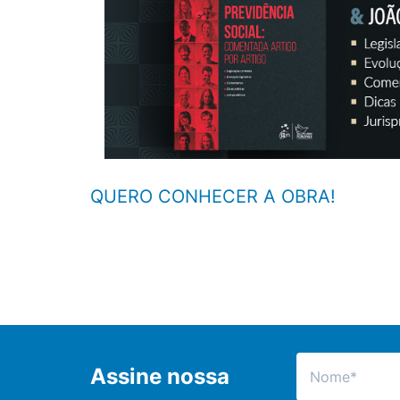
QUERO CONHECER A OBRA!
Assine nossa