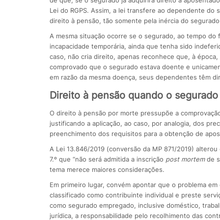
de que, se o segurado já adquirira direito à aposentador
Lei do RGPS. Assim, a lei transfere ao dependente do s
direito à pensão, tão somente pela inércia do segurad
A mesma situação ocorre se o segurado, ao tempo do fal
incapacidade temporária, ainda que tenha sido indefer
caso, não cria direito, apenas reconhece que, à época,
comprovado que o segurado estava doente e unicamente 
em razão da mesma doença, seus dependentes têm dire
Direito à pensão quando o segurado 
O direito à pensão por morte pressupõe a comprovaçã
justificando a aplicação, ao caso, por analogia, dos 
preenchimento dos requisitos para a obtenção de apos
A Lei 13.846/2019 (conversão da MP 871/2019) alterou 
7.º que “não será admitida a inscrição
post mortem
de s
tema merece maiores considerações.
Em primeiro lugar, convém apontar que o problema em 
classificado como contribuinte individual e preste serv
como segurado empregado, inclusive doméstico, trabalh
jurídica, a responsabilidade pelo recolhimento das con