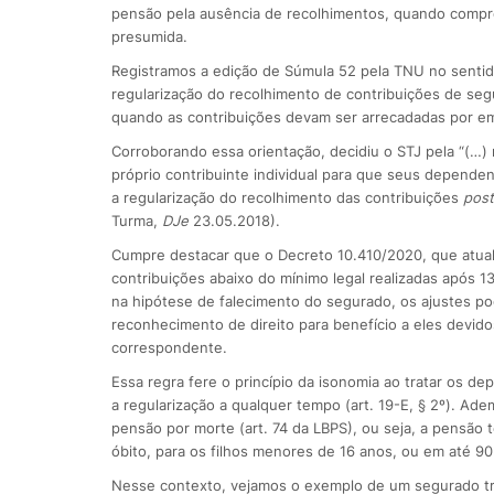
pensão pela ausência de recolhimentos, quando compro
presumida.
Registramos a edição de Súmula 52 pela TNU no sentido
regularização do recolhimento de contribuições de segu
quando as contribuições devam ser arrecadadas por em
Corroborando essa orientação, decidiu o STJ pela “(…)
próprio contribuinte individual para que seus depende
a regularização do recolhimento das contribuições
pos
Turma,
DJe
23.05.2018).
Cumpre destacar que o Decreto 10.410/2020, que atualizo
contribuições abaixo do mínimo legal realizadas após 13.
na hipótese de falecimento do segurado, os ajustes po
reconhecimento de direito para benefício a eles devido
correspondente.
Essa regra fere o princípio da isonomia ao tratar os 
a regularização a qualquer tempo (art. 19-E, § 2º). Adem
pensão por morte (art. 74 da LBPS), ou seja, a pensão 
óbito, para os filhos menores de 16 anos, ou em até 9
Nesse contexto, vejamos o exemplo de um segurado tra