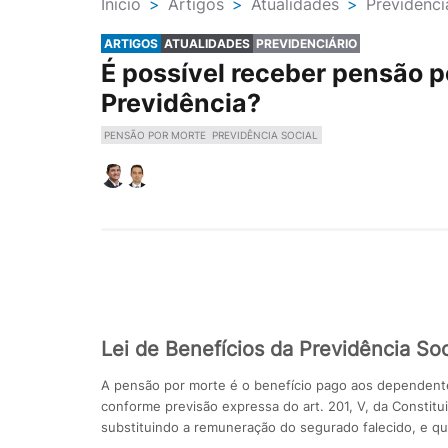
Ínicio
>
Artigos
>
Atualidades
>
Previdenci
ARTIGOS
ATUALIDADES
PREVIDENCIÁRIO
É possível receber pensão 
Previdência?
PENSÃO POR MORTE
PREVIDÊNCIA SOCIAL
Lei de Benefícios da Previdência Soc
A pensão por morte é o benefício pago aos dependent
conforme previsão expressa do art. 201, V, da Constit
substituindo a re­muneração do segurado falecido, e q