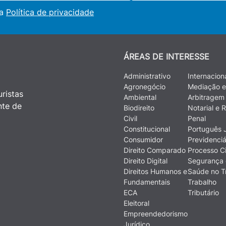
 a
Política de privacidade
ÁREAS DE INTERESSE
Administrativo
Internacion
Agronegócio
Mediação e
ristas
Ambiental
Arbitragem
nte de
Biodireito
Notarial e R
Civil
Penal
Constitucional
Português J
Consumidor
Previdenciá
Direito Comparado
Processo Ci
Direito Digital
Segurança 
Direitos Humanos e
Saúde no T
Fundamentais
Trabalho
ECA
Tributário
Eleitoral
Empreendedorismo
Jurídico