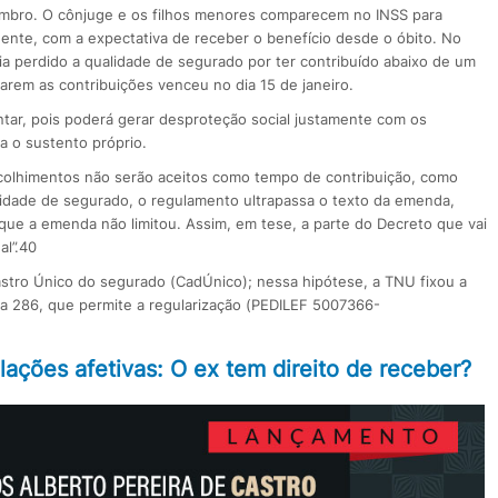
mbro. O cônjuge e os filhos menores comparecem no INSS para
ente, com a expectativa de receber o benefício desde o óbito. No
a perdido a qualidade de segurado por ter contribuído abaixo de um
arem as contribuições venceu no dia 15 de janeiro.
ar, pois poderá gerar desproteção social justamente com os
 o sustento próprio.
ecolhimentos não serão aceitos como tempo de contribuição, como
lidade de segurado, o regulamento ultrapassa o texto da emenda,
 que a emenda não limitou. Assim, em tese, a parte do Decreto que vai
al”.40
dastro Único do segurado (CadÚnico); nessa hipótese, a TNU fixou a
ma 286, que permite a regularização (PEDILEF 5007366-
ações afetivas: O ex tem direito de receber?