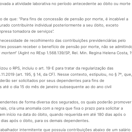
vada a atividade laborativa no período antecedente ao óbito ou morte
 de que: “Para fins de concessão de pensão por morte, é incabível a
rado contribuinte individual posteriormente a seu óbito, exceto
presa tomadora de serviços”.
 necessidade de recolhimento das contribuições previdenciárias pelo
ntes possam receber o benefício de pensão por morte, não se admitind
t mortem
” (AgInt no REsp 1.568.139/SP, Rel. Min. Regina Helena Costa, 1
u o RPS, incluiu o art. 19-E para tratar da regularização das
11.2019 (art. 195, § 14, da CF). Nesse contexto, estipulou, no § 7º, que
derão ser solicitados por seus dependentes para fins de
s até o dia 15 do mês de janeiro subsequente ao do ano civil
dependentes de forma diversa dos segurados, os quais poderão promover
ais, cria uma anomalia com a regra que fixa o prazo para solicitar a
tem início na data do óbito, quando requerida em até 180 dias após o
0 dias após o óbito, para os demais dependentes.
balhador intermitente que possuía contribuições abaixo de um salário