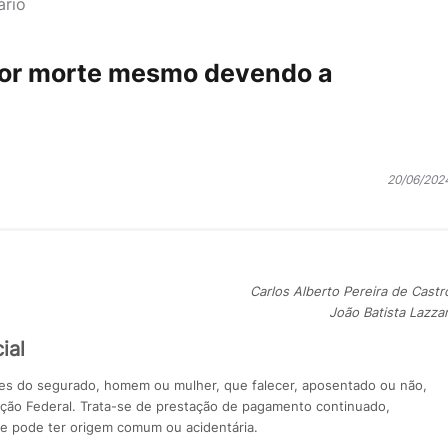
ário
por morte mesmo devendo a
20/06/202
Carlos Alberto Pereira de Castr
João Batista Lazzar
ial
es do segurado, homem ou mulher, que falecer, aposentado ou não,
uição Federal. Trata-se de prestação de pagamento continuado,
ue pode ter origem comum ou acidentária.