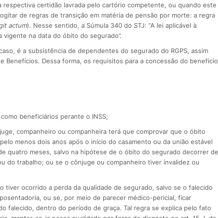
 respectiva certidão lavrada pelo cartório competente, ou quando este
gitar de regras de transição em matéria de pensão por morte: a regra
git actum
). Nesse sentido, a Súmula 340 do STJ: “A lei aplicável à
 vigente na data do óbito do segurado”.
no caso, é a subsistência de dependentes do segurado do RGPS, assim
de Benefícios. Dessa forma, os requisitos para a concessão do benefício
 como beneficiários perante o INSS;
ônjuge, companheiro ou compa­nheira terá que comprovar que o óbito
 pelo menos dois anos após o início do casamento ou da união estável
de quatro meses, salvo na hipótese de o óbito do segurado decorrer d
ou do trabalho; ou se o cônjuge ou companheiro tiver invalidez ou
tiver ocorrido a perda da qualidade de segurado, salvo se o falecido
osentadoria, ou se, por meio de parecer médico-pericial, ficar
 falecido, dentro do período de graça. Tal regra se explica pelo fato