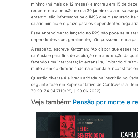
mínimo (há mais de 12 meses) e morreu em 15 de deze
requererem a pensão no dia 30 janeiro do ano subsequ
entanto, são informados pelo INSS que o segurado havi
salário mínimo e o prazo para os dependentes regulariz
Esse entendimento lançado no RPS não pode se sustent
dependentes que, geralmente, não possuem renda para
A respeito, escreve Kertzman: “Ao dispor que esses r
carência e para fins de aquisição e manutenção da qua
fazendo uma interpretação extensiva, limitando direito
muito além do determinado na emenda é inconstitucion
Questão diversa é a irregularidade na inscrição no Ca
seguinte tese em Representativo de Contro­vérsia, Te
70.2017.4.04.7110/RS, j. 23.06.2022).
Veja também:
Pensão por morte e rel