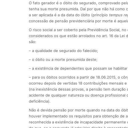
O fato gerador é o óbito do segurado, comprovado pela
tenha sua morte presumida. Daí por que não há como co
a ser aplicada é a da data do óbito (princípio
tempus re
concessão de pensão previdenciária por morte é aquela
O risco social a ser coberto pela Previdência Social, 
considerados os que estão arrolados no art. 16 da Lei 
são:
– a qualidade de segurado do falecido;
– o óbito ou a morte presumida deste;
– a existência de dependentes que possam se habilitar
– para os óbitos ocorridos a partir de 18.06.2015, o c
ocorreu depois de vertidas 18 contribuições mensais e
(na inexistência dessas provas, a pensão tem duração 
acidente de qualquer natureza ou doença profis­sional 
deficiência).
Não é devida pensão por morte quando na data do óbito 
houver implementado os requisitos para obtenção de ap
reconhecida a existência de incapacidade permanente do