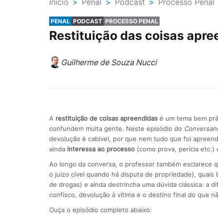
Ínicio
>
Penal
>
Podcast
>
Processo Penal
PENAL
PODCAST
PROCESSO PENAL
Restituição das coisas apr
Guilherme de Souza Nucci
A
restituição de coisas apreendidas
é um tema bem prát
confundem muita gente. Neste episódio do
Conversan
devolução é cabível, por que nem tudo que foi apreendi
ainda
interessa ao processo
(como prova, perícia etc.) 
Ao longo da conversa, o professor também esclarece qu
o juízo cível quando há disputa de propriedade), quais
de drogas) e ainda destrincha uma dúvida clássica: a d
confisco, devolução à vítima e o destino final do que nã
Ouça o episódio completo abaixo: