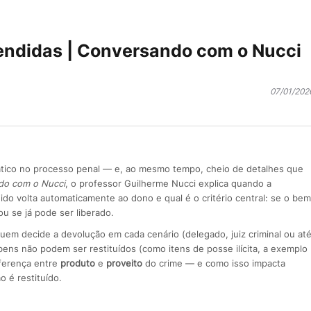
eendidas | Conversando com o Nucci
07/01/202
ico no processo penal — e, ao mesmo tempo, cheio de detalhes que
do com o Nucci
, o professor Guilherme Nucci explica quando a
do volta automaticamente ao dono e qual é o critério central: se o bem
ou se já pode ser liberado.
em decide a devolução em cada cenário (delegado, juiz criminal ou at
 bens não podem ser restituídos (como itens de posse ilícita, a exemplo
iferença entre
produto
e
proveito
do crime — e como isso impacta
o é restituído.