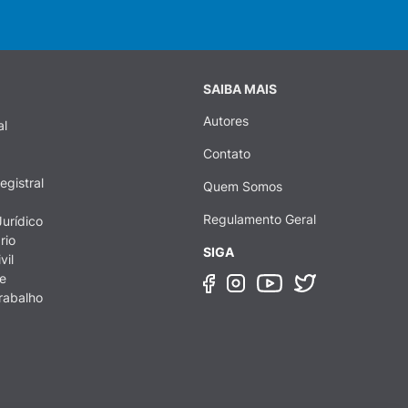
SAIBA MAIS
Autores
al
Contato
egistral
Quem Somos
Regulamento Geral
urídico
rio
SIGA
vil
e
rabalho