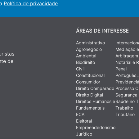
 a
Política de privacidade
ÁREAS DE INTERESSE
Administrativo
Internacion
Agronegócio
Mediação e
ristas
Ambiental
Arbitragem
nte de
Biodireito
Notarial e R
Civil
Penal
Constitucional
Português J
Consumidor
Previdenciá
Direito Comparado
Processo Ci
Direito Digital
Segurança 
Direitos Humanos e
Saúde no T
Fundamentais
Trabalho
ECA
Tributário
Eleitoral
Empreendedorismo
Jurídico