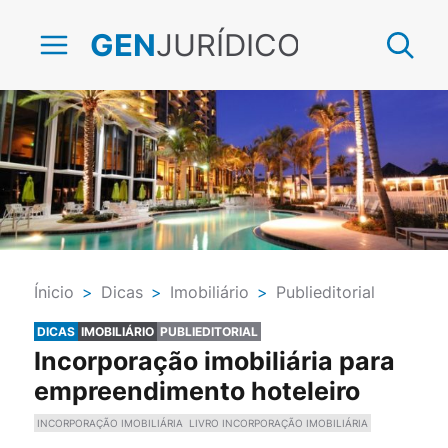
JURÍDICO
GEN
Ínicio
>
Dicas
>
Imobiliário
>
Publieditorial
DICAS
IMOBILIÁRIO
PUBLIEDITORIAL
Incorporação imobiliária para
empreendimento hoteleiro
INCORPORAÇÃO IMOBILIÁRIA
LIVRO INCORPORAÇÃO IMOBILIÁRIA