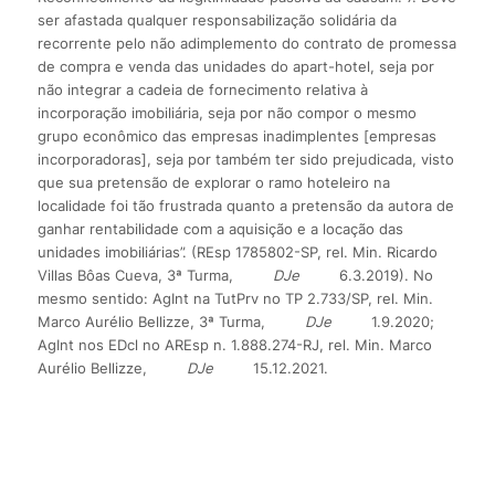
ser afastada qualquer responsabilização solidária da
recorrente pelo não adimplemento do contrato de promessa
de compra e venda das unidades do apart-hotel, seja por
não integrar a cadeia de fornecimento relativa à
incorporação imobiliária, seja por não compor o mesmo
grupo econômico das empresas inadimplentes [empresas
incorporadoras], seja por também ter sido prejudicada, visto
que sua pretensão de explorar o ramo hoteleiro na
localidade foi tão frustrada quanto a pretensão da autora de
ganhar rentabilidade com a aquisição e a locação das
unidades imobiliárias”. (REsp 1785802-SP, rel. Min. Ricardo
Villas Bôas Cueva, 3ª Turma,
DJe
6.3.2019). No
mesmo sentido: AgInt na TutPrv no TP 2.733/SP, rel. Min.
Marco Aurélio Bellizze, 3ª Turma,
DJe
1.9.2020;
AgInt nos EDcl no AREsp n. 1.888.274-RJ, rel. Min. Marco
Aurélio Bellizze,
DJe
15.12.2021.