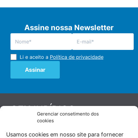
Assine nossa Newsletter
Li e aceito a
Política de privacidade
JURÍDICO
GEN
Gerenciar consetimento dos
De maneira independente, os autores e
cookies
colaboradores do GEN Jurídico, renomados
juristas e doutrinadores nacionais, se posicionam
Usamos cookies em nosso site para fornecer