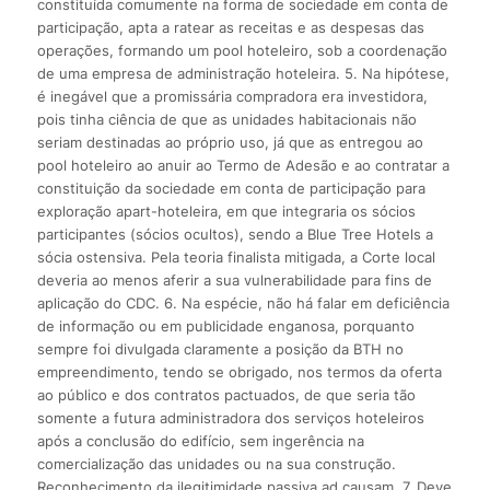
constituída comumente na forma de sociedade em conta de
participação, apta a ratear as receitas e as despesas das
operações, formando um pool hoteleiro, sob a coordenação
de uma empresa de administração hoteleira. 5. Na hipótese,
é inegável que a promissária compradora era investidora,
pois tinha ciência de que as unidades habitacionais não
seriam destinadas ao próprio uso, já que as entregou ao
pool hoteleiro ao anuir ao Termo de Adesão e ao contratar a
constituição da sociedade em conta de participação para
exploração apart-hoteleira, em que integraria os sócios
participantes (sócios ocultos), sendo a Blue Tree Hotels a
sócia ostensiva. Pela teoria finalista mitigada, a Corte local
deveria ao menos aferir a sua vulnerabilidade para fins de
aplicação do CDC. 6. Na espécie, não há falar em deficiência
de informação ou em publicidade enganosa, porquanto
sempre foi divulgada claramente a posição da BTH no
empreendimento, tendo se obrigado, nos termos da oferta
ao público e dos contratos pactuados, de que seria tão
somente a futura administradora dos serviços hoteleiros
após a conclusão do edifício, sem ingerência na
comercialização das unidades ou na sua construção.
Reconhecimento da ilegitimidade passiva ad causam. 7. Deve