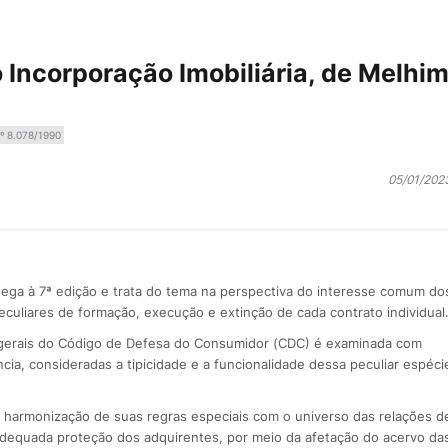
o Incorporação Imobiliária, de Melhi
º 8.078/1990
05/01/202
ega à 7ª edição e trata do tema na perspectiva do interesse comum do
eculiares de formação, execução e extinção de cada contrato individual
s gerais do Código de Defesa do Consumidor (CDC) é examinada com
cia, consideradas a tipicidade e a funcionalidade dessa peculiar espéci
e a harmonização de suas regras especiais com o universo das relações d
dequada proteção dos adquirentes, por meio da afetação do acervo da