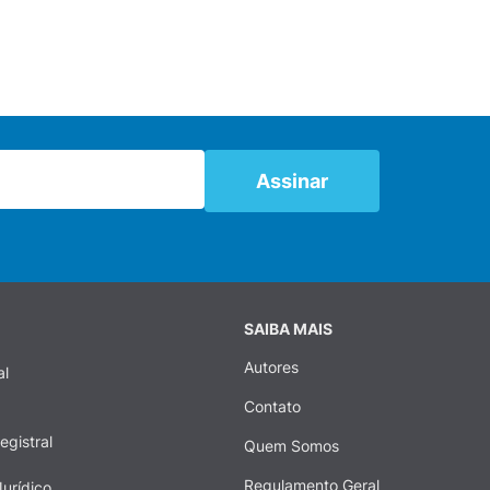
SAIBA MAIS
Autores
al
Contato
egistral
Quem Somos
Regulamento Geral
urídico