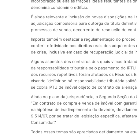
incorporação sujeita as frações ideais resultantes da d
denomina condomínio edilício.
É ainda relevante a inclusão de novas disposições na Le
adjudicação compulsória para outorga de título defini
promessas de venda, decorrente de resolução do cont
Importa também destacar a regulamentação do procedime
conferir efetividade aos direitos reais dos adquirente
de crise, inclusive em caso de recuperação judicial da 
Alguns aspectos dos contratos dos quais vimos tratan
da responsabilidade tributária pelo pagamento do IPTU s
dos recursos repetitivos foram afetados os Recursos Es
visando “definir se há responsabilidade tributária solid
se cobra IPTU de imóvel objeto de contrato de alienação
Ainda no plano da jurisprudência, a Segunda Seção do 
“Em contrato de compra e venda de imóvel com garantia
na hipótese de inadimplemento do devedor, devidament
9.514/97, por se tratar de legislação específica, afast
Consumidor.”
Todos esses temas são apreciados detidamente na atual