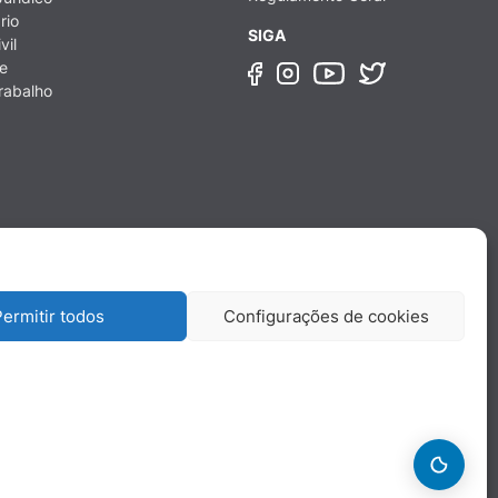
rio
SIGA
vil
e
rabalho
ermitir todos
Configurações de cookies