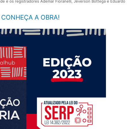
e e os registradores Ademar Fioranelli, Jéverson Bottega e Eduardo
E CONHEÇA A OBRA!