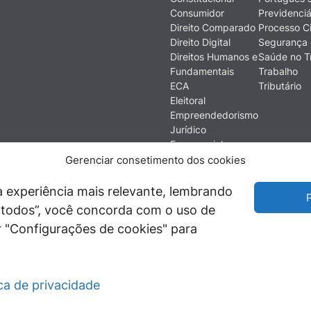
Consumidor
Previdenciá
Direito Comparado
Processo Ci
Direito Digital
Segurança 
Direitos Humanos e
Saúde no T
Fundamentais
Trabalho
ECA
Tributário
Eleitoral
Empreendedorismo
Jurídico
Empresarial
Ética
Gerenciar consetimento dos cookies
Filosofia do Direito
Financeiro e
 experiência mais relevante, lembrando
P
Econômico
ir todos”, você concorda com o uso de
História do Direito
 "Configurações de cookies" para
Imobiliário
ica de privacidade