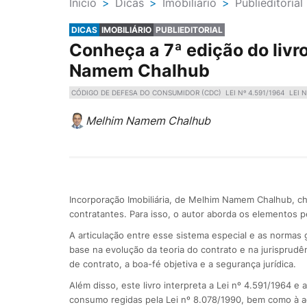
Ínicio
>
Dicas
>
Imobiliário
>
Publieditorial
DICAS
IMOBILIÁRIO
PUBLIEDITORIAL
Conheça a 7ª edição do livr
Namem Chalhub
CÓDIGO DE DEFESA DO CONSUMIDOR (CDC)
LEI Nº 4.591/1964
LEI N
Melhim Namem Chalhub
Incorporação Imobiliária, de Melhim Namem Chalhub, ch
contratantes. Para isso, o autor aborda os elementos p
A articulação entre esse sistema especial e as norma
base na evolução da teoria do contrato e na jurisprudên
de contrato, a boa-fé objetiva e a segurança jurídica.
Além disso, este livro interpreta a Lei nº 4.591/1964 
consumo regidas pela Lei nº 8.078/1990, bem como à a