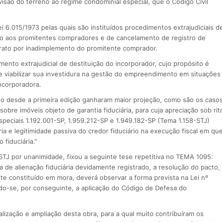
ivisão do terreno ao regime condominial especial, que o Código Civil
i 6.015/1973 pelas quais são instituídos procedimentos extrajudiciais d
tivo aos promitentes compradores e de cancelamento de registro de
rato por inadimplemento do promitente comprador.
nto extrajudicial de destituição do incorporador, cujo propósito é
s e viabilizar sua investidura na gestão do empreendimento em situações
incorporadora.
do desde a primeira edição ganharam maior projeção, como são os caso
obre imóveis objeto de garantia fiduciária, para cuja apreciação sob rit
peciais 1.192.001-SP, 1.959.212-SP e 1.949.182-SP (Tema 1.158-STJ)
ária e legitimidade passiva do credor fiduciário na execução fiscal em qu
 fiduciária.”
STJ por unanimidade, fixou a seguinte tese repetitiva no TEMA 1095:
 de alienação fiduciária devidamente registrado, a resolução do pacto,
e constituído em mora, deverá observar a forma prevista na Lei nº
ando-se, por conseguinte, a aplicação do Código de Defesa do
ização e ampliação desta obra, para a qual muito contribuíram os