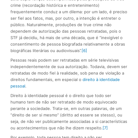
crime (recordação histórica e entretenimento)
frequentemente conduz a um dilema: por um lado, é preciso
ser fiel aos fatos, mas, por outro, a intenção é entreter o
público. Naturalmente, produções de true crime não
dependem de autorização das pessoas retratadas, pois o
STF já decidiu, há mais de uma década, que é “inexigível o
consentimento de pessoa biografada relativamente a obras
biográficas literárias ou audiovisuais”.
[6]
Pessoas reais podem ser retratadas em série televisivas
independentemente de sua autorização. Todavia, devem ser
retratadas de modo fiel à realidade, sob pena de violação a
direitos fundamentais, em especial o
direito à identidade
pessoal
.
Direito à identidade pessoal é o direito que todo ser
humano tem de não ser retratado de modo equivocado
perante a sociedade. Trata-se, em outras palavras, de um
“direito de ser si mesmo” (diritto ad essere se stesso), ou
seja, de não ver publicamente associadas a si características
ou acontecimentos que não lhe dizem respeito.
[7]
Por exemplo, toda pessoa tem direito a não ser