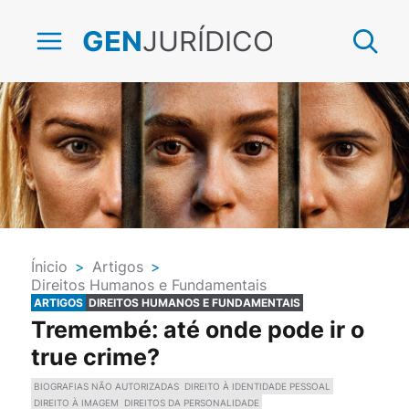
JURÍDICO
GEN
Ínicio
>
Artigos
>
Direitos Humanos e Fundamentais
ARTIGOS
DIREITOS HUMANOS E FUNDAMENTAIS
Tremembé: até onde pode ir o
true crime?
BIOGRAFIAS NÃO AUTORIZADAS
DIREITO À IDENTIDADE PESSOAL
DIREITO À IMAGEM
DIREITOS DA PERSONALIDADE