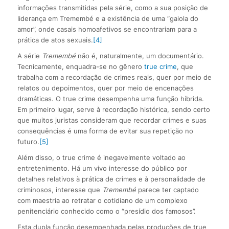
informações transmitidas pela série, como a sua posição de
liderança em Tremembé e a existência de uma “gaiola do
amor”, onde casais homoafetivos se encontrariam para a
prática de atos sexuais.
[4]
A série
Tremembé
não é, naturalmente, um documentário.
Tecnicamente, enquadra-se no gênero
true crime
, que
trabalha com a recordação de crimes reais, quer por meio de
relatos ou depoimentos, quer por meio de encenações
dramáticas. O true crime desempenha uma função híbrida.
Em primeiro lugar, serve à recordação histórica, sendo certo
que muitos juristas consideram que recordar crimes e suas
consequências é uma forma de evitar sua repetição no
futuro.
[5]
Além disso, o true crime é inegavelmente voltado ao
entretenimento. Há um vivo interesse do público por
detalhes relativos à prática de crimes e à personalidade de
criminosos, interesse que
Tremembé
parece ter captado
com maestria ao retratar o cotidiano de um complexo
penitenciário conhecido como o “presídio dos famosos”.
Esta dupla função desempenhada pelas produções de true