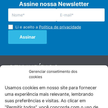
Assine nossa Newsletter
Li e aceito a
Política de privacidade
JURÍDICO
GEN
Gerenciar consetimento dos
De maneira independente, os autores e
cookies
colaboradores do GEN Jurídico, renomados
juristas e doutrinadores nacionais, se posicionam
Usamos cookies em nosso site para fornecer
diante de questões relevantes do cotidiano e
uma experiência mais relevante, lembrando
universo jurídico.
suas preferências e visitas. Ao clicar em
“Permitir todos”, você concorda com o uso de