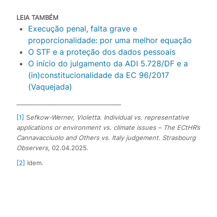
LEIA TAMBÉM
Execução penal, falta grave e
proporcionalidade: por uma melhor equação
O STF e a proteção dos dados pessoais
O início do julgamento da ADI 5.728/DF e a
(in)constitucionalidade da EC 96/2017
(Vaquejada)
____________________________________
[1]
S
efkow-Werner, Violetta. Individual vs. representative
applications or environment vs. climate issues – The ECtHR’s
Cannavacciuolo and Others vs. Italy judgement. Strasbourg
Observers,
02.04.2025.
[2]
Idem.