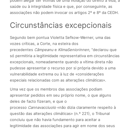
podem alegar ser vítimas de uma violação do direito à vida, à
saúde ou à integridade física e que, por conseguinte, as
associações não podem invocar os artigos 2º e 8º da CEDH.
Circunstâncias excepcionais
Segundo bem pontua Violetta Sefkow-Werner, uma das
vozes críticas, a Corte, na esteira dos
precedentes
Câmpeanu
e
KlimaSeniorinnen
, “declarou que
só permitiria a legitimidade representativa em circunstâncias
excepcionais, nomeadamente quando a vítima direta não
pudesse apresentar o recurso por si própria devido a uma
vulnerabilidade extrema ou à luz de «considerações
especiais relacionadas com as alterações climáticas».
Uma vez que os membros das associações podiam
apresentar pedidos em seu próprio nome, o que alguns
deles de facto fizeram, e que o
processo
Cannavacciuolo
«não dizia claramente respeito à
questão das alterações climáticas» (n.º 221), o Tribunal
concluiu que não havia fundamento para aceitar a
legitimidade das associações para agir em nome dos seus