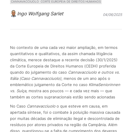
CANNAVACCIUOLO
CORTE EUROPEIA DE DIREITOS HUMANOS
Ingo Wolfgang Sarlet
04/06/2025
No contexto de uma cada vez maior ampliação, em termos
quantitativos e qualitativos, da assim chamada litigância
climática, merece destaque a recente decisão (30/1/2025)
da Corte Europeia de Direitos Humanos (CEDH) proferida
quando do julgamento do caso
Cannavacciuolo e outros vs.
Itália (Caso Cannavacciuolo)
, menos de um ano após o
emblemático julgamento da Corte no caso
KlimaSeniorinnen
vs. Suíça
, mostra aos poucos — e cada vez mais — que
também as cortes supranacionais estão sendo acionadas
No Caso
Cannavacciuolo
o que esteve em causa, em
apertada síntese, foi o combate à poluição massiva causada
por muitas décadas de eliminação ilegal e descontrolada de
resíduos por atores privados na região da Campânia. Além
disso, questionou-se a falta de cumprimento dos deveres