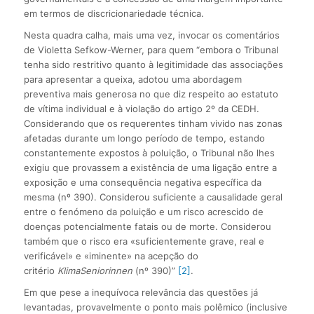
em termos de discricionariedade técnica.
Nesta quadra calha, mais uma vez, invocar os comentários
de Violetta Sefkow-Werner, para quem “embora o Tribunal
tenha sido restritivo quanto à legitimidade das associações
para apresentar a queixa, adotou uma abordagem
preventiva mais generosa no que diz respeito ao estatuto
de vítima individual e à violação do artigo 2º da CEDH.
Considerando que os requerentes tinham vivido nas zonas
afetadas durante um longo período de tempo, estando
constantemente expostos à poluição, o Tribunal não lhes
exigiu que provassem a existência de uma ligação entre a
exposição e uma consequência negativa específica da
mesma (nº 390). Considerou suficiente a causalidade geral
entre o fenómeno da poluição e um risco acrescido de
doenças potencialmente fatais ou de morte. Considerou
também que o risco era «suficientemente grave, real e
verificável» e «iminente» na acepção do
critério
KlimaSeniorinnen
(nº 390)”
[2]
.
Em que pese a inequívoca relevância das questões já
levantadas, provavelmente o ponto mais polêmico (inclusive