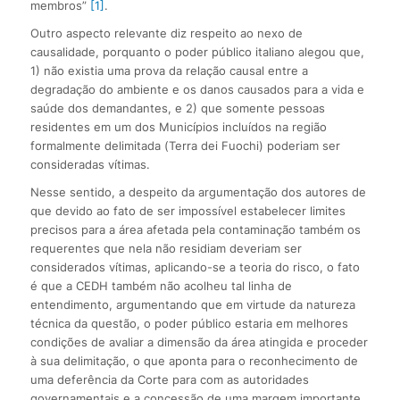
membros”
[1]
.
Outro aspecto relevante diz respeito ao nexo de
causalidade, porquanto o poder público italiano alegou que,
1) não existia uma prova da relação causal entre a
degradação do ambiente e os danos causados para a vida e
saúde dos demandantes, e 2) que somente pessoas
residentes em um dos Municípios incluídos na região
formalmente delimitada (Terra dei Fuochi) poderiam ser
consideradas vítimas.
Nesse sentido, a despeito da argumentação dos autores de
que devido ao fato de ser impossível estabelecer limites
precisos para a área afetada pela contaminação também os
requerentes que nela não residiam deveriam ser
considerados vítimas, aplicando-se a teoria do risco, o fato
é que a CEDH também não acolheu tal linha de
entendimento, argumentando que em virtude da natureza
técnica da questão, o poder público estaria em melhores
condições de avaliar a dimensão da área atingida e proceder
à sua delimitação, o que aponta para o reconhecimento de
uma deferência da Corte para com as autoridades
governamentais e a concessão de uma margem importante