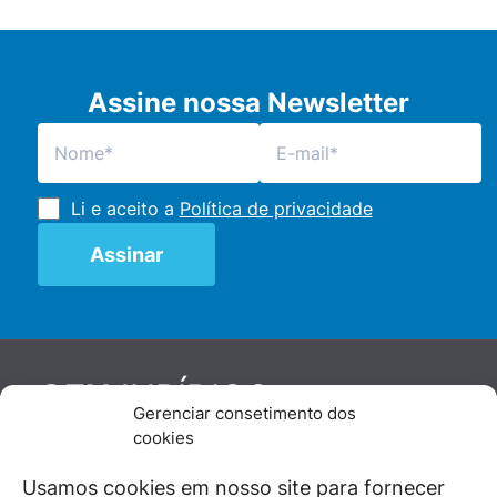
Assine nossa Newsletter
Li e aceito a
Política de privacidade
JURÍDICO
GEN
Gerenciar consetimento dos
De maneira independente, os autores e
cookies
colaboradores do GEN Jurídico, renomados
juristas e doutrinadores nacionais, se posicionam
Usamos cookies em nosso site para fornecer