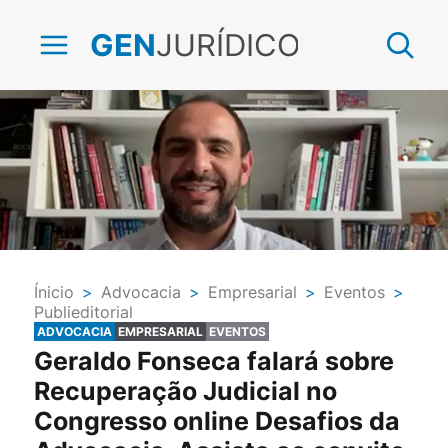
JURÍDICO
GEN
Ínicio
>
Advocacia
>
Empresarial
>
Eventos
>
Publieditorial
ADVOCACIA
EMPRESARIAL
EVENTOS
Geraldo Fonseca falará sobre
Recuperação Judicial no
Congresso online Desafios da