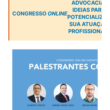
ADVOCACIA:
IDEIAS PARA
CONGRESSO
ONLINE
POTENCIALIZA
SUA ATUAÇÃO
PROFISSIONAL”