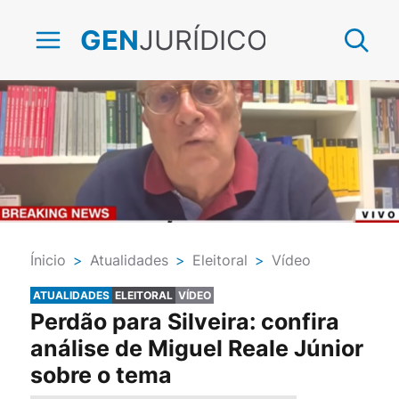
JURÍDICO
GEN
Ínicio
>
Atualidades
>
Eleitoral
>
Vídeo
ATUALIDADES
ELEITORAL
VÍDEO
Perdão para Silveira: confira
análise de Miguel Reale Júnior
sobre o tema