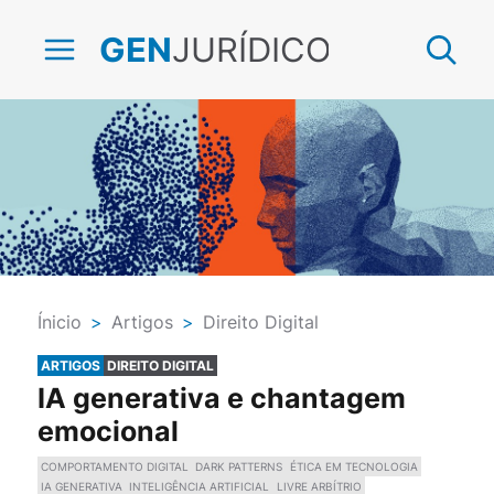
JURÍDICO
GEN
Ínicio
>
Artigos
>
Direito Digital
ARTIGOS
DIREITO DIGITAL
IA generativa e chantagem
emocional
COMPORTAMENTO DIGITAL
DARK PATTERNS
ÉTICA EM TECNOLOGIA
IA GENERATIVA
INTELIGÊNCIA ARTIFICIAL
LIVRE ARBÍTRIO