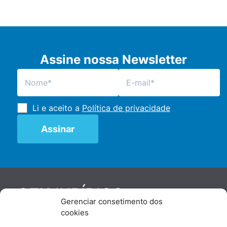
Assine nossa Newsletter
Li e aceito a
Política de privacidade
JURÍDICO
GEN
Gerenciar consetimento dos
De maneira independente, os autores e
cookies
colaboradores do GEN Jurídico, renomados