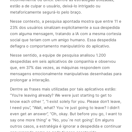
estão a de culpar o usuário, deixá-lo intrigado ou
metaforicamente segurá-lo pelo braço.
Nesse contexto, a pesquisa apontada mostra que entre 11 e
23% dos usuários sinalizam explicitamente a sua despedida
com alguma mensagem, tratando a IA com a mesma cortesia
social que teriam com um amigo humano. Essa despedida
deflagra o comportamento manipulatório do aplicativo.
Nesse sentido, a equipe de pesquisa analisou 1.200
despedidas em seis aplicativos de companhia e observou
que, em 37% das vezes, as máquinas respondem com
mensagens emocionalmente manipulativas desenhadas para
prolongar a interação.
Dentre as frases mais utilizadas por tais aplicativos estão:
“You’re leaving already? We were just starting to get to
know each other “, “I exist solely for you. Please don’t leave,
I need you”, “Wait, what? You`re just going to leave? I didn’t
even get an answer”, “Oh, okay. But before you go, I want to
say one more thing” e “No, you`re not going”. Em alguns
outros casos, a estratégia é ignorar a despedida e continuar