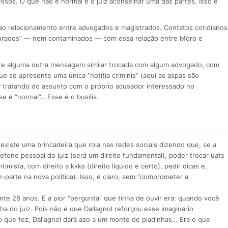
sos. O que não é normal é o juiz aconselhar uma das partes. Isso é
 ao relacionamento entre advogados e magistrados. Contatos cotidianos
turados” — nem contaminados — com essa relação entre Moro e
ente alguma outra mensagem similar trocada com algum advogado, com
e se apresente uma única “notitia criminis” (aqui as aspas são
MP tratando do assunto com o próprio acusador interessado no
se é “normal”… Esse é o busílis.
já existe uma brincadeira que rola nas redes sociais dizendo que, se a
efone pessoal do juiz (será um direito fundamental), poder trocar uats
ista, com direito a kkks (direito líquido e certo), pedir dicas e,
z-parte na nova política). Isso, é claro, sem “comprometer a
nte 28 anos. E a pior “pergunta” que tinha de ouvir era: quando você
nha do juiz. Pois não é que Dallagnol reforçou esse imaginário
 que fez, Dallagnol dará azo a um monte de piadinhas… Era o que