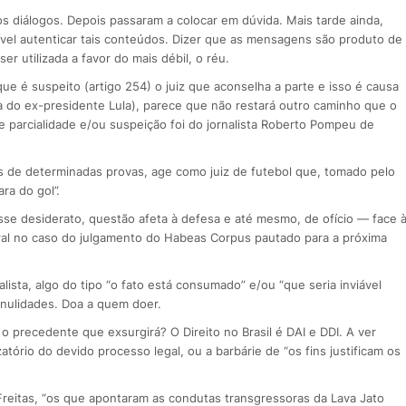
s diálogos. Depois passaram a colocar em dúvida. Mais tarde ainda,
vel autenticar tais conteúdos. Dizer que as mensagens são produto de
er utilizada a favor do mais débil, o réu.
e é suspeito (artigo 254) o juiz que aconselha a parte e isso é causa
sa do ex-presidente Lula), parece que não restará outro caminho que o
e parcialidade e/ou suspeição foi do jornalista Roberto Pompeu de
ás de determinadas provas, age como juiz de futebol que, tomado pelo
ra do gol”.
se desiderato, questão afeta à defesa e até mesmo, de ofício — face 
ral no caso do julgamento do Habeas Corpus pautado para a próxima
ista, algo do tipo “o fato está consumado” e/ou “que seria inviável
 nulidades. Doa a quem doer.
 o precedente que exsurgirá? O Direito no Brasil é DAI e DDI. A ver
atório do devido processo legal, ou a barbárie de “os fins justificam os
 Freitas, “os que apontaram as condutas transgressoras da Lava Jato