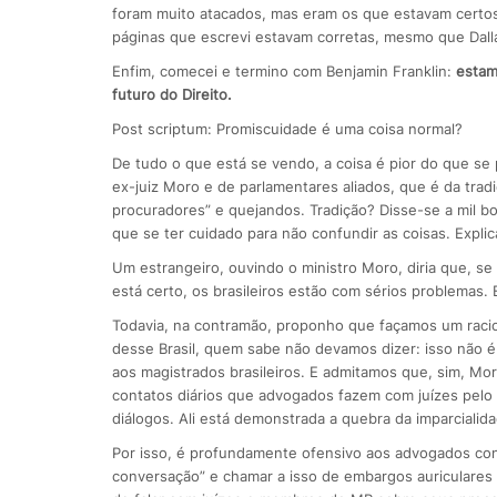
foram muito atacados, mas eram os que estavam certos”
páginas que escrevi estavam corretas, mesmo que Dall
Enfim, comecei e termino com Benjamin Franklin:
estam
futuro do Direito.
Post scriptum: Promiscuidade é uma coisa normal?
De tudo o que está se vendo, a coisa é pior do que se
ex-juiz Moro e de parlamentares aliados, que é da tradiç
procuradores” e quejandos. Tradição? Disse-se a mil b
que se ter cuidado para não confundir as coisas. Explica
Um estrangeiro, ouvindo o ministro Moro, diria que, se i
está certo, os brasileiros estão com sérios problemas. 
Todavia, na contramão, proponho que façamos um racio
desse Brasil, quem sabe não devamos dizer: isso não é 
aos magistrados brasileiros. E admitamos que, sim, Mo
contatos diários que advogados fazem com juízes pelo B
diálogos. Ali está demonstrada a quebra da imparcialid
Por isso, é profundamente ofensivo aos advogados con
conversação” e chamar a isso de embargos auriculares (