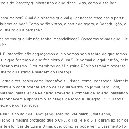
epois de
Intercept
). Mantenho o que disse. Mas, como disse Ben
para melhor? Qual é o sistema que vai guiar nossas escolhas a partir
alismo ad hoc? Como serão vistos, a partir de agora, a Constituição, o
o Direito ou a barbárie?
s normal que juiz não tenha imparcialidade? Concorda(re)mos que juiz
 MP?
sil. E, atenção: não esqueçamos que vivemos sob a febre de que temos
uiz que fez tudo o que fez Moro é um “juiz normal e legal”, então, pelo
o fazer o mesmo. E os membros do Ministério Público também poderão
Direito ou Estado à margem do Direito[1].
 jornaleiros (assim como incontáveis juristas, como, por todos, Marcelo
wsky e o contundente artigo de Miguel Weddy no jornal Zero Hora,
jornalismo, basta ler de Reinaldo Azevedo a Pompeu de Toledo, passando
 reconhecem e apontam o agir ilegal de Moro e Dallagnol[2]. Ou toda
pécie de conspiração?
á se via no agir de Janot (enquanto houver bambu, vai flecha,
lagnol a mesma proteção que o CNJ, o TRF-4 e o STF deram ao agir de
 telefônicas de Lula e Dilma, que, como se pode ver, o vazamento foi