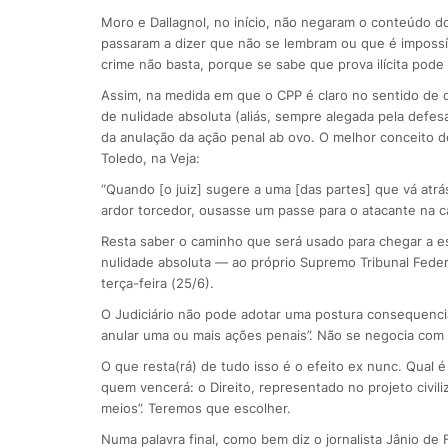
Moro e Dallagnol, no início, não negaram o conteúdo do
passaram a dizer que não se lembram ou que é impossí
crime não basta, porque se sabe que prova ilícita pode s
Assim, na medida em que o CPP é claro no sentido de qu
de nulidade absoluta (aliás, sempre alegada pela defe
da anulação da ação penal ab ovo. O melhor conceito d
Toledo, na Veja:
“Quando [o juiz] sugere a uma [das partes] que vá atr
ardor torcedor, ousasse um passe para o atacante na ca
Resta saber o caminho que será usado para chegar a es
nulidade absoluta — ao próprio Supremo Tribunal Fede
terça-feira (25/6).
O Judiciário não pode adotar uma postura consequencial
anular uma ou mais ações penais”. Não se negocia com
O que resta(rá) de tudo isso é o efeito ex nunc. Qual é
quem vencerá: o Direito, representado no projeto civiliz
meios”. Teremos que escolher.
Numa palavra final, como bem diz o jornalista Jânio de