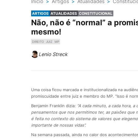
Ínicio
>
Artigos
>
Atualidades
>
Constituci
ARTIGOS
ATUALIDADES
CONSTITUCIONAL
Não, não é “normal” a promis
mesmo!
DIREITO
JUIZ
MP
Lenio Streck
Uma coisa ficou marcada e institucionalizada na audiên
promiscuidade entre juiz e membro do MP. “Isso é norm
Benjamin Franklin dizia:
“A cada minuto, a cada hora, a
pensamentos que nos permitimos ter, as paixões que no
é feita no contexto do sistema de valores que elegem
importante de nossas vidas”.
Na semana passada, ainda no calor dos acontecimentos, f