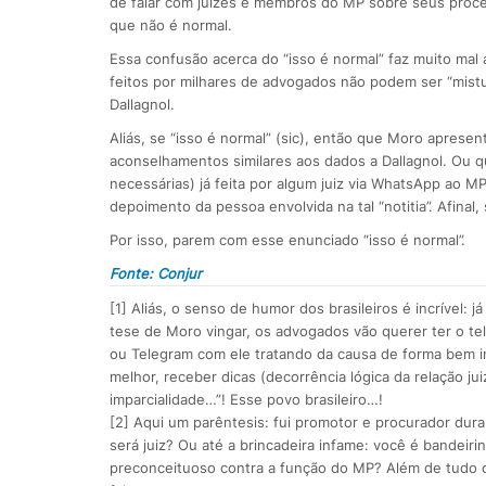
de falar com juízes e membros do MP sobre seus proces
que não é normal.
Essa confusão acerca do “isso é normal” faz muito mal
feitos por milhares de advogados não podem ser “mis
Dallagnol.
Aliás, se “isso é normal” (sic), então que Moro apres
aconselhamentos similares aos dados a Dallagnol. Ou qu
necessárias) já feita por algum juiz via WhatsApp ao 
depoimento da pessoa envolvida na tal “notitia”. Afinal, 
Por isso, parem com esse enunciado “isso é normal”.
Fonte: Conjur
[1] Aliás, o senso de humor dos brasileiros é incrível: 
tese de Moro vingar, os advogados vão querer ter o tel
ou Telegram com ele tratando da causa de forma bem intim
melhor, receber dicas (decorrência lógica da relação jui
imparcialidade…”! Esse povo brasileiro…!
[2] Aqui um parêntesis: fui promotor e procurador dura
será juiz? Ou até a brincadeira infame: você é bandeiri
preconceituoso contra a função do MP? Além de tudo o