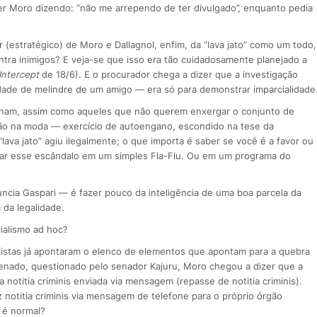
er Moro dizendo: “não me arrependo de ter divulgado”, enquanto pedia
 (estratégico) de Moro e Dallagnol, enfim, da “lava jato” como um todo,
contra inimigos? E veja-se que isso era tão cuidadosamente planejado a
Intercept
de 18/6). E o procurador chega a dizer que a investigação
dade de melindre de um amigo — era só para demonstrar imparcialidade
ganam, assim como aqueles que não querem enxergar o conjunto de
stão na moda — exercício de autoengano, escondido na tese da
“lava jato” agiu ilegalmente; o que importa é saber se você é a favor ou
ormar esse escândalo em um simples Fla-Flu. Ou em um programa do
ncia Gaspari — é fazer pouco da inteligência de uma boa parcela da
 da legalidade.
ialismo ad hoc?
nalistas já apontaram o elenco de elementos que apontam para a quebra
Senado, questionado pelo senador Kajuru, Moro chegou a dizer que a
notitia criminis enviada via mensagem (repasse de notitia criminis).
z notitia criminis via mensagem de telefone para o próprio órgão
 é normal?