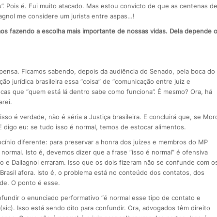
. Pois é. Fui muito atacado. Mas estou convicto de que as centenas d
agnol me considere um jurista entre aspas…!
os fazendo a escolha mais importante de nossas vidas. Dela depende 
 pensa. Ficamos sabendo, depois da audiência do Senado, pela boca do
ão jurídica brasileira essa “coisa” de “comunicação entre juiz e
ocas que “quem está lá dentro sabe como funciona”. É mesmo? Ora, há
rei.
sso é verdade, não é séria a Justiça brasileira. E concluirá que, se Mor
E digo eu: se tudo isso é normal, temos de estocar alimentos.
cínio diferente: para preservar a honra dos juízes e membros do MP
normal. Isto é, devemos dizer que a frase “isso é normal” é ofensiva
ro e Dallagnol erraram. Isso que os dois fizeram não se confunde com o
rasil afora. Isto é, o problema está no conteúdo dos contatos, dos
ade. O ponto é esse.
fundir o enunciado performativo “é normal esse tipo de contato e
sic). Isso está sendo dito para confundir. Ora, advogados têm direito