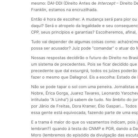
mesmo: DAI-DDI (Direito Antes de
Intercept
– Direito D
Franklin, estamos na encruzilhada.
Então é hora de escolher. A mudança será para pior ou 
daqui? Será o atropelo da legalidade e seu consequenci
CPP, seus princípios e garantias? Escolheremos, afinal, 
Tudo vai depender de algumas coisas como: acha(re)mo
possa ser acusador? Juiz pode “comandar” o atuar do
Nossas respostas decidirão o futuro do Direito no Bra
um sistema de precedentes. Pois se ficar decidido que j
precedente que daí exsurgirá, todos os juízes poderã
fazer o mesmo que Dallagnol. Eis a escolha: Estado de 
Não se pode tapar o sol com uma peneira. Jornalistas e
Nobre, Érica Gorga, Juarez Tavares, Leonardo Yaroche
intitulado “A Linha”) já sabem de tudo. No âmbito do 
por Jânio de Freitas, Dora Kramer, Élio Gaspari… Todos
essa gente está equivocada, fazendo parte de uma es
E a trama é maior do que os vazamentos indicam, pois j
lembram?) quando à testa do CNMP e PGR, dando a Dal
Moro (lembremos do episódio da divulgação das escutas