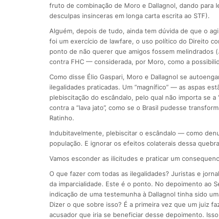
fruto de combinação de Moro e Dallagnol, dando para l
desculpas insinceras em longa carta escrita ao STF).
Alguém, depois de tudo, ainda tem dúvida de que o agir
foi um exercício de lawfare, o uso político do Direito 
ponto de não querer que amigos fossem melindrados (
contra FHC — considerada, por Moro, como a possibili
Como disse Élio Gaspari, Moro e Dallagnol se autoen
ilegalidades praticadas. Um “magnífico” — as aspas e
plebiscitação do escândalo, pelo qual não importa se a 
contra a “lava jato”, como se o Brasil pudesse transf
Ratinho.
Indubitavelmente, plebiscitar o escândalo — como denu
população. E ignorar os efeitos colaterais dessa quebra
Vamos esconder as ilicitudes e praticar um consequenc
O que fazer com todas as ilegalidades? Juristas e jor
da imparcialidade. Este é o ponto. No depoimento ao 
indicação de uma testemunha à Dallagnol tinha sido uma 
Dizer o que sobre isso? É a primeira vez que um juiz fa
acusador que iria se beneficiar desse depoimento. Isso