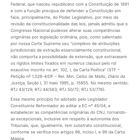
Federal, que nasceu republicano com a Constituição de 1891
e com a função precípua de defender a Constituição em
face, principalmente, do Poder Legislativo, por meio da
revisão da constitucionalidade das leis, jamais admitiu que o
Congresso Nacional pudesse alterar suas competências
originárias por legislação ordinária, pois, como salientado
por nossa Corte Suprema seu “complexo de atribuições
jurisdicionais de extração essencialmente constitucional,
não comporta a possibilidade de extensão, que extravasem
os rígidos limites fixados em
numerus clausus
pelo rol
exaustivo inscrito no art. 102, I, da Carta Política” (STF –
o
Petição n
1.026-4/DF – Rel. Min. Celso de Mello,
Diário da
Justiça
, Seção I, 31 maio 1995, p. 15855. No mesmo sentido:
RTJ 43/129; RTJ 44/563; RTJ 50/72; RTJ 53/776).
Esse mesmo princípio foi adotado pelo Legislador
Constituinte Reformador ao editar a EC nº 45/04, e
estabelecer as competências originárias do CNJ, tornando-
as excepcionais, inclusive em respeito à autonomia dos
Tribunais, que, igualmente, tem substrato constitucional,
conforme se verifica nos artigos 96, inciso I, e 99 da Carta
Magna.