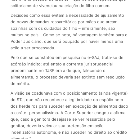
solitariamente vivenciou na criação do filho comum.
Decisões como essa evitam a necessidade de ajuizamento
de novas demandas ressarcitórias por mães que arcam
sozinhas com os cuidados do filho – infelizmente, são
muitas no país… Como se nota, há vantagem também para o
Poder Judiciário, que será poupado por haver menos uma
ação a ser processada.
Pelo que se constatou em pesquisa no e-SAJ, trata-se de
acórdão inédito: até então a corrente jurisprudencial
predominante no TJSP era a de que, falecendo o
alimentante, o processo deveria ser extinto sem resolução
de mérito.
A visão se coadunava com o posicionamento (ainda vigente)
do STJ, que não reconhece a legitimidade do espólio nem
dos herdeiros para suceder em execução de alimentos dado
o caráter personalíssimo. A Corte Superior chegou a afirmar
que, caso a genitora desejasse se ver ressarcida pelo
genitor, deveria veicular sua pretensão em ação
indenizatória autônoma, e não suceder no direito ao crédito
alimentar.2