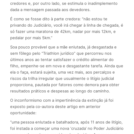
credores e, por outro lado, se estimula o inadimplemento
dada a mensagem passada aos devedores.
É como se fosse dito à parte credora: “não estou te
privando do Judiciário, você irá chegar à linha de chegada, é
só fazer uma maratona de 42km, nadar por mais 12km, e
pedalar por mais 5km.”
Soa pouco provável que a mãe enlutada, já desgastada e
sem fôlego pelo “Triathlon jurídico” que percorreu nos
últimos anos ao tentar satisfazer o crédito alimentar do
filho, empenhe-se em nova e desgastante tarefa. Ainda que
ela o faça, estará sujeita, uma vez mais, aos percalços e
riscos da trilha irregular que usualmente o litígio judicial
proporciona, pautada por fatores como demora para obter
resultados práticos e despesas ao longo do caminho.
O inconformismo com a impertinência da extinção já foi
exposto pela co-autora deste artigo em anterior
oportunidade:
“uma pessoa enlutada e batalhadora, após 11 anos de litígio,
foi instada a começar uma nova ‘cruzada’ no Poder Judiciário