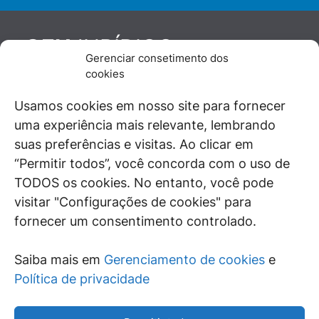
JURÍDICO
GEN
Gerenciar consetimento dos
De maneira independente, os autores e
cookies
colaboradores do GEN Jurídico, renomados
juristas e doutrinadores nacionais, se posicionam
Usamos cookies em nosso site para fornecer
diante de questões relevantes do cotidiano e
uma experiência mais relevante, lembrando
universo jurídico.
suas preferências e visitas. Ao clicar em
“Permitir todos”, você concorda com o uso de
TODOS os cookies. No entanto, você pode
visitar "Configurações de cookies" para
ÁREAS DE INTERESSE
fornecer um consentimento controlado.
SAIBA MAIS
Saiba mais em
Gerenciamento de cookies
e
SIGA
Política de privacidade