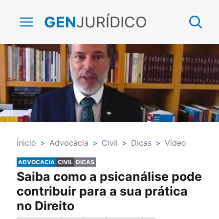
JURÍDICO
GEN
Ínicio
>
Advocacia
>
Civil
>
Dicas
>
Vídeo
ADVOCACIA
CIVIL
DICAS
Saiba como a psicanálise pode
contribuir para a sua prática
no Direito