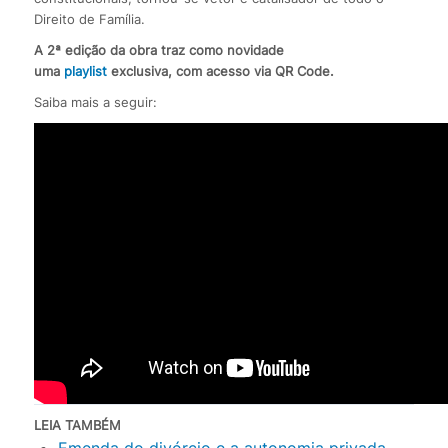
Direito de Família.
A 2ª edição da obra traz como novidade
uma
playlist
exclusiva, com acesso via QR Code.
Saiba mais a seguir:
LEIA TAMBÉM
Emenda do divórcio e a autonomia privada