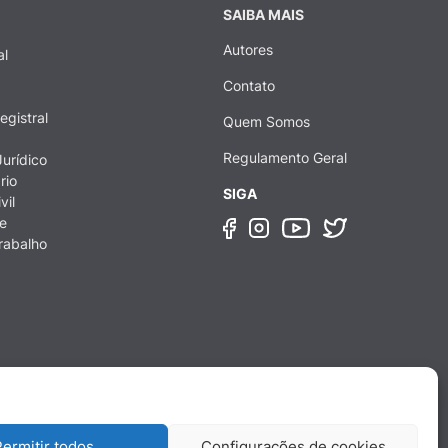
SAIBA MAIS
Autores
al
Contato
egistral
Quem Somos
Regulamento Geral
urídico
rio
SIGA
vil
e
rabalho
ermitir todos
Configurações de cookies