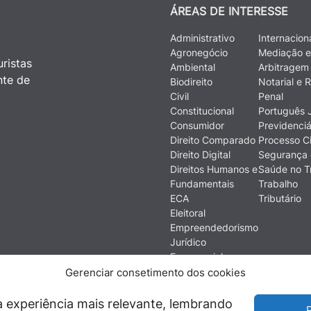
ÁREAS DE INTERESSE
Administrativo
Internacion
Agronegócio
Mediação e
ristas
Ambiental
Arbitragem
nte de
Biodireito
Notarial e R
Civil
Penal
Constitucional
Português J
Consumidor
Previdenciá
Direito Comparado
Processo Ci
Direito Digital
Segurança 
Direitos Humanos e
Saúde no T
Fundamentais
Trabalho
ECA
Tributário
Eleitoral
Empreendedorismo
Jurídico
Empresarial
Ética
Gerenciar consetimento dos cookies
Filosofia do Direito
Financeiro e
 experiência mais relevante, lembrando
P