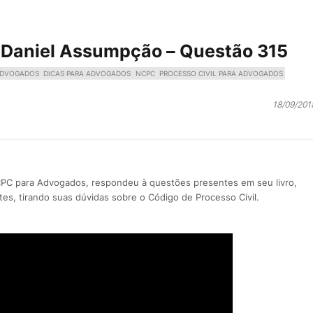
 Daniel Assumpção – Questão 315
ADVOGADOS
DICAS PARA ADVOGADOS
NCPC
PROCESSO CIVIL PARA ADVOGADOS
18/09/201
CPC para Advogados, respondeu à questões presentes em seu livro,
tes, tirando suas dúvidas sobre o Código de Processo Civil.