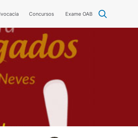
vocacia
Concursos
Exame OAB