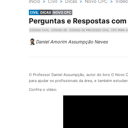
Ínicio
>
Civil
>
Dicas
>
Novo CPC
>
Vídeo
CIVIL
DICAS
NOVO CPC
Perguntas e Respostas com
CÓDIGO CIVIL
CÓDIGO DE
CÓDIGO DE PROCESSO CIVIL
CPC PARA 
Daniel Amorim Assumpção Neves
O Professor Daniel Assumpção, autor do livro O Novo 
para ajudar os profissionais da área, e também estudan
Confira o vídeo: