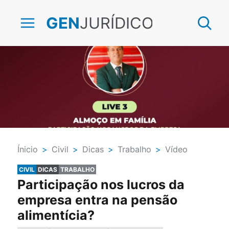
JURÍDICO
GEN
Ínicio
>
Civil
>
Dicas
>
Trabalho
>
Vídeo
CIVIL
DICAS
TRABALHO
Participação nos lucros da
empresa entra na pensão
alimentícia?