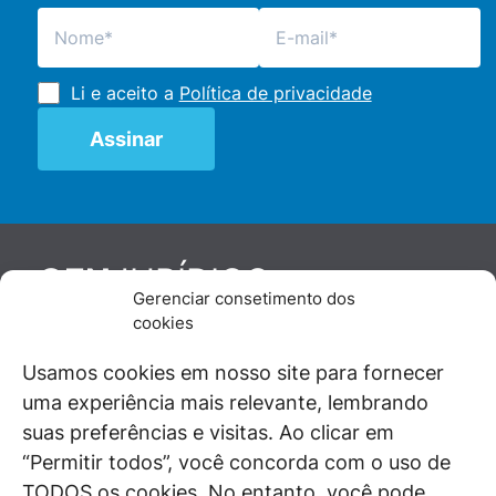
Li e aceito a
Política de privacidade
JURÍDICO
GEN
Gerenciar consetimento dos
De maneira independente, os autores e
cookies
colaboradores do GEN Jurídico, renomados
juristas e doutrinadores nacionais, se posicionam
Usamos cookies em nosso site para fornecer
diante de questões relevantes do cotidiano e
uma experiência mais relevante, lembrando
universo jurídico.
suas preferências e visitas. Ao clicar em
“Permitir todos”, você concorda com o uso de
TODOS os cookies. No entanto, você pode