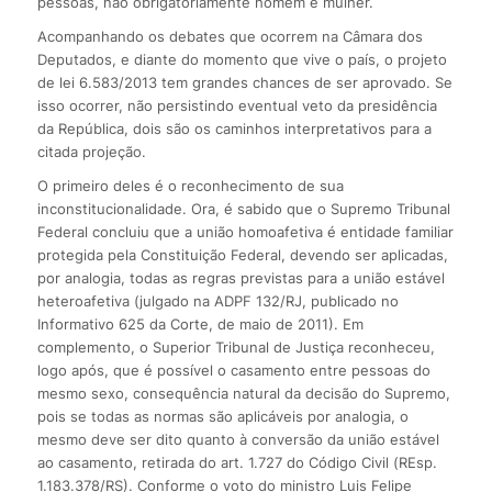
pessoas, não obrigatoriamente homem e mulher.
Acompanhando os debates que ocorrem na Câmara dos
Deputados, e diante do momento que vive o país, o projeto
de lei 6.583/2013 tem grandes chances de ser aprovado. Se
isso ocorrer, não persistindo eventual veto da presidência
da República, dois são os caminhos interpretativos para a
citada projeção.
O primeiro deles é o reconhecimento de sua
inconstitucionalidade. Ora, é sabido que o Supremo Tribunal
Federal concluiu que a união homoafetiva é entidade familiar
protegida pela Constituição Federal, devendo ser aplicadas,
por analogia, todas as regras previstas para a união estável
heteroafetiva (julgado na ADPF 132/RJ, publicado no
Informativo 625 da Corte, de maio de 2011). Em
complemento, o Superior Tribunal de Justiça reconheceu,
logo após, que é possível o casamento entre pessoas do
mesmo sexo, consequência natural da decisão do Supremo,
pois se todas as normas são aplicáveis por analogia, o
mesmo deve ser dito quanto à conversão da união estável
ao casamento, retirada do art. 1.727 do Código Civil (REsp.
1.183.378/RS). Conforme o voto do ministro Luis Felipe