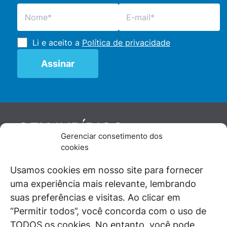
Li e aceito a
Política de privacidade
JURÍDICO
GEN
Gerenciar consetimento dos
De maneira independente, os autores e
cookies
colaboradores do GEN Jurídico, renomados
juristas e doutrinadores nacionais, se posicionam
Usamos cookies em nosso site para fornecer
diante de questões relevantes do cotidiano e
uma experiência mais relevante, lembrando
universo jurídico.
suas preferências e visitas. Ao clicar em
“Permitir todos”, você concorda com o uso de
TODOS os cookies. No entanto, você pode