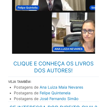
CLIQUE E CONHEÇA OS LIVROS
DOS AUTORES!
VEJA TAMBÉM:
Postagens de
Ana Luiza Maia Nevares
Postagens de
Felipe Quintenela
Postagens de
José Fernando Simão