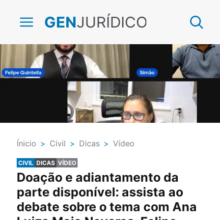
JURÍDICO
GEN
Ínicio
>
Civil
>
Dicas
>
Vídeo
CIVIL
DICAS
VÍDEO
Doação e adiantamento da
parte disponível: assista ao
debate sobre o tema com Ana