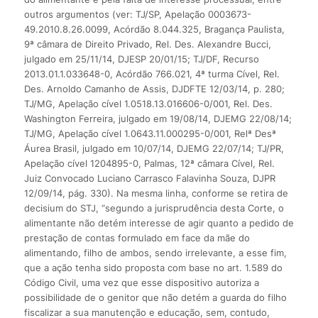
outros argumentos (ver: TJ/SP, Apelação 0003673-
49.2010.8.26.0099, Acórdão 8.044.325, Bragança Paulista,
9ª câmara de Direito Privado, Rel. Des. Alexandre Bucci,
julgado em 25/11/14, DJESP 20/01/15; TJ/DF, Recurso
2013.01.1.033648-0, Acórdão 766.021, 4ª turma Cível, Rel.
Des. Arnoldo Camanho de Assis, DJDFTE 12/03/14, p. 280;
TJ/MG, Apelação cível 1.0518.13.016606-0/001, Rel. Des.
Washington Ferreira, julgado em 19/08/14, DJEMG 22/08/14;
TJ/MG, Apelação cível 1.0643.11.000295-0/001, Relª Desª
Áurea Brasil, julgado em 10/07/14, DJEMG 22/07/14; TJ/PR,
Apelação cível 1204895-0, Palmas, 12ª câmara Cível, Rel.
Juiz Convocado Luciano Carrasco Falavinha Souza, DJPR
12/09/14, pág. 330). Na mesma linha, conforme se retira de
decisium do STJ, “segundo a jurisprudência desta Corte, o
alimentante não detém interesse de agir quanto a pedido de
prestação de contas formulado em face da mãe do
alimentando, filho de ambos, sendo irrelevante, a esse fim,
que a ação tenha sido proposta com base no art. 1.589 do
Código Civil, uma vez que esse dispositivo autoriza a
possibilidade de o genitor que não detém a guarda do filho
fiscalizar a sua manutenção e educação, sem, contudo,