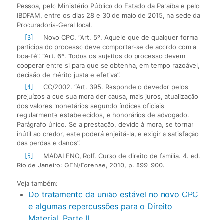
Pessoa, pelo Ministério Público do Estado da Paraíba e pelo
IBDFAM, entre os dias 28 e 30 de maio de 2015, na sede da
Procuradoria-Geral local.
[3]
Novo CPC. “Art. 5º. Aquele que de qualquer forma
participa do processo deve comportar-se de acordo com a
boa-fé”. “Art. 6º. Todos os sujeitos do processo devem
cooperar entre si para que se obtenha, em tempo razoável,
decisão de mérito justa e efetiva”.
[4]
CC/2002. “Art. 395. Responde o devedor pelos
prejuízos a que sua mora der causa, mais juros, atualização
dos valores monetários segundo índices oficiais
regularmente estabelecidos, e honorários de advogado.
Parágrafo único. Se a prestação, devido à mora, se tornar
inútil ao credor, este poderá enjeitá-la, e exigir a satisfação
das perdas e danos”.
[5]
MADALENO, Rolf. Curso de direito de família. 4. ed.
Rio de Janeiro: GEN/Forense, 2010, p. 899-900.
Veja também:
Do tratamento da união estável no novo CPC
e algumas repercussões para o Direito
Material. Parte II.