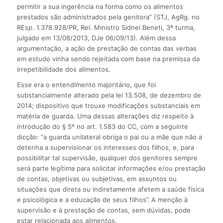
permitir a sua ingerência na forma como os alimentos
prestados são administrados pela genitora” (STJ, AgRg. no
REsp. 1.378.928/PR, Rel. Ministro Sidnei Beneti, 3ª turma,
julgado em 13/08/2013, DJe 06/09/13). Além dessa
argumentação, a ação de prestação de contas das verbas
em estudo vinha sendo rejeitada com base na premissa da
irrepetibilidade dos alimentos.
Esse era o entendimento majoritário, que foi
substancialmente alterado pela lei 13.508, de dezembro de
2014; dispositivo que trouxe modificações substanciais em
matéria de guarda. Uma dessas alterações diz respeito à
introdução do § 5º no art. 1.583 do CC, com a seguinte
dicção: “a guarda unilateral obriga o pai ou a mãe que não a
detenha a supervisionar os interesses dos filhos, e, para
possibilitar tal supervisão, qualquer dos genitores sempre
será parte legítima para solicitar informações e/ou prestação
de contas, objetivas ou subjetivas, em assuntos ou
situações que direta ou indiretamente afetem a saúde física
e psicológica e a educação de seus filhos”. A menção à
supervisão e à prestação de contas, sem dúvidas, pode
estar relacionada aos alimentos.