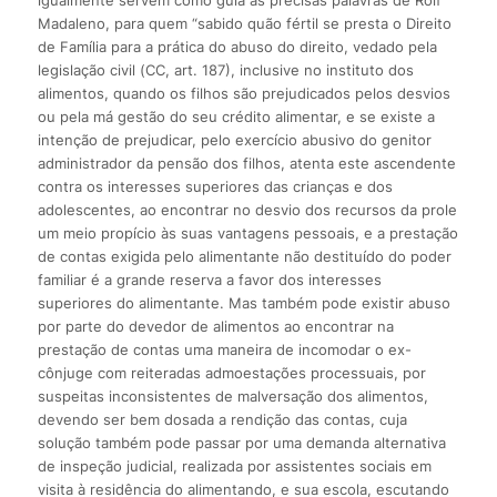
igualmente servem como guia as precisas palavras de Rolf
Madaleno, para quem “sabido quão fértil se presta o Direito
de Família para a prática do abuso do direito, vedado pela
legislação civil (CC, art. 187), inclusive no instituto dos
alimentos, quando os filhos são prejudicados pelos desvios
ou pela má gestão do seu crédito alimentar, e se existe a
intenção de prejudicar, pelo exercício abusivo do genitor
administrador da pensão dos filhos, atenta este ascendente
contra os interesses superiores das crianças e dos
adolescentes, ao encontrar no desvio dos recursos da prole
um meio propício às suas vantagens pessoais, e a prestação
de contas exigida pelo alimentante não destituído do poder
familiar é a grande reserva a favor dos interesses
superiores do alimentante. Mas também pode existir abuso
por parte do devedor de alimentos ao encontrar na
prestação de contas uma maneira de incomodar o ex-
cônjuge com reiteradas admoestações processuais, por
suspeitas inconsistentes de malversação dos alimentos,
devendo ser bem dosada a rendição das contas, cuja
solução também pode passar por uma demanda alternativa
de inspeção judicial, realizada por assistentes sociais em
visita à residência do alimentando, e sua escola, escutando