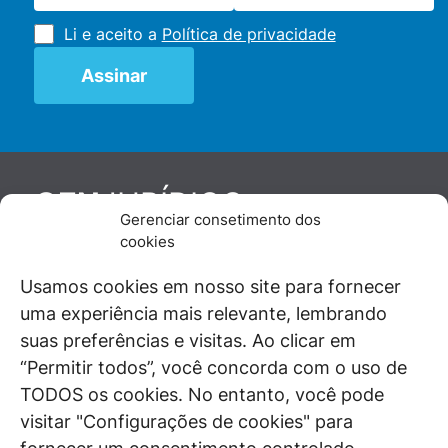
Li e aceito a
Política de privacidade
JURÍDICO
GEN
Gerenciar consetimento dos
De maneira independente, os autores e
cookies
colaboradores do GEN Jurídico, renomados
juristas e doutrinadores nacionais, se posicionam
Usamos cookies em nosso site para fornecer
diante de questões relevantes do cotidiano e
uma experiência mais relevante, lembrando
universo jurídico.
suas preferências e visitas. Ao clicar em
“Permitir todos”, você concorda com o uso de
TODOS os cookies. No entanto, você pode
visitar "Configurações de cookies" para
ÁREAS DE INTERESSE