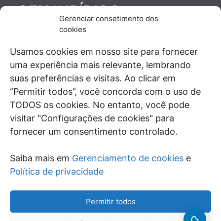
JURÍDICO
GEN
Gerenciar consetimento dos
De maneira independente, os autores e
cookies
colaboradores do GEN Jurídico, renomados
juristas e doutrinadores nacionais, se posicionam
Usamos cookies em nosso site para fornecer
diante de questões relevantes do cotidiano e
uma experiência mais relevante, lembrando
universo jurídico.
suas preferências e visitas. Ao clicar em
“Permitir todos”, você concorda com o uso de
TODOS os cookies. No entanto, você pode
visitar "Configurações de cookies" para
ÁREAS DE INTERESSE
fornecer um consentimento controlado.
SAIBA MAIS
Saiba mais em
Gerenciamento de cookies
e
SIGA
Política de privacidade
Permitir todos