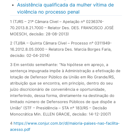
Assistência qualificada da mulher vítima de
violência no processo penal
1 (TJRS – 21ª Câmara Cível – Apelação nº 0236374-
70.2013.8.21.7000 – Relator Des. DES. FRANCISCO JOSÉ
MOESCH, decisão: 28-08-2013)
2 (TJ/BA – Quinta Câmara Cível – Processo nº 0311949-
16.2012.8.05.0000 – Relatora Des. Marcia Borges Faria,
decisão: 02-04-2014)
3 Em sentido semelhante: “Na hipótese em apreço, a
sentença impugnada impõe à Administração a efetivação de
lotação de Defensor Público da União em Rio Grande/RS,
atribuição que se encontra, em princípio, dentro do seu
juízo discricionário de conveniência e oportunidade,
interferindo, dessa forma, diretamente na destinação do
limitado número de Defensores Públicos de que dispõe a
União” (STF – Presidência – STA nº 183/RS – Decisão
Monocrática Min. ELLEN GRACIE, decisão: 14-12-2007)
4
https://www.conjur.com.br/dl/maioria-paises-nao-facilita-
acesso.pdf