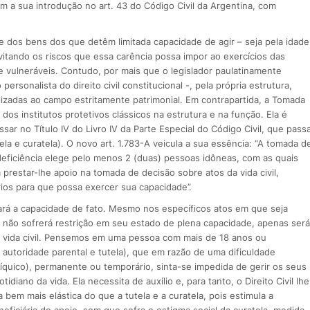
a sua introdução no art. 43 do Código Civil da Argentina, com
 e dos bens dos que detêm limitada capacidade de agir – seja pela idade
vitando os riscos que essa carência possa impor ao exercícios das
te vulneráveis. Contudo, por mais que o legislador paulatinamente
rsonalista do direito civil constitucional -, pela própria estrutura,
alizadas ao campo estritamente patrimonial. Em contrapartida, a Tomada
os institutos protetivos clássicos na estrutura e na função. Ela é
sar no Título IV do Livro IV da Parte Especial do Código Civil, que pass
tela e curatela). O novo art. 1.783-A veicula a sua essência: “A tomada d
eficiência elege pelo menos 2 (duas) pessoas idôneas, com as quais
restar-lhe apoio na tomada de decisão sobre atos da vida civil,
os para que possa exercer sua capacidade”.
ará a capacidade de fato. Mesmo nos específicos atos em que seja
 não sofrerá restrição em seu estado de plena capacidade, apenas será
da vida civil. Pensemos em uma pessoa com mais de 18 anos ou
autoridade parental e tutela), que em razão de uma dificuldade
psíquico), permanente ou temporário, sinta-se impedida de gerir os seus
diano da vida. Ela necessita de auxílio e, para tanto, o Direito Civil lhe
bem mais elástica do que a tutela e a curatela, pois estimula a
ficiária do apoio, sem que sofra o estigma social da curatela, medida