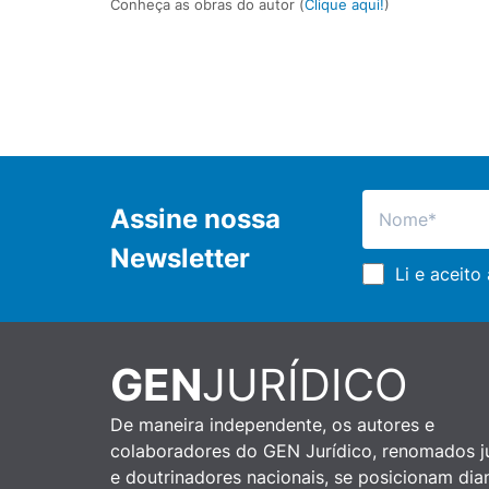
Conheça as obras do autor (
Clique aqui!
)
Assine nossa
Newsletter
Li e aceito
GEN
JURÍDICO
De maneira independente, os autores e
colaboradores do GEN Jurídico, renomados ju
e doutrinadores nacionais, se posicionam dia