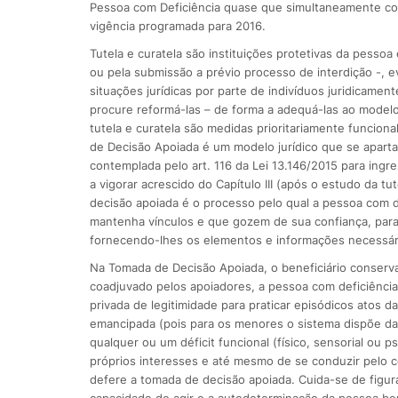
Pessoa com Deficiência quase que simultaneamente com 
vigência programada para 2016.
Tutela e curatela são instituições protetivas da pessoa
ou pela submissão a prévio processo de interdição -, e
situações jurídicas por parte de indivíduos juridicamen
procure reformá-las – de forma a adequá-las ao modelo pe
tutela e curatela são medidas prioritariamente funcion
de Decisão Apoiada é um modelo jurídico que se aparta d
contemplada pelo art. 116 da Lei 13.146/2015 para ingres
a vigorar acrescido do Capítulo III (após o estudo da tu
decisão apoiada é o processo pelo qual a pessoa com d
mantenha vínculos e que gozem de sua confiança, para p
fornecendo-lhes os elementos e informações necessári
Na Tomada de Decisão Apoiada, o beneficiário conserv
coadjuvado pelos apoiadores, a pessoa com deficiência
privada de legitimidade para praticar episódicos atos 
emancipada (pois para os menores o sistema dispõe da 
qualquer ou um déficit funcional (físico, sensorial ou 
próprios interesses e até mesmo de se conduzir pelo coti
defere a tomada de decisão apoiada. Cuida-se de figura 
capacidade de agir e a autodeterminação da pessoa bene