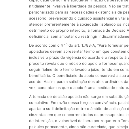
nitidamente invasiva à liberdade da pessoa. Não se tr
personalizado para as necessidades existenciais da pe
acessório, prevalecendo o cuidado assistencial e vital
atender preferentemente à sociedade (isolando os incap
detrimento do próprio interdito, a Tomada de Decisão 
deficiência, sem amputar ou restringir indiscriminadame
o
De acordo com o § 1
do art. 1.783-A, “Para formular p
apoiadores devem apresentar termo em que constem os 
inclusive o prazo de vigência do acordo e o respeito à
preceito revela que o núcleo do apoio é fornecer qual
seguir fielmente o termo levado a juízo, tendo em con
beneficiário. O beneficiário do apoio conservará a su
acordo. Assim, para a satisfação dos atos ordinários da
vez, constatamos que o apoio é uma medida de natureza
A tomada de decisão apoiada não surge em substituição 
cumulativo. Em razão dessa forçosa convivência, paulat
apartar a sutil delimitação entre o âmbito de aplicaç
cinzentas em que concorrem todos os pressupostos legai
de interdição, o vulnerável delibera por requerer a To
psíquica permanente, ainda não curatelada, que almeja 