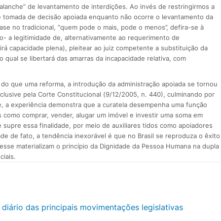
alanche” de levantamento de interdições. Ao invés de restringirmos a
de tomada de decisão apoiada enquanto não ocorre o levantamento da
ase no tradicional, “quem pode o mais, pode o menos”, defira-se à
co- a legitimidade de, alternativamente ao requerimento de
irá capacidade plena), pleitear ao juiz competente a substituição da
qual se libertará das amarras da incapacidade relativa, com
is do que uma reforma, a introdução da administração apoiada se tornou
clusive pela Corte Constitucional (9/12/2005, n. 440), culminando por
te, a experiência demonstra que a curatela desempenha uma função
os como comprar, vender, alugar um imóvel e investir uma soma em
 supre essa finalidade, por meio de auxiliares tidos como apoiadores
e de fato, a tendência inexorável é que no Brasil se reproduza o êxito
mo esse materializam o princípio da Dignidade da Pessoa Humana na dupla
ciais.
 diário das principais movimentações legislativas