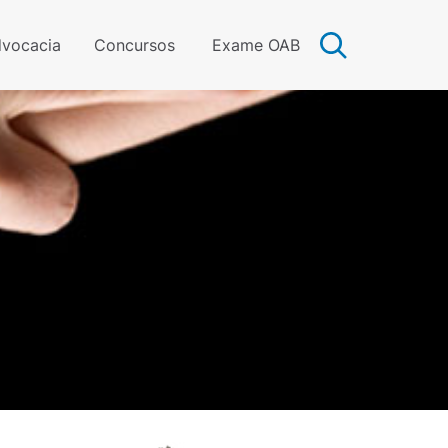
vocacia
Concursos
Exame OAB