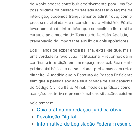
de Apoio poderá contribuir decisivamente para uma “av
possibilidade da pessoa curatelada acessar o regime 
interdição, podemos tranquilamente admitir que, com b
pessoa curatelada -ou o curador, ou o Ministério Públi
levantamento de interdição (que se acolhido lhe restitu
curatela pelo modelo de Tomada de Decisão Apoiada, no 
preservação do importante auxílio de dois apoiadores.
Dos 11 anos de experiência italiana, extrai-se que, ma
uma verdadeira revolução institucional – reconhecida in
confinar a interdição em um espaço residual. Realmen
patrimonial básica: a de solucionar problemas concret
dinheiro. À medida que o Estatuto da Pessoa Deficiente
sem que a pessoa apoiada seja privada de sua capacidad
do Código Civil da Itália. Afinal, modelos jurídicos co
acepção: protetiva e promocional das situações existen
Veja também:
Guia prático da redação jurídica óbvia
Revolução Digital
Informativo de Legislação Federal: resumo