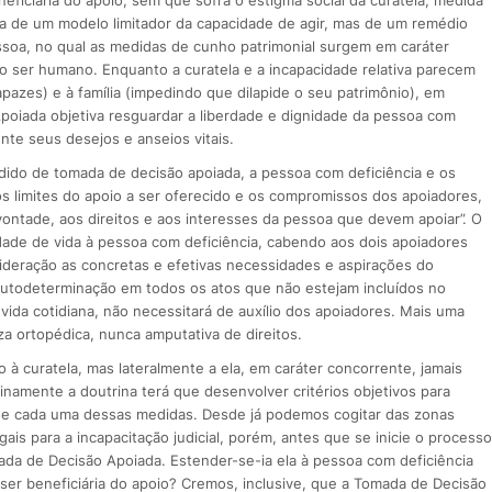
ata de um modelo limitador da capacidade de agir, mas de um remédio
ssoa, no qual as medidas de cunho patrimonial surgem em caráter
 ao ser humano. Enquanto a curatela e a incapacidade relativa parecem
azes) e à família (impedindo que dilapide o seu patrimônio), em
Apoiada objetiva resguardar a liberdade e dignidade da pessoa com
nte seus desejos e anseios vitais.
edido de tomada de decisão apoiada, a pessoa com deficiência e os
limites do apoio a ser oferecido e os compromissos dos apoiadores,
 vontade, aos direitos e aos interesses da pessoa que devem apoiar”. O
idade de vida à pessoa com deficiência, cabendo aos dois apoiadores
sideração as concretas e efetivas necessidades e aspirações do
a autodeterminação em todos os atos que não estejam incluídos no
 vida cotidiana, não necessitará de auxílio dos apoiadores. Mais uma
 ortopédica, nunca amputativa de direitos.
à curatela, mas lateralmente a ela, em caráter concorrente, jamais
inamente a doutrina terá que desenvolver critérios objetivos para
ão de cada uma dessas medidas. Desde já podemos cogitar das zonas
s para a incapacitação judicial, porém, antes que se inicie o processo
mada de Decisão Apoiada. Estender-se-ia ela à pessoa com deficiência
ser beneficiária do apoio? Cremos, inclusive, que a Tomada de Decisão