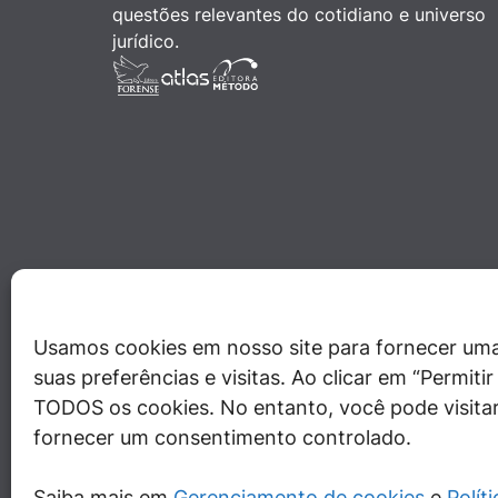
questões relevantes do cotidiano e universo
jurídico.
Usamos cookies em nosso site para fornecer uma
suas preferências e visitas. Ao clicar em “Permit
TODOS os cookies. No entanto, você pode visitar
fornecer um consentimento controlado.
Saiba mais em
Gerenciamento de cookies
e
Polít