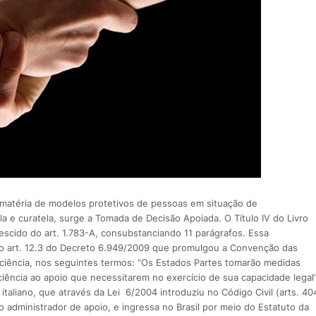
atéria de modelos protetivos de pessoas em situação de
ela e curatela, surge a Tomada de Decisão Apoiada. O Título IV do Livro
crescido do art. 1.783-A, consubstanciando 11 parágrafos. Essa
á o art. 12.3 do Decreto 6.949/2009 que promulgou a Convenção das
ciência, nos seguintes termos: “Os Estados Partes tomarão medidas
iência ao apoio que necessitarem no exercício de sua capacidade legal”
italiano, que através da Lei 6/2004 introduziu no Código Civil (arts. 40
 o administrador de apoio, e ingressa no Brasil por meio do Estatuto da