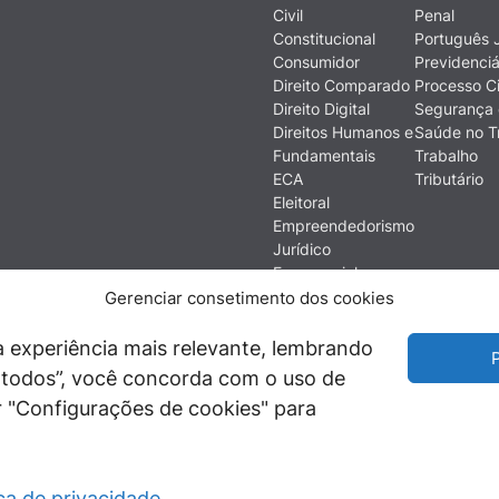
Civil
Penal
Constitucional
Português J
Consumidor
Previdenciá
Direito Comparado
Processo Ci
Direito Digital
Segurança 
Direitos Humanos e
Saúde no T
Fundamentais
Trabalho
ECA
Tributário
Eleitoral
Empreendedorismo
Jurídico
Empresarial
Ética
Gerenciar consetimento dos cookies
Filosofia do Direito
Financeiro e
 experiência mais relevante, lembrando
P
Econômico
ir todos”, você concorda com o uso de
História do Direito
 "Configurações de cookies" para
Imobiliário
ica de privacidade