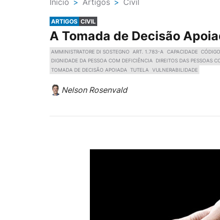
Ínicio
>
Artigos
>
Civil
ARTIGOS
CIVIL
A Tomada de Decisão Apoi
AMMINISTRATORE DI SOSTEGNO
ART. 1.783-A
CAPACIDADE
CÓDIGO
DIGNIDADE DA PESSOA COM DEFICIÊNCIA
DIREITOS DAS PESSOAS C
TOMADA DE DECISÃO APOIADA
TUTELA
VULNERABILIDADE
Nelson Rosenvald