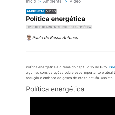
Ínicio
>
Ambiental
>
Vídeo
AMBIENTAL
VÍDEO
Política energética
LIVRO DIREITO AMBIENTAL
POLÍTICA ENERGÉTICA
Paulo de Bessa Antunes
Política energética é o tema do capitulo 15 do livro
Dir
algumas considerações sobre esse importante e atual t
redução e emissão de gases de efeito estufa. Assista!
Política energética