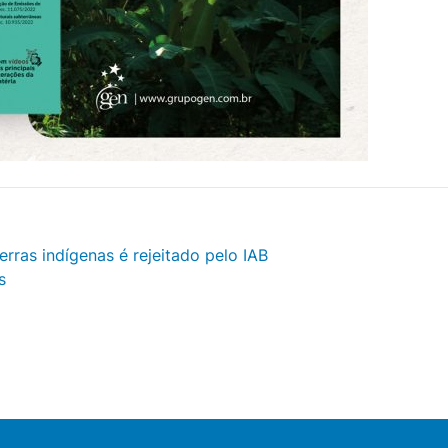
erras indígenas é rejeitado pelo IAB
s