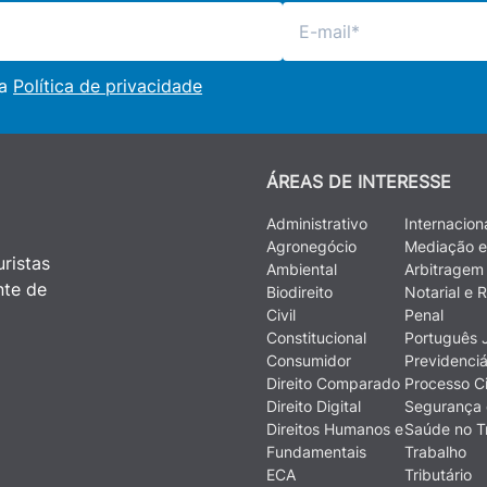
 a
Política de privacidade
ÁREAS DE INTERESSE
Administrativo
Internacion
Agronegócio
Mediação e
ristas
Ambiental
Arbitragem
nte de
Biodireito
Notarial e R
Civil
Penal
Constitucional
Português J
Consumidor
Previdenciá
Direito Comparado
Processo Ci
Direito Digital
Segurança 
Direitos Humanos e
Saúde no T
Fundamentais
Trabalho
ECA
Tributário