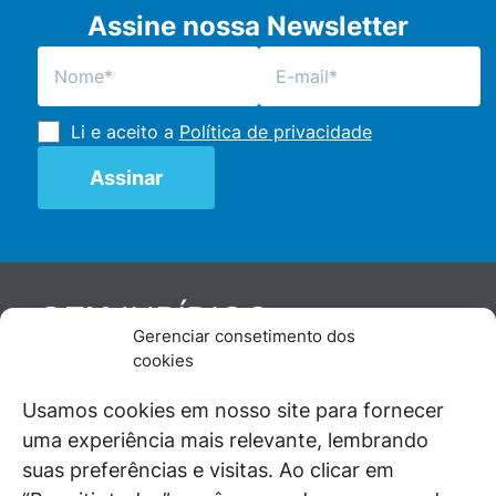
Assine nossa Newsletter
Li e aceito a
Política de privacidade
JURÍDICO
GEN
Gerenciar consetimento dos
De maneira independente, os autores e
cookies
colaboradores do GEN Jurídico, renomados
juristas e doutrinadores nacionais, se posicionam
Usamos cookies em nosso site para fornecer
diante de questões relevantes do cotidiano e
uma experiência mais relevante, lembrando
universo jurídico.
suas preferências e visitas. Ao clicar em