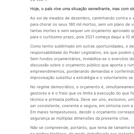
Hoje, o país vive uma situação semelhante, mas com sin
Ao sol de meados de dezembro, caminhando contra o v
para chorar os seus 180 mil mortos, sem um plano de 
tantas mortes e sem sequer um orçamento aprovado qu
para o curtíssimo prazo, pois 2021 começa daqui a 10 di
Como tenho sublinhado em outras oportunidades, o deba
responsabilidade do Poder Legislativo, eis que podem g
Sem fundos orçamentários, inviabiliza-se o exercício dos 
discussão sobre o orçamento público que aponta o rum
empreendimentos, ponderando demandas e conferindo 
improvisação substitui a estratégia e o voluntarismo s
No regime democrático, o orçamento é, simultaneamente
gestores e é o freio que os limita à execução do que 
técnico e primazia política. Deve ser uno, exclusivo, un
ser consistente, coerente e segura, em sintonia com a
Em mares tempestuosos, decidir o orçamento correspond
segurança as múltiplas dimensões da presente crise.
Não se compreende, portanto, que tema de tamanha impo
na melhor hipótese, de modo atabalhoado nos instantes 