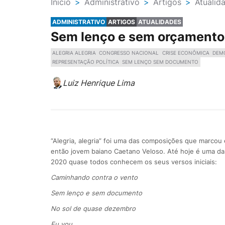
Ínicio
>
Administrativo
>
Artigos
>
Atualid
ADMINISTRATIVO
ARTIGOS
ATUALIDADES
Sem lenço e sem orçamento
ALEGRIA ALEGRIA
CONGRESSO NACIONAL
CRISE ECONÔMICA
DEM
REPRESENTAÇÃO POLÍTICA
SEM LENÇO SEM DOCUMENTO
Luiz Henrique Lima
“Alegria, alegria” foi uma das composições que marcou é
então jovem baiano Caetano Veloso. Até hoje é uma d
2020 quase todos conhecem os seus versos iniciais:
Caminhando contra o vento
Sem lenço e sem documento
No sol de quase dezembro
Eu vou …