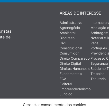
ÁREAS DE INTERESSE
Administrativo
Internacion
Agronegócio
Mediação e
ristas
Ambiental
Arbitragem
nte de
Biodireito
Notarial e R
Civil
Penal
Constitucional
Português J
Consumidor
Previdenciá
Direito Comparado
Processo Ci
Direito Digital
Segurança 
Direitos Humanos e
Saúde no T
Fundamentais
Trabalho
ECA
Tributário
Eleitoral
Empreendedorismo
Jurídico
Empresarial
Ética
Gerenciar consetimento dos cookies