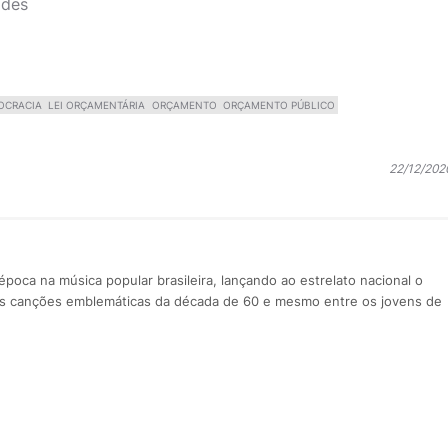
ades
OCRACIA
LEI ORÇAMENTÁRIA
ORÇAMENTO
ORÇAMENTO PÚBLICO
22/12/202
poca na música popular brasileira, lançando ao estrelato nacional o
as canções emblemáticas da década de 60 e mesmo entre os jovens de