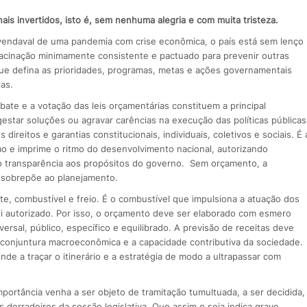
ais invertidos, isto é, sem nenhuma alegria e com muita tristeza.
endaval de uma pandemia com crise econômica, o país está sem lenço
vacinação minimamente consistente e pactuado para prevenir outras
e defina as prioridades, programas, metas e ações governamentais
as.
te e a votação das leis orçamentárias constituem a principal
estar soluções ou agravar carências na execução das políticas públicas
direitos e garantias constitucionais, individuais, coletivos e sociais. É 
o e imprime o ritmo do desenvolvimento nacional, autorizando
transparência aos propósitos do governo. Sem orçamento, a
e sobrepõe ao planejamento.
, combustível e freio. É o combustível que impulsiona a atuação dos
foi autorizado. Por isso, o orçamento deve ser elaborado com esmero
iversal, público, específico e equilibrado. A previsão de receitas deve
 conjuntura macroeconômica e a capacidade contributiva da sociedade.
e a traçar o itinerário e a estratégia de modo a ultrapassar com
rtância venha a ser objeto de tramitação tumultuada, a ser decidida,
derradeiros da sessão legislativa. Que assim o seja indica grave