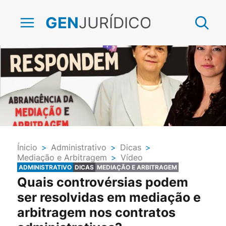
JURÍDICO
GEN
Ínicio
>
Administrativo
>
Dicas
>
Mediação e Arbitragem
>
Vídeo
ADMINISTRATIVO
DICAS
MEDIAÇÃO E ARBITRAGEM
Quais controvérsias podem
ser resolvidas em mediação e
arbitragem nos contratos