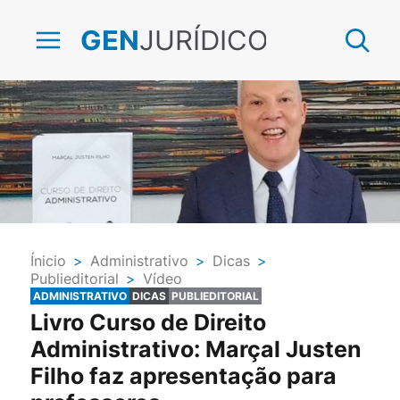
JURÍDICO
GEN
Ínicio
>
Administrativo
>
Dicas
>
Publieditorial
>
Vídeo
ADMINISTRATIVO
DICAS
PUBLIEDITORIAL
Livro Curso de Direito
Administrativo: Marçal Justen
Filho faz apresentação para