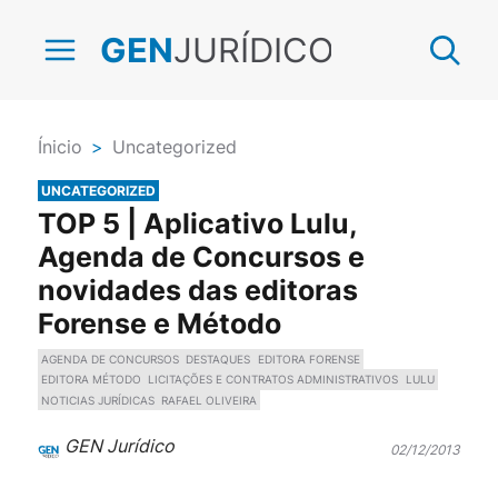
JURÍDICO
GEN
Ínicio
>
Uncategorized
UNCATEGORIZED
TOP 5 | Aplicativo Lulu,
Agenda de Concursos e
novidades das editoras
Forense e Método
AGENDA DE CONCURSOS
DESTAQUES
EDITORA FORENSE
EDITORA MÉTODO
LICITAÇÕES E CONTRATOS ADMINISTRATIVOS
LULU
NOTICIAS JURÍDICAS
RAFAEL OLIVEIRA
GEN Jurídico
02/12/2013