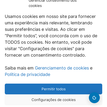
Gerenciar consetimento dos
De maneira independente, os autores e
cookies
colaboradores do GEN Jurídico, renomados
juristas e doutrinadores nacionais, se posicionam
Usamos cookies em nosso site para fornecer
diante de questões relevantes do cotidiano e
uma experiência mais relevante, lembrando
universo jurídico.
suas preferências e visitas. Ao clicar em
“Permitir todos”, você concorda com o uso de
TODOS os cookies. No entanto, você pode
visitar "Configurações de cookies" para
ÁREAS DE INTERESSE
fornecer um consentimento controlado.
SAIBA MAIS
Saiba mais em
Gerenciamento de cookies
e
SIGA
Política de privacidade
Permitir todos
Configurações de cookies