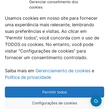
Gerenciar consetimento dos
De maneira independente, os autores e
cookies
colaboradores do GEN Jurídico, renomados
juristas e doutrinadores nacionais, se posicionam
Usamos cookies em nosso site para fornecer
diante de questões relevantes do cotidiano e
uma experiência mais relevante, lembrando
universo jurídico.
suas preferências e visitas. Ao clicar em
“Permitir todos”, você concorda com o uso de
TODOS os cookies. No entanto, você pode
visitar "Configurações de cookies" para
ÁREAS DE INTERESSE
fornecer um consentimento controlado.
SAIBA MAIS
Saiba mais em
Gerenciamento de cookies
e
SIGA
Política de privacidade
Permitir todos
Configurações de cookies