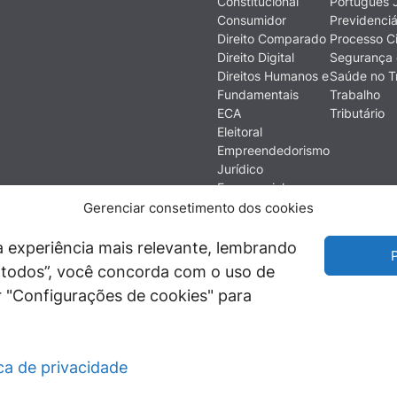
Constitucional
Português J
Consumidor
Previdenciá
Direito Comparado
Processo Ci
Direito Digital
Segurança 
Direitos Humanos e
Saúde no T
Fundamentais
Trabalho
ECA
Tributário
Eleitoral
Empreendedorismo
Jurídico
Empresarial
Ética
Gerenciar consetimento dos cookies
Filosofia do Direito
Financeiro e
 experiência mais relevante, lembrando
P
Econômico
ir todos”, você concorda com o uso de
História do Direito
 "Configurações de cookies" para
Imobiliário
ica de privacidade