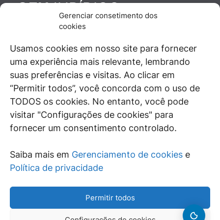
JURÍDICO
GEN
Gerenciar consetimento dos
De maneira independente, os autores e
cookies
colaboradores do GEN Jurídico, renomados
juristas e doutrinadores nacionais, se posicionam
Usamos cookies em nosso site para fornecer
diante de questões relevantes do cotidiano e
uma experiência mais relevante, lembrando
universo jurídico.
suas preferências e visitas. Ao clicar em
“Permitir todos”, você concorda com o uso de
TODOS os cookies. No entanto, você pode
visitar "Configurações de cookies" para
ÁREAS DE INTERESSE
fornecer um consentimento controlado.
SAIBA MAIS
Saiba mais em
Gerenciamento de cookies
e
SIGA
Política de privacidade
Permitir todos
Configurações de cookies