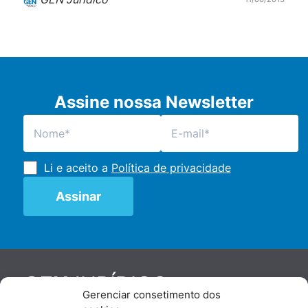
serviços adquiridos em todo o Brasil a partir
desta segunda-feira (10). A determinação […]
Assine nossa Newsletter
Li e aceito a
Política de privacidade
JURÍDICO
GEN
Gerenciar consetimento dos
De maneira independente, os autores e