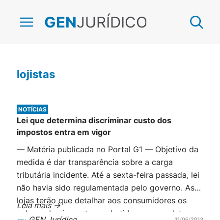
JURÍDICO
GEN
lojistas
NOTÍCIAS
Lei que determina discriminar custo dos
impostos entra em vigor
— Matéria publicada no Portal G1 — Objetivo da
medida é dar transparência sobre a carga
tributária incidente. Até a sexta-feira passada, lei
não havia sido regulamentada pelo governo. As
lojas terão que detalhar aos consumidores os
Leia mais ->
valores dos impostos embutidos nos produtos ou
GEN Jurídico
11/06/2013