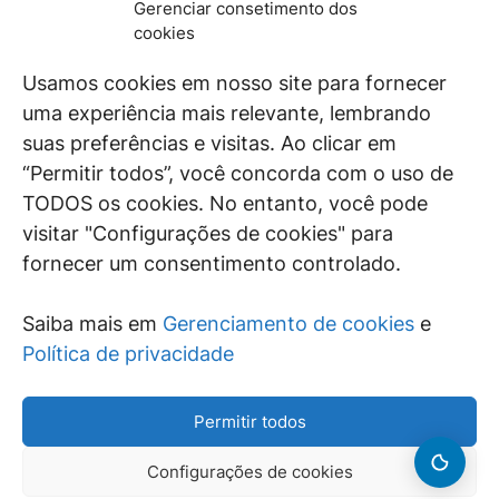
Gerenciar consetimento dos
De maneira independente, os autores e
cookies
colaboradores do GEN Jurídico, renomados
juristas e doutrinadores nacionais, se posicionam
Usamos cookies em nosso site para fornecer
diante de questões relevantes do cotidiano e
uma experiência mais relevante, lembrando
universo jurídico.
suas preferências e visitas. Ao clicar em
“Permitir todos”, você concorda com o uso de
TODOS os cookies. No entanto, você pode
visitar "Configurações de cookies" para
ÁREAS DE INTERESSE
fornecer um consentimento controlado.
SAIBA MAIS
Saiba mais em
Gerenciamento de cookies
e
SIGA
Política de privacidade
Permitir todos
Configurações de cookies