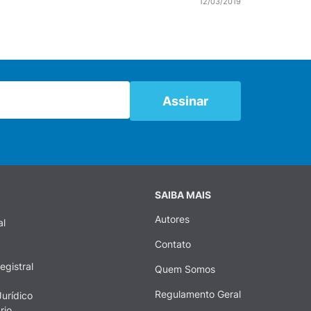
12/03/2019
SAIBA MAIS
Autores
al
Contato
egistral
Quem Somos
Regulamento Geral
urídico
rio