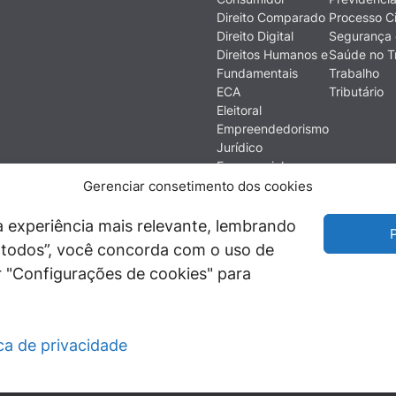
Direito Comparado
Processo Ci
Direito Digital
Segurança 
Direitos Humanos e
Saúde no T
Fundamentais
Trabalho
ECA
Tributário
Eleitoral
Empreendedorismo
Jurídico
Empresarial
Ética
Gerenciar consetimento dos cookies
Filosofia do Direito
Financeiro e
 experiência mais relevante, lembrando
P
Econômico
ir todos”, você concorda com o uso de
História do Direito
 "Configurações de cookies" para
Imobiliário
ica de privacidade