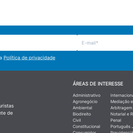
 a
Política de privacidade
ÁREAS DE INTERESSE
Administrativo
Internacion
Agronegócio
Mediação e
ristas
Ambiental
Arbitragem
nte de
Biodireito
Notarial e R
Civil
Penal
Constitucional
Português J
Consumidor
Previdenciá