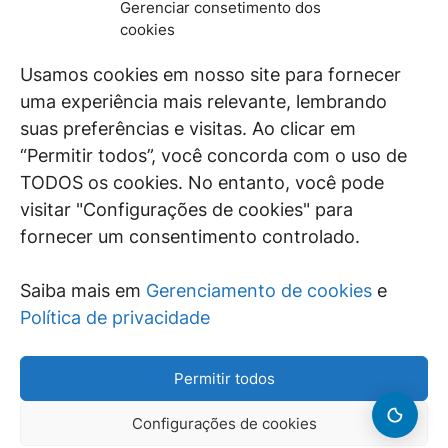
Gerenciar consetimento dos
De maneira independente, os autores e
cookies
colaboradores do GEN Jurídico, renomados
juristas e doutrinadores nacionais, se posicionam
Usamos cookies em nosso site para fornecer
diante de questões relevantes do cotidiano e
uma experiência mais relevante, lembrando
universo jurídico.
suas preferências e visitas. Ao clicar em
“Permitir todos”, você concorda com o uso de
TODOS os cookies. No entanto, você pode
visitar "Configurações de cookies" para
ÁREAS DE INTERESSE
fornecer um consentimento controlado.
SAIBA MAIS
Saiba mais em
Gerenciamento de cookies
e
SIGA
Política de privacidade
Permitir todos
Configurações de cookies