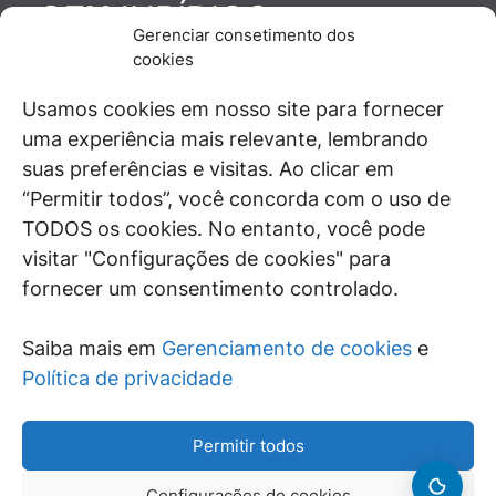
JURÍDICO
GEN
Gerenciar consetimento dos
De maneira independente, os autores e
cookies
colaboradores do GEN Jurídico, renomados
juristas e doutrinadores nacionais, se posicionam
Usamos cookies em nosso site para fornecer
diante de questões relevantes do cotidiano e
uma experiência mais relevante, lembrando
universo jurídico.
suas preferências e visitas. Ao clicar em
“Permitir todos”, você concorda com o uso de
TODOS os cookies. No entanto, você pode
visitar "Configurações de cookies" para
ÁREAS DE INTERESSE
fornecer um consentimento controlado.
SAIBA MAIS
Saiba mais em
Gerenciamento de cookies
e
SIGA
Política de privacidade
Permitir todos
Configurações de cookies