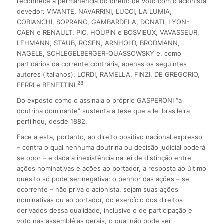
reconhece a permanência do direito de voto com o acionista
devedor: VIVANTE, NAVARRINI, LUCCI, LA LUMIA,
COBIANCHI, SOPRANO, GAMBARDELA, DONATI, LYON-
CAEN e RENAULT, PIC, HOUPIN e BOSVIEUX, VAVASSEUR,
LEHMANN, STAUB, ROSEN, ARNHOLD, BRODMANN,
NAGELE, SCHLEGELBERGER-QUASSOWSKY e, como
partidários da corrente contrária, apenas os seguintes
autores (italianos): LORDI, RAMELLA, FINZI, DE GREGORIO,
28
FERRI e BENETTINI.
Do exposto como o assinala o próprio GASPERONI “a
doutrina dominante” sustenta a tese que a lei brasileira
perfilhou, desde 1882.
Face a esta, portanto, ao direito positivo nacional expresso
– contra o qual nenhuma doutrina ou decisão judicial poderá
se opor – e dada a inexistência na lei de distinção entre
ações nominativas e ações ao portador, a resposta ao último
quesito só pode ser negativa: o penhor das ações – se
ocorrente – não priva o acionista, sejam suas ações
nominativas ou ao portador, do exercício dos direitos
derivados dessa qualidade, inclusive o de participação e
voto nas assembléias gerais, o qual não pode ser