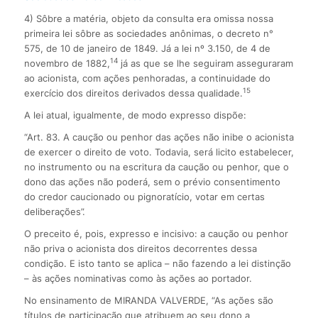
4) Sôbre a matéria, objeto da consulta era omissa nossa
primeira lei sôbre as sociedades anônimas, o decreto n°
575, de 10 de janeiro de 1849. Já a lei nº 3.150, de 4 de
14
novembro de 1882,
já as que se lhe seguiram asseguraram
ao acionista, com ações penhoradas, a continuidade do
15
exercício dos direitos derivados dessa qualidade.
A lei atual, igualmente, de modo expresso dispõe:
“Art. 83. A caução ou penhor das ações não inibe o acionista
de exercer o direito de voto. Todavia, será licito estabelecer,
no instrumento ou na escritura da caução ou penhor, que o
dono das ações não poderá, sem o prévio consentimento
do credor caucionado ou pignoratício, votar em certas
deliberações”.
O preceito é, pois, expresso e incisivo: a caução ou penhor
não priva o acionista dos direitos decorrentes dessa
condição. E isto tanto se aplica – não fazendo a lei distinção
– às ações nominativas como às ações ao portador.
No ensinamento de MIRANDA VALVERDE, “As ações são
títulos de participação que atribuem ao seu dono a