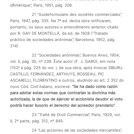
d’Amérique”, Paris, 1951, pág. 208.
21 “Guideformulaire des sociétés commerciales”,
Paris, 1947, pág. 335. Na 7ª ed. desta obra retificaram,
portanto, os seus autores o entendimento anterior citado
por R. GAY DE MONTELLÁ, da ed. de 1928 (“Tratado
práctico de sociedades anônimas”, Barcelona, 1952, pág.
214).
22 “Sociedades anônimas”, Buenos Aires; 1954,
vol. II, pág. 30, nº 239. Êste autor (F. J. GARO), em nota
(152) à pág. 225 do vol. I, de sua obra, após invocar SIBURU,
CASTILLO, FERNÁNDEZ, ARTHUYS, ROSSEAU, PIC
ASCARELLI, FLORENTINO e outros, aludindo ao art. 2.352 do
novo Cód. Civil italiano, escreve:
“Se ha dado como razón
para adotar estas normas que contrarían la doctrina más
autorizada, la de que de ejercer el accionista deudor el voto
podría hacer ilusorio el derecho del acreedor prendario”.
23 “Traité de Droit Commercial”, Paris, 1929, vol.
II, 2ª parte, pág. 312, nº 845.
24 “Las acciones de las sociedades mercantiles”,