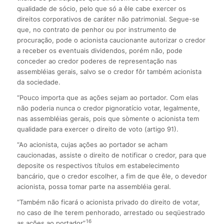
qualidade de sócio, pelo que só a êle cabe exercer os
direitos corporativos de caráter não patrimonial. Segue-se
que, no contrato de penhor ou por instrumento de
procuração, pode o acionista caucionante autorizar o credor
a receber os eventuais dividendos, porém não, pode
conceder ao credor poderes de representação nas
assembléias gerais, salvo se o credor fôr também acionista
da sociedade.
“Pouco importa que as ações sejam ao portador. Com elas
não poderia nunca o credor pignoratício votar, legalmente,
nas assembléias gerais, pois que sòmente o acionista tem
qualidade para exercer o direito de voto (artigo 91).
“Ao acionista, cujas ações ao portador se acham
caucionadas, assiste o direito de notificar o credor, para que
deposite os respectivos títulos em estabelecimento
bancário, que o credor escolher, a fim de que êle, o devedor
acionista, possa tomar parte na assembléia geral.
“Também não ficará o acionista privado do direito de votar,
no caso de lhe terem penhorado, arrestado ou seqüestrado
16
as ações ao portador”.