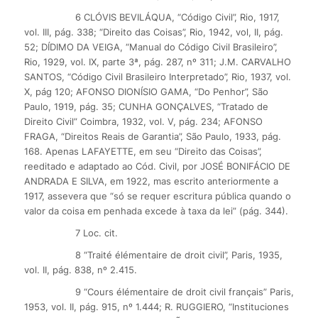
6 CLÓVIS BEVILÁQUA, “Código Civil”, Rio, 1917,
vol. III, pág. 338; “Direito das Coisas”, Rio, 1942, vol, II, pág.
52; DÍDIMO DA VEIGA, “Manual do Código Civil Brasileiro”,
Rio, 1929, vol. IX, parte 3ª, pág. 287, nº 311; J.M. CARVALHO
SANTOS, “Código Civil Brasileiro Interpretado”, Rio, 1937, vol.
X, pág 120; AFONSO DIONÍSIO GAMA, “Do Penhor”, São
Paulo, 1919, pág. 35; CUNHA GONÇALVES, “Tratado de
Direito Civil” Coimbra, 1932, vol. V, pág. 234; AFONSO
FRAGA, “Direitos Reais de Garantia”, São Paulo, 1933, pág.
168. Apenas LAFAYETTE, em seu “Direito das Coisas”,
reeditado e adaptado ao Cód. Civil, por JOSÉ BONIFÁCIO DE
ANDRADA E SILVA, em 1922, mas escrito anteriormente a
1917, assevera que “só se requer escritura pública quando o
valor da coisa em penhada excede à taxa da lei” (pág. 344).
7 Loc. cit.
8 “Traité élémentaire de droit civil”, Paris, 1935,
vol. II, pág. 838, nº 2.415.
9 “Cours élémentaire de droit civil français” Paris,
1953, vol. II, pág. 915, nº 1.444; R. RUGGIERO, “Instituciones