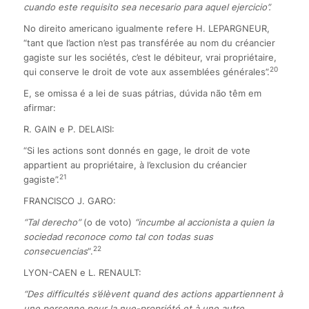
cuando este requisito sea necesario para aquel ejercicio”.
No direito americano igualmente refere H. LEPARGNEUR,
“tant que l’action n’est pas transférée au nom du créancier
gagiste sur les sociétés, c’est le débiteur, vrai propriétaire,
20
qui conserve le droit de vote aux assemblées générales”.
E, se omissa é a lei de suas pátrias, dúvida não têm em
afirmar:
R. GAIN e P. DELAISI:
“Si les actions sont donnés en gage, le droit de vote
appartient au propriétaire, à l’exclusion du créancier
21
gagiste”.
FRANCISCO J. GARO:
“Tal derecho”
(o de voto)
“incumbe al accionista a quien la
sociedad reconoce como tal con todas suas
22
consecuencias
“.
LYON-CAEN e L. RENAULT:
“Des difficultés s’élèvent quand des actions appartiennent à
une personne pour la nue-propriété et à une autre