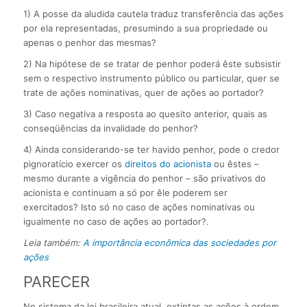
1) A posse da aludida cautela traduz transferência das ações
por ela representadas, presumindo a sua propriedade ou
apenas o penhor das mesmas?
2) Na hipótese de se tratar de penhor poderá êste subsistir
sem o respectivo instrumento público ou particular, quer se
trate de ações nominativas, quer de ações ao portador?
3) Caso negativa a resposta ao quesito anterior, quais as
conseqüências da invalidade do penhor?
4) Ainda considerando-se ter havido penhor, pode o credor
pignoratício exercer os
direitos do acionista
ou êstes –
mesmo durante a vigência do penhor – são privativos do
acionista e continuam a só por êle poderem ser
exercitados? Isto só no caso de ações nominativas ou
igualmente no caso de ações ao portador?.
Leia também:
A importância econômica das sociedades por
ações
PARECER
No sistema da lei brasileira atual, extintas as ações à ordem