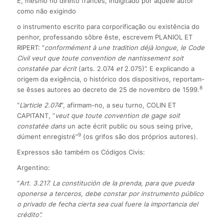
E, mesmo no direito francês, indigitado por aquêle autor
como não exigindo
o instrumento escrito para corporificação ou existência do
penhor, professando sôbre êste, escrevem PLANIOL ET
RIPERT: “
conformément à une tradition déjà longue, le Code
Civil veut que toute convention de nantissement soit
constatée par écrit
(arts. 2.074
et
2.075)”. E explicando a
origem da exigência, o histórico dos dispositivos, reportam-
8
se êsses autores ao decreto de 25 de novembro de 1599.
“
L’article 2.074
“, afirmam-no, a seu turno, COLIN ET
CAPITANT, “
veut que toute convention de gage soit
constatée dans
un acte écrit public ou sous seing prive,
9
dúment enregistré”
(os grifos são dos próprios autores).
Expressos são também os Códigos Civis:
Argentino:
“
Art. 3.217. La constitución de Ia prenda, para que pueda
oponerse a terceros, debe constar por instrumento público
o privado de fecha cierta sea cual fuere la importancia del
crédito”.