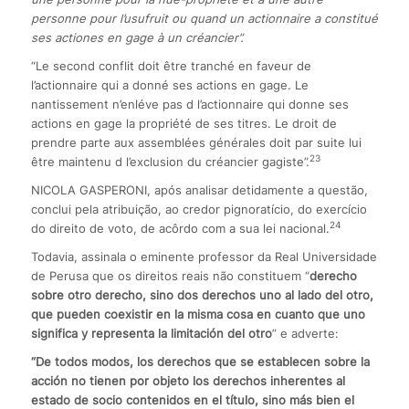
personne pour l’usufruit ou quand un actionnaire a constitué
ses actiones en gage à un créancier”.
“Le second conflit doit être tranché en faveur de
l’actionnaire qui a donné ses actions en gage. Le
nantissement n’enléve pas d l’actionnaire qui donne ses
actions en gage la propriété de ses titres. Le droit de
prendre parte aux assemblées générales doit par suite lui
23
être maintenu d l’exclusion du créancier gagiste”.
NICOLA GASPERONI, após analisar detidamente a questão,
conclui pela atribuição, ao credor pignoratício, do exercício
24
do direito de voto, de acôrdo com a sua lei nacional.
Todavia, assinala o eminente professor da Real Universidade
de Perusa que os direitos reais não constituem “
derecho
sobre otro derecho, sino dos derechos uno al lado del otro,
que pueden coexistir en la misma cosa en cuanto que uno
significa y representa la limitación del otro
” e adverte:
“De todos modos, los derechos que se establecen sobre la
acción no tienen por objeto los derechos inherentes al
estado de socio contenidos en el título, sino más bien el