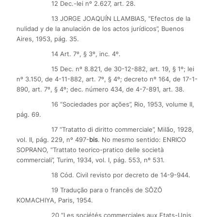
12 Dec.-lei nº 2.627, art. 28.
13 JORGE JOAQUÍN LLAMBIAS, “Efectos de la
nulidad y de la anulación de los actos jurídicos”, Buenos
Aires, 1953, pág. 35.
14 Art. 7º, § 3º, inc. 4º.
15 Dec. nº 8.821, de 30-12-882, art. 19, § 1º; lei
nº 3.150, de 4-11-882, art. 7º, § 4º; decreto nº 164, de 17-1-
890, art. 7º, § 4º; dec. número 434, de 4-7-891, art. 38.
16 “Sociedades por ações”, Rio, 1953, volume II,
pág. 69.
17 “Tratatto di diritto commerciale”, Milão, 1928,
vol. II, pág. 229, nº 497-
bis
. No mesmo sentido: ENRICO
SOPRANO, “Trattato teorico-pratico delle società
commerciali”, Turim, 1934, vol. I, pág. 553, nº 531.
18 Cód. Civil revisto por decreto de 14-9-944.
19 Tradução para o francês de SÔZÔ
KOMACHIYA, Paris, 1954.
20 “Les sociétés commerciales aux Etats-Unis