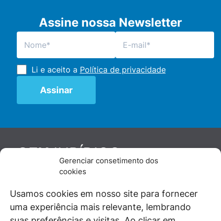
Assine nossa Newsletter
Li e aceito a
Política de privacidade
JURÍDICO
GEN
Gerenciar consetimento dos
De maneira independente, os autores e
cookies
colaboradores do GEN Jurídico, renomados
juristas e doutrinadores nacionais, se posicionam
Usamos cookies em nosso site para fornecer
diante de questões relevantes do cotidiano e
uma experiência mais relevante, lembrando
universo jurídico.
suas preferências e visitas. Ao clicar em