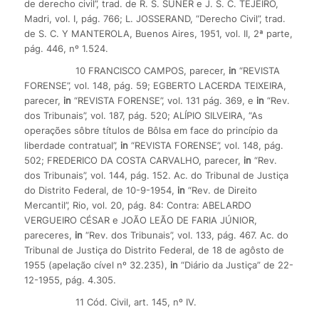
de derecho civil”, trad. de R. S. SUÑER e J. S. C. TEJEIRO,
Madri, vol. I, pág. 766; L. JOSSERAND, “Derecho Civil”, trad.
de S. C. Y MANTEROLA, Buenos Aires, 1951, vol. II, 2ª parte,
pág. 446, nº 1.524.
10 FRANCISCO CAMPOS, parecer,
in
“REVISTA
FORENSE”, vol. 148, pág. 59; EGBERTO LACERDA TEIXEIRA,
parecer,
in
“REVISTA FORENSE”, vol. 131 pág. 369, e
in
“Rev.
dos Tribunais”, vol. 187, pág. 520; ALÍPIO SILVEIRA, “As
operações sôbre títulos de Bôlsa em face do princípio da
liberdade contratual”,
in
“REVISTA FORENSE”, vol. 148, pág.
502; FREDERICO DA COSTA CARVALHO, parecer,
in
“Rev.
dos Tribunais”, vol. 144, pág. 152. Ac. do Tribunal de Justiça
do Distrito Federal, de 10-9-1954,
in
“Rev. de Direito
Mercantil”, Rio, vol. 20, pág. 84: Contra: ABELARDO
VERGUEIRO CÉSAR e JOÃO LEÃO DE FARIA JÚNIOR,
pareceres,
in
“Rev. dos Tribunais”, vol. 133, pág. 467. Ac. do
Tribunal de Justiça do Distrito Federal, de 18 de agôsto de
1955 (apelação cível nº 32.235),
in
“Diário da Justiça” de 22-
12-1955, pág. 4.305.
11 Cód. Civil, art. 145, nº IV.