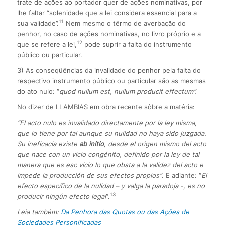
trate de ações ao portador quer de ações nominativas, por
lhe faltar “solenidade que a lei considera essencial para a
11
sua validade”.
Nem mesmo o têrmo de averbação do
penhor, no caso de ações nominativas, no livro próprio e a
12
que se refere a lei,
pode suprir a falta do instrumento
público ou particular.
3) As conseqüências da invalidade do penhor pela falta do
respectivo instrumento público ou particular são as mesmas
do ato nulo: “
quod nullum est, nullum producit effectum”.
No dizer de LLAMBIAS em obra recente sôbre a matéria:
“El acto nulo es invalidado directamente por la ley misma,
que lo tiene por tal aunque su nulidad no haya sido juzgada.
Su ineficacia existe
ab initio
, desde el origen mismo del acto
que nace con un vicio congénito, definido por la ley de tal
manera que es esc vicio lo que obsta a la validez del acto e
impede la producción de sus efectos propios”
. E adiante: “
El
efecto específico de la nulidad – y valga la paradoja -, es no
13
producir ningún efecto legal
“.
Leia também:
Da Penhora das Quotas ou das Ações de
Sociedades Personificadas