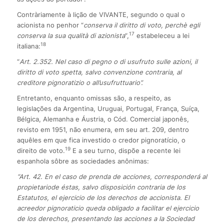
Contràriamente à lição de VIVANTE, segundo o qual o
acionista no penhor “
conserva il diritto di voto, perchè egli
17
conserva la sua qualità di azionista
“,
estabeleceu a lei
18
italiana:
“
Art. 2.352. Nel caso di pegno o di usufruto sulle azioni, il
diritto di voto spetta, salvo convenzione contraria, al
creditore pignoratizio o all’usufruttuario”.
Entretanto, enquanto omissas são, a respeito, as
legislações da Argentina, Uruguai, Portugal, França, Suíça,
Bélgica, Alemanha e Áustria, o Cód. Comercial japonês,
revisto em 1951, não enumera, em seu art. 209, dentro
aquêles em que fica investido o credor pignoratício, o
19
direito de voto.
E a seu turno, dispõe a recente lei
espanhola sôbre as sociedades anônimas:
“Art. 42. En el caso de prenda de acciones, corresponderá al
propietario
de éstas, salvo disposición contraria de los
Estatutos, el ejercicio de los derechos de accionista. El
acreedor pignoraticio queda obligado a facilitar el ejercicio
de los derechos, presentando las acciones a la Sociedad