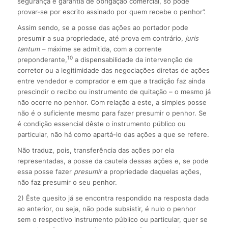
segurança e garantia de obrigação comercial, só pode
provar-se por escrito assinado por quem recebe o penhor”.
Assim sendo, se a posse das ações ao portador pode
presumir a sua propriedade, até prova em contrário,
juris
tantum –
máxime se admitida, com a corrente
10
preponderante,
a dispensabilidade da intervenção de
corretor ou a legitimidade das negociações diretas de ações
entre vendedor e comprador e em que a tradição faz ainda
prescindir o recibo ou instrumento de quitação – o mesmo já
não ocorre no penhor. Com relação a este, a simples posse
não é o suficiente mesmo para fazer presumir o penhor. Se
é condição essencial dêste o instrumento público ou
particular, não há como apartá-lo das ações a que se refere.
Não traduz, pois, transferência das ações por ela
representadas, a posse da cautela dessas ações e, se pode
essa posse fazer
presumir
a propriedade daquelas ações,
não faz presumir o seu penhor.
2) Êste quesito já se encontra respondido na resposta dada
ao anterior, ou seja, não pode subsistir, é nulo o penhor
sem o respectivo instrumento público ou particular, quer se