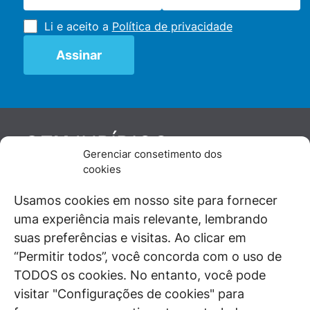
Li e aceito a
Política de privacidade
JURÍDICO
GEN
Gerenciar consetimento dos
De maneira independente, os autores e
cookies
colaboradores do GEN Jurídico, renomados
juristas e doutrinadores nacionais, se posicionam
Usamos cookies em nosso site para fornecer
diante de questões relevantes do cotidiano e
uma experiência mais relevante, lembrando
universo jurídico.
suas preferências e visitas. Ao clicar em
“Permitir todos”, você concorda com o uso de
TODOS os cookies. No entanto, você pode
visitar "Configurações de cookies" para
ÁREAS DE INTERESSE