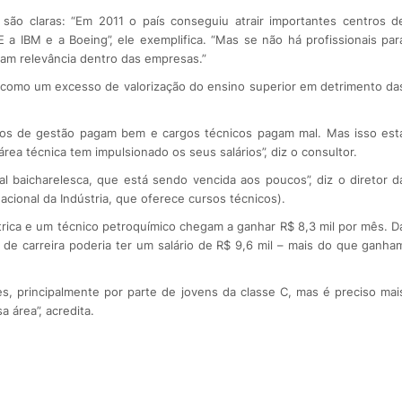
são claras: “Em 2011 o país conseguiu atrair importantes centros d
 IBM e a Boeing”, ele exemplifica. “Mas se não há profissionais par
cam relevância dentro das empresas.”
 como um excesso de valorização do ensino superior em detrimento da
rgos de gestão pagam bem e cargos técnicos pagam mal. Mas isso est
ea técnica tem impulsionado os seus salários”, diz o consultor.
al baicharelesca, que está sendo vencida aos poucos”, diz o diretor d
acional da Indústria, que oferece cursos técnicos).
trica e um técnico petroquímico chegam a ganhar R$ 8,3 mil por mês. D
e carreira poderia ter um salário de R$ 9,6 mil – mais do que ganha
es, principalmente por parte de jovens da classe C, mas é preciso mai
 área”, acredita.