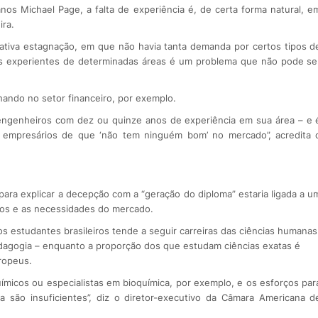
nos Michael Page, a falta de experiência é, de certa forma natural, e
ira.
tiva estagnação, em que não havia tanta demanda por certos tipos d
ais experientes de determinadas áreas é um problema que não pode se
ando no setor financeiro, por exemplo.
r engenheiros com dez ou quinze anos de experiência em sua área – e 
empresários de que ‘não tem ninguém bom’ no mercado”, acredita 
 para explicar a decepção com a “geração do diploma” estaria ligada a u
dos e as necessidades do mercado.
os estudantes brasileiros tende a seguir carreiras das ciências humanas
pedagogia – enquanto a proporção dos que estudam ciências exatas é
ropeus.
uímicos ou especialistas em bioquímica, por exemplo, e os esforços par
a são insuficientes”, diz o diretor-executivo da Câmara Americana d