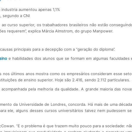
a industria aumentou apenas 1,1%
a, segundo a CNI
o curso superior, os trabalhadores brasileiros não estão conseguind
ões requerem”, explica Márcia Almstrom, do grupo Manpower.
 causas principais para a decepção com a “geração do diploma”.
sino
e habilidades dos alunos que se formam em algumas faculdades 
s nos últimos anos mostra como os empresários consideram esse seto
stituições de ensino superior. Hoje são 2.416, sendo 2.112 particulares.
i acompanhada pela melhoria da qualidade. A grande maioria das nova
imento da Universidade de Londres, concorda. Há mais de uma década
ara ele, alguns desses cursos universitários talvez nem pudessem se
cCowan. “E o problema é que trazem muito pouco para a sociedade: nã
o impulsionam sua produtividade e acabam ajudando a perpetuar um