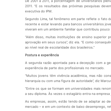
De 2001 a 2011, a porcentagem de universitários ple
2011. “E os resultados das próximas pesquisas devem
executiva do IPM.
Segundo Lima, tal fenômeno em parte reflete o fato d
recente e estar levando para bancos universitários j
viveram em um ambiente familiar que contribuiu pouco
“Além disso, muitas instituições de ensino superior 
aprovação em seus cursos”, diz ela. “E como consequê
ao nível real de escolaridade dos brasileiros.”
Postura e experiência
A segunda razão apontada para a decepção com a gera
experiência de parte dos profissionais no mercado.
“Muitos jovens têm vivência acadêmica, mas não cons
hierarquia ou com uma figura de autoridade”, diz Marcu
“Entre os que se formam em universidades mais renom
a seu diploma. Às vezes o estagiário entra na empresa j
As empresas, assim, estão tendo de se adaptar ao desa
mercado – e em um contexto de baixo desemprego, ret