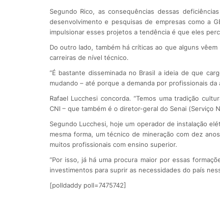
Segundo Rico, as consequências dessas deficiências 
desenvolvimento e pesquisas de empresas como a GE a
impulsionar esses projetos a tendência é que eles per
Do outro lado, também há críticas ao que alguns vêem
carreiras de nível técnico.
“É bastante disseminada no Brasil a ideia de que ca
mudando – até porque a demanda por profissionais da ár
Rafael Lucchesi concorda. “Temos uma tradição cultur
CNI – que também é o diretor-geral do Senai (Serviço N
Segundo Lucchesi, hoje um operador de instalação elé
mesma forma, um técnico de mineração com dez anos d
muitos profissionais com ensino superior.
“Por isso, já há uma procura maior por essas formaçõ
investimentos para suprir as necessidades do país nessa
[polldaddy poll=7475742]