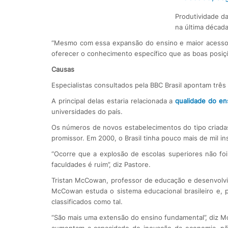
Produtividade d
na última décad
“Mesmo com essa expansão do ensino e maior acesso a
oferecer o conhecimento específico que as boas posiç
Causas
Especialistas consultados pela BBC Brasil apontam três
A principal delas estaria relacionada a
qualidade do en
universidades do país.
Os números de novos estabelecimentos do tipo criada
promissor. Em 2000, o Brasil tinha pouco mais de mil in
“Ocorre que a explosão de escolas superiores não fo
faculdades é ruim”, diz Pastore.
Tristan McCowan, professor de educação e desenvolv
McCowan estuda o sistema educacional brasileiro e, p
classificados como tal.
“São mais uma extensão do ensino fundamental”, diz M
aumentam a capacidade de inovação da economia, nã