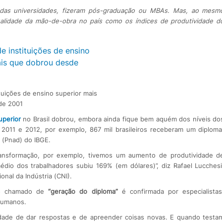
a das universidades, fizeram pós-graduação ou MBAs. Mas, ao mesm
alidade da mão-de-obra no país como os índices de produtividade d
uições de ensino superior mais
de 2001
uperior
no Brasil dobrou, embora ainda fique bem aquém dos níveis do
2011 e 2012, por exemplo, 867 mil brasileiros receberam um diploma
 (Pnad) do IBGE.
ansformação, por exemplo, tivemos um aumento de produtividade d
dio dos trabalhadores subiu 169% (em dólares)”, diz Rafael Lucchesi
nal da Indústria (CNI).
do chamado de
“geração do diploma”
é confirmada por especialistas
humanos.
ade de dar respostas e de apreender coisas novas. E quando testa