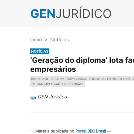
GEN
JURÍDICO
Ínicio
>
Notícias
NOTÍCIAS
‘Geração do diploma’ lota 
empresários
BBC BRASIL
DIPLOMA
EMPRESÁRIOS
ENSINO SUPERIOR
EXPERIÊNC
TRISTAN MCCOWAN
UNIVERSIDADE
GEN Jurídico
— Matéria publicada no
Portal BBC Brasil
—