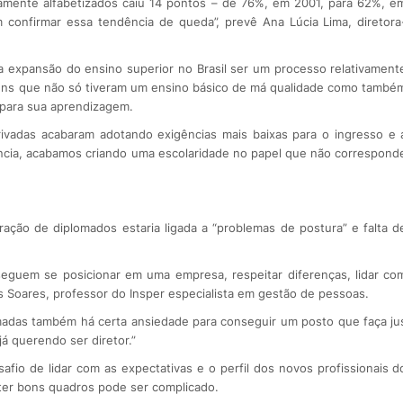
namente alfabetizados caiu 14 pontos – de 76%, em 2001, para 62%, e
 confirmar essa tendência de queda”, prevê Ana Lúcia Lima, diretora
a expansão do ensino superior no Brasil ser um processo relativament
ovens que não só tiveram um ensino básico de má qualidade como també
 para sua aprendizagem.
privadas acabaram adotando exigências mais baixas para o ingresso e 
ncia, acabamos criando uma escolaridade no papel que não correspond
ção de diplomados estaria ligada a “problemas de postura” e falta d
eguem se posicionar em uma empresa, respeitar diferenças, lidar co
s Soares, professor do Insper especialista em gestão de pessoas.
adas também há certa ansiedade para conseguir um posto que faça ju
á querendo ser diretor.”
fio de lidar com as expectativas e o perfil dos novos profissionais d
er bons quadros pode ser complicado.