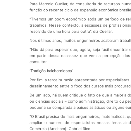
Para Marcelo Cuellar, da consultoria de recursos huma
função do recente ciclo de expansão econômica brasile
“Tivemos um boom econômico após um período de rela
trabalhos. Nesse contexto, a escassez de profission
resolvido de uma hora para outra”, diz Cuellar.
Nos últimos anos, muitos engenheiros acabaram trabalh
“Não dá para esperar que, agora, seja fácil encontra
em parte dessa escassez que vem a percepção dos 
consultor.
‘Tradição baicharelesca’
Por fim, a terceira razão apresentada por especialistas
desalinhamento entre o foco dos cursos mais procura
De um lado, há quem critique o fato de que a maioria d
ou ciências sociais – como administração, direito ou 
pequena se comparada a países asiáticos ou alguns eu
“O Brasil precisa de mais engenheiros, matemáticos, q
ampliar o número de especialistas nessas áreas aind
Comércio (Amcham), Gabriel Rico.