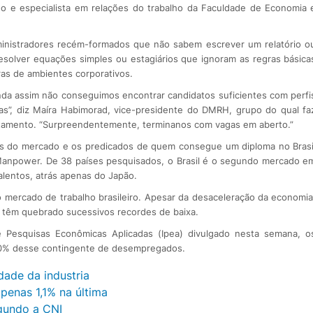
logo e especialista em relações do trabalho da Faculdade de Economia 
ministradores recém-formados que não sabem escrever um relatório o
solver equações simples ou estagiários que ignoram as regras básica
ras de ambientes corporativos.
inda assim não conseguimos encontrar candidatos suficientes com perfi
s”, diz Maíra Habimorad, vice-presidente do DMRH, grupo do qual fa
tamento. “Surpreendentemente, terminanos com vagas em aberto.”
s do mercado e os predicados de quem consegue um diploma no Brasi
anpower. De 38 países pesquisados, o Brasil é o segundo mercado e
alentos, atrás apenas do Japão.
o mercado de trabalho brasileiro. Apesar da desaceleração da economia
e têm quebrado sucessivos recordes de baixa.
 Pesquisas Econômicas Aplicadas (Ipea) divulgado nesta semana, o
 50% desse contingente de desempregados.