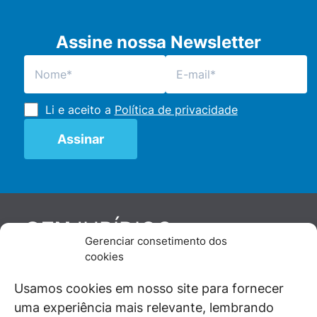
Assine nossa Newsletter
Li e aceito a
Política de privacidade
JURÍDICO
GEN
Gerenciar consetimento dos
De maneira independente, os autores e
cookies
colaboradores do GEN Jurídico, renomados
juristas e doutrinadores nacionais, se posicionam
Usamos cookies em nosso site para fornecer
diante de questões relevantes do cotidiano e
uma experiência mais relevante, lembrando